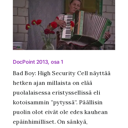
DocPoint 2013, osa 1
Bad Boy: High Security Cell näyttää
hetken ajan millaista on elää
puolalaisessa eristyssellissä eli
kotoisammin ”pytyssä”. Päällisin
puolin olot eivät ole edes kauhean
epäinhimilliset. On sänkyä,