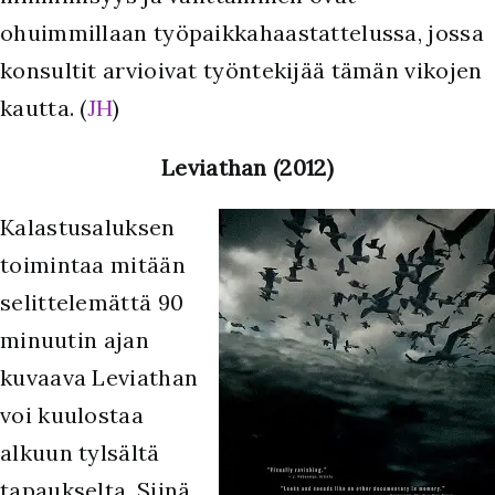
ohuimmillaan työpaikkahaastattelussa, jossa
konsultit arvioivat työntekijää tämän vikojen
kautta. (
JH
)
Leviathan (2012)
Kalastusaluksen
toimintaa mitään
selittelemättä 90
minuutin ajan
kuvaava Leviathan
voi kuulostaa
alkuun tylsältä
tapaukselta. Siinä