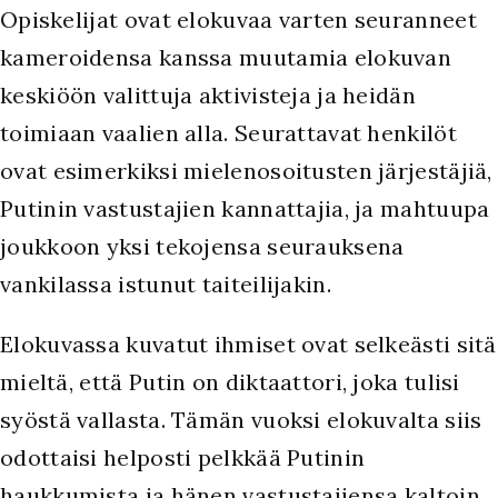
Opiskelijat ovat elokuvaa varten seuranneet
kameroidensa kanssa muutamia elokuvan
keskiöön valittuja aktivisteja ja heidän
toimiaan vaalien alla. Seurattavat henkilöt
ovat esimerkiksi mielenosoitusten järjestäjiä,
Putinin vastustajien kannattajia, ja mahtuupa
joukkoon yksi tekojensa seurauksena
vankilassa istunut taiteilijakin.
Elokuvassa kuvatut ihmiset ovat selkeästi sitä
mieltä, että Putin on diktaattori, joka tulisi
syöstä vallasta. Tämän vuoksi elokuvalta siis
odottaisi helposti pelkkää Putinin
haukkumista ja hänen vastustajiensa kaltoin