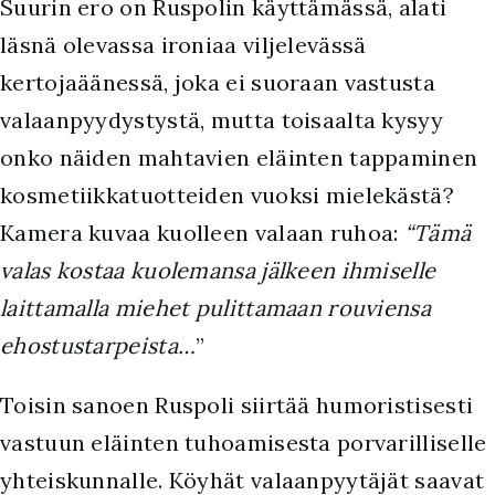
Suurin ero on Ruspolin käyttämässä, alati
läsnä olevassa ironiaa viljelevässä
kertojaäänessä, joka ei suoraan vastusta
valaanpyydystystä, mutta toisaalta kysyy
onko näiden mahtavien eläinten tappaminen
kosmetiikkatuotteiden vuoksi mielekästä?
Kamera kuvaa kuolleen valaan ruhoa:
“Tämä
valas kostaa kuolemansa jälkeen ihmiselle
laittamalla miehet pulittamaan rouviensa
ehostustarpeista…
”
Toisin sanoen Ruspoli siirtää humoristisesti
vastuun eläinten tuhoamisesta porvarilliselle
yhteiskunnalle. Köyhät valaanpyytäjät saavat