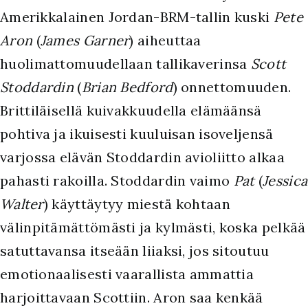
Amerikkalainen Jordan-BRM-tallin kuski
Pete
Aron
(
James Garner
) aiheuttaa
huolimattomuudellaan tallikaverinsa
Scott
Stoddardin
(
Brian Bedford
) onnettomuuden.
Brittiläisellä kuivakkuudella elämäänsä
pohtiva ja ikuisesti kuuluisan isoveljensä
varjossa elävän Stoddardin avioliitto alkaa
pahasti rakoilla. Stoddardin vaimo
Pat
(
Jessica
Walter
) käyttäytyy miestä kohtaan
välinpitämättömästi ja kylmästi, koska pelkää
satuttavansa itseään liiaksi, jos sitoutuu
emotionaalisesti vaarallista ammattia
harjoittavaan Scottiin. Aron saa kenkää