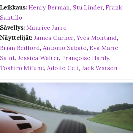
Leikkaus:
Henry Berman
,
Stu Linder
,
Frank
Santillo
Sävellys:
Maurice Jarre
Näyttelijät:
James Garner
,
Yves Montand
,
Brian Bedford
,
Antonio Sabato
,
Eva Marie
Saint
,
Jessica Walter
,
Françoise Hardy
,
Toshirô Mifune
,
Adolfo Celi
,
Jack Watson