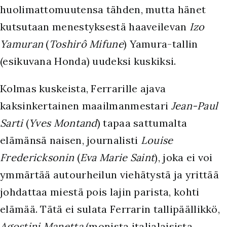
huolimattomuutensa tähden, mutta hänet
kutsutaan menestyksestä haaveilevan
Izo
Yamuran
(
Toshirô
Mifune
) Yamura-tallin
(esikuvana Honda) uudeksi kuskiksi.
Kolmas kuskeista, Ferrarille ajava
kaksinkertainen maailmanmestari
Jean-Paul
Sarti
(
Yves Montand
) tapaa sattumalta
elämänsä naisen, journalisti
Louise
Fredericksonin
(
Eva Marie Saint
), joka ei voi
ymmärtää autourheilun viehätystä ja yrittää
johdattaa miestä pois lajin parista, kohti
elämää. Tätä ei sulata Ferrarin tallipäällikkö,
Agostini Manetta
(monista italialaisista