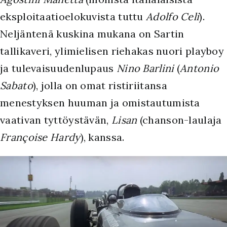
eksploitaatioelokuvista tuttu
Adolfo Celi
).
Neljäntenä kuskina mukana on Sartin
tallikaveri, ylimielisen riehakas nuori playboy
ja tulevaisuudenlupaus
Nino Barlini
(
Antonio
Sabato
), jolla on omat ristiriitansa
menestyksen huuman ja omistautumista
vaativan tyttöystävän,
Lisan
(chanson-laulaja
Françoise Hardy
), kanssa.