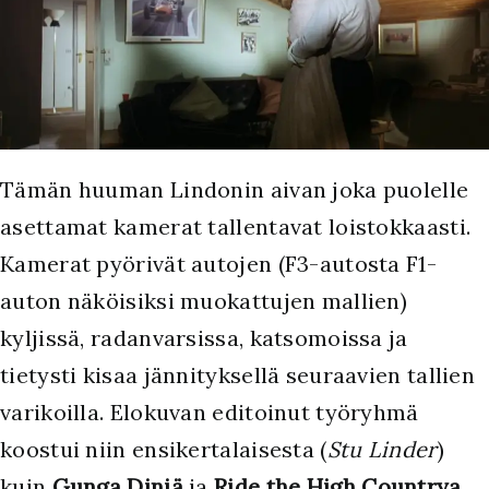
Tämän huuman Lindonin aivan joka puolelle
asettamat kamerat tallentavat loistokkaasti.
Kamerat pyörivät autojen (F3-autosta F1-
auton näköisiksi muokattujen mallien)
kyljissä, radanvarsissa, katsomoissa ja
tietysti kisaa jännityksellä seuraavien tallien
varikoilla. Elokuvan editoinut työryhmä
koostui niin ensikertalaisesta (
Stu Linder
)
kuin
Gunga Diniä
ja
Ride the High Countrya