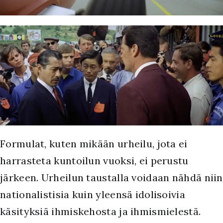
Formulat, kuten mikään urheilu, jota ei
harrasteta kuntoilun vuoksi, ei perustu
järkeen. Urheilun taustalla voidaan nähdä niin
nationalistisia kuin yleensä idolisoivia
käsityksiä ihmiskehosta ja ihmismielestä.