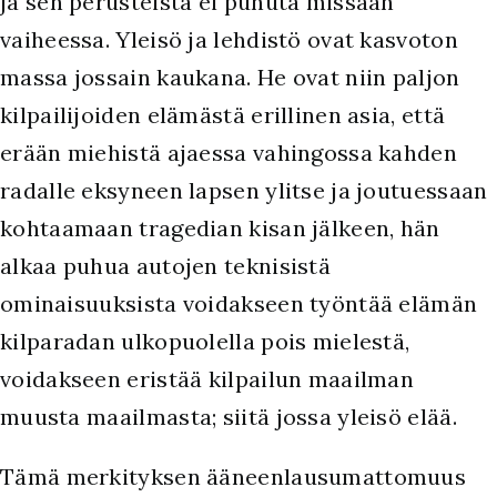
ja sen perusteista ei puhuta missään
vaiheessa. Yleisö ja lehdistö ovat kasvoton
massa jossain kaukana. He ovat niin paljon
kilpailijoiden elämästä erillinen asia, että
erään miehistä ajaessa vahingossa kahden
radalle eksyneen lapsen ylitse ja joutuessaan
kohtaamaan tragedian kisan jälkeen, hän
alkaa puhua autojen teknisistä
ominaisuuksista voidakseen työntää elämän
kilparadan ulkopuolella pois mielestä,
voidakseen eristää kilpailun maailman
muusta maailmasta; siitä jossa yleisö elää.
Tämä merkityksen ääneenlausumattomuus