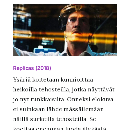
Replicas (2018)
Ysäriä koitetaan kunnioittaa
heikoilla tehosteilla, jotka näyttävät
jo nyt tunkkaisilta. Onneksi elokuva
ei suinkaan lähde mässäilemään
näillä surkeilla tehosteilla. Se
koettaa enemmän luoda älykästä