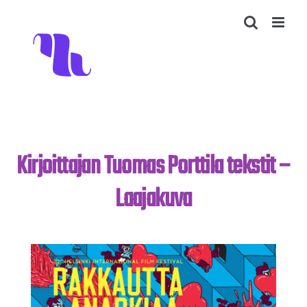
Skip
to
content
Kirjoittajan Tuomas Porttila tekstit –
Laajakuva
4