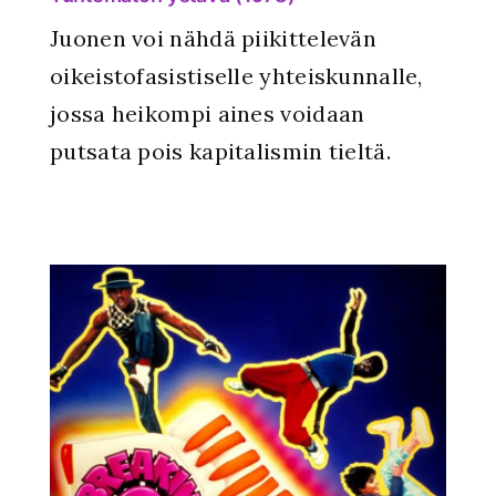
Juonen voi nähdä piikittelevän
oikeistofasistiselle yhteiskunnalle,
jossa heikompi aines voidaan
putsata pois kapitalismin tieltä.
a –
g