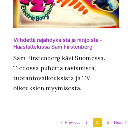
Viihdettä räjähdyksistä ja ninjoista –
Haastattelussa Sam Firstenberg
Sam Firstenberg kävi Suomessa.
Tiedossa puhetta rasismista,
tuotantovaikeuksista ja TV-
oikeuksien myymisestä.
Previous
1
2
3
Next