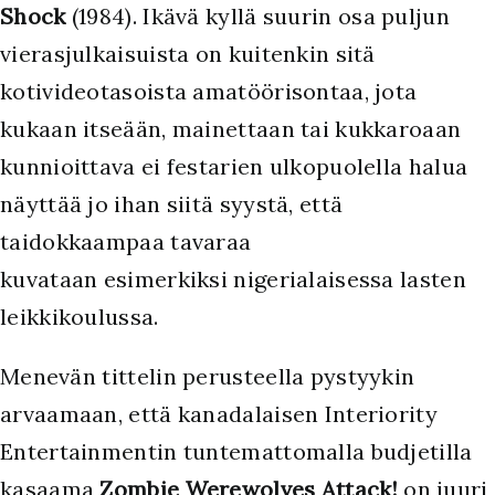
Shock
(1984). Ikävä kyllä suurin osa puljun
vierasjulkaisuista on kuitenkin sitä
kotivideotasoista amatöörisontaa, jota
kukaan itseään, mainettaan tai kukkaroaan
kunnioittava ei festarien ulkopuolella halua
näyttää jo ihan siitä syystä, että
taidokkaampaa tavaraa
kuvataan esimerkiksi nigerialaisessa lasten
leikkikoulussa.
Menevän tittelin perusteella pystyykin
arvaamaan, että kanadalaisen Interiority
Entertainmentin tuntemattomalla budjetilla
kasaama
Zombie Werewolves Attack!
on juuri