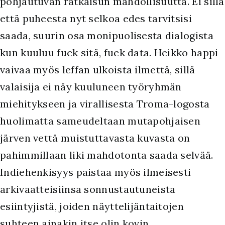
pohjautuvan ratkaisun mahdollisuutta. Ei sillä
että puheesta nyt selkoa edes tarvitsisi
saada, suurin osa monipuolisesta dialogista
kun kuuluu fuck sitä, fuck data. Heikko happi
vaivaa myös leffan ulkoista ilmettä, sillä
valaisija ei näy kuuluneen työryhmän
miehitykseen ja virallisesta Troma-logosta
huolimatta sameudeltaan mutapohjaisen
järven vettä muistuttavasta kuvasta on
pahimmillaan liki mahdotonta saada selvää.
Indiehenkisyys paistaa myös ilmeisesti
arkivaatteisiinsa sonnustautuneista
esiintyjistä, joiden näyttelijäntaitojen
suhteen ainakin itse olin kovin