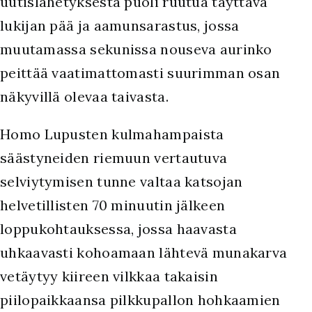
uutislähetyksestä puoli ruutua täyttävä
lukijan pää ja aamunsarastus, jossa
muutamassa sekunissa nouseva aurinko
peittää vaatimattomasti suurimman osan
näkyvillä olevaa taivasta.
H
omo Lupusten kulmahampaista
säästyneiden riemuun vertautuva
selviytymisen tunne valtaa katsojan
helvetillisten 70 minuutin jälkeen
loppukohtauksessa, jossa haavasta
uhkaavasti kohoamaan lähtevä munakarva
vetäytyy kiireen vilkkaa takaisin
piilopaikkaansa pilkkupallon hohkaamien