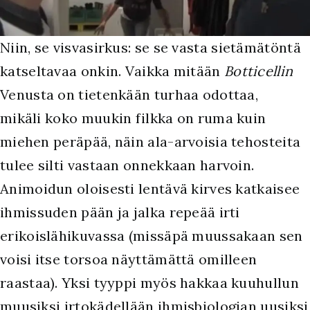
N
iin, se visvasirkus: se se vasta sietämätöntä
katseltavaa onkin. Vaikka mitään
Botticellin
Venusta on tietenkään turhaa odottaa,
mikäli koko muukin filkka on ruma kuin
miehen peräpää, näin ala-arvoisia tehosteita
tulee silti vastaan onnekkaan harvoin.
Animoidun oloisesti lentävä kirves katkaisee
ihmissuden pään ja jalka repeää irti
erikoislähikuvassa (missäpä muussakaan sen
voisi itse torsoa näyttämättä omilleen
raastaa). Yksi tyyppi myös hakkaa kuuhullun
muusiksi irtokädellään ihmisbiologian uusiksi