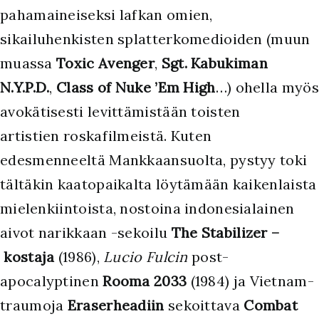
pahamaineiseksi lafkan omien,
sikailuhenkisten splatterkomedioiden (muun
muassa
Toxic Avenger
,
Sgt. Kabukiman
N.Y.P.D.
,
Class of Nuke ’Em High
…) ohella myös
avokätisesti levittämistään toisten
artistien roskafilmeistä. Kuten
edesmenneeltä Mankkaansuolta, pystyy toki
tältäkin kaatopaikalta löytämään kaikenlaista
mielenkiintoista, nostoina indonesialainen
aivot narikkaan -sekoilu
The Stabilizer –
kostaja
(1986),
Lucio Fulcin
post-
apocalyptinen
Rooma 2033
(1984) ja Vietnam-
traumoja
Eraserheadiin
sekoittava
Combat