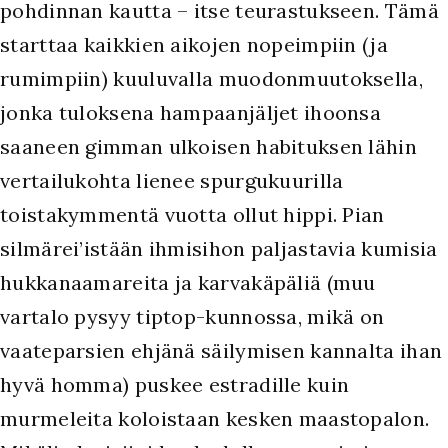
pohdinnan kautta – itse teurastukseen. Tämä
starttaa kaikkien aikojen nopeimpiin (ja
rumimpiin) kuuluvalla muodonmuutoksella,
jonka tuloksena hampaanjäljet ihoonsa
saaneen gimman ulkoisen habituksen lähin
vertailukohta lienee spurgukuurilla
toistakymmentä vuotta ollut hippi. Pian
silmärei’istään ihmisihon paljastavia kumisia
hukkanaamareita ja karvakäpäliä (muu
vartalo pysyy tiptop-kunnossa, mikä on
vaateparsien ehjänä säilymisen kannalta ihan
hyvä homma) puskee estradille kuin
murmeleita koloistaan kesken maastopalon.