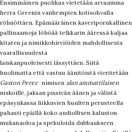
E
nsimmäinen puolikas vietetään arvaamma
herra Greenin vanhempien kotisohvalla
röhnöttäen. Epämääräinen kaveriporukallinen
pallinaamoja löhöää telkkarin ääressä kaljaa
kitaten ja nimikkohirviöiden mahdollisesta
vaarallisuudesta
laiskanpuoleisesti lässyttäen. Siitä
huolimatta että vastuu äänitöistä vieritetään
Gaston Perez
-nimisen
alan ammattilaisen
niskoille, jaksan pissivän äänen ja välistä
epäsynkassa liikkuvien huulten perusteella
pahasti epäillä koko audiollisen kaluston
mukanaoloa ja spekuloida dubbaukseen