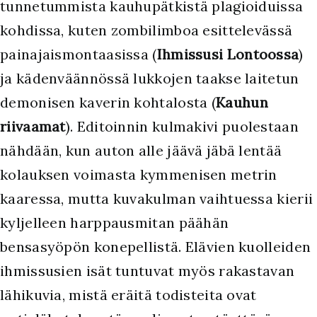
tunnetummista kauhupätkistä plagioiduissa
kohdissa, kuten zombilimboa esittelevässä
painajaismontaasissa (
Ihmissusi Lontoossa
)
ja kädenväännössä lukkojen taakse laitetun
demonisen kaverin kohtalosta (
Kauhun
riivaamat
). Editoinnin kulmakivi puolestaan
nähdään, kun auton alle jäävä jäbä lentää
kolauksen voimasta kymmenisen metrin
kaaressa, mutta kuvakulman vaihtuessa kierii
kyljelleen harppausmitan päähän
bensasyöpön konepellistä. Elävien kuolleiden
ihmissusien isät tuntuvat myös rakastavan
lähikuvia, mistä eräitä todisteita ovat