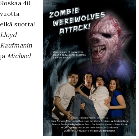
R
oskaa 40
vuotta –
eikä suotta!
Lloyd
Kaufmanin
ja
Michael