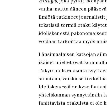
Hiiragia
, joka pyrkii isompaa
vanha, mutta ääneen pääsevät
ilmiötä tutkineet journalistit
tekstissä termiä otaku käy
idoliskenestä pakonomaisesti 
voidaan tarkoittaa myös muist
Länsimaalaisen katsojan silmi
ikäiset miehet ovat kummalli
Tokyo Idols ei osoita syyttäv
suuntaan, vaikka se tiedostaa
Idoliskenessä on kyse fantas
yhteiskunnan synnyttämiin tar
fanittavista otakuista ei ole 