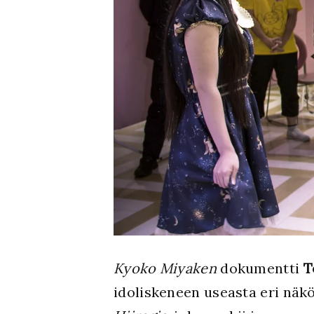
K
yoko Miyaken
dokumentti
T
idoliskeneen useasta eri näk