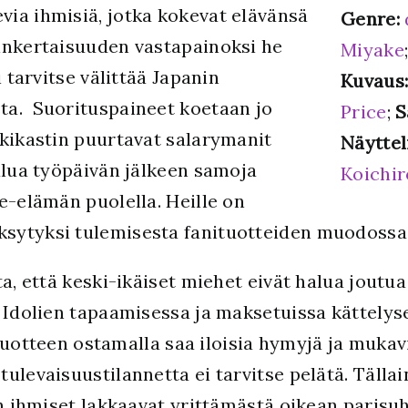
ia ihmisiä, jotka kokevat elävänsä
Genre:
inkertaisuuden vastapainoksi he
Miyake
i tarvitse välittää Japanin
Kuvaus
ta. Suorituspaineet koetaan jo
Price
;
S
skikastin puurtavat salarymanit
Näyttel
alua työpäivän jälkeen samoja
Koichir
e-elämän puolella. Heille on
sytyksi tulemisesta fanituotteiden muodossa
a, että keski-ikäiset miehet eivät halua joutua 
. Idolien tapaamisessa ja maksetuissa kättelys
anituotteen ostamalla saa iloisia hymyjä ja muk
ulevaisuustilannetta ei tarvitse pelätä. Tälla
in ihmiset lakkaavat yrittämästä oikean parisu