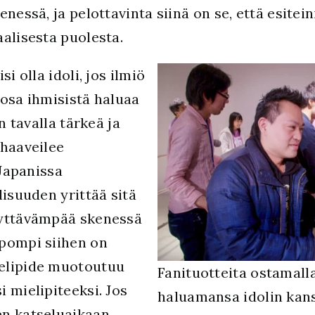
essä, ja pelottavinta siinä on se, että esiteini
alisesta puolesta.
i olla idoli, jos ilmiö
 osa ihmisistä haluaa
n tavalla tärkeä ja
 haaveilee
 Japanissa
lisuuden yrittää sitä
syttävämpää skenessä
pompi siihen on
elipide muotoutuu
Fanituotteita ostamall
 mielipiteeksi. Jos
haluamansa idolin kans
en katseluaikaan