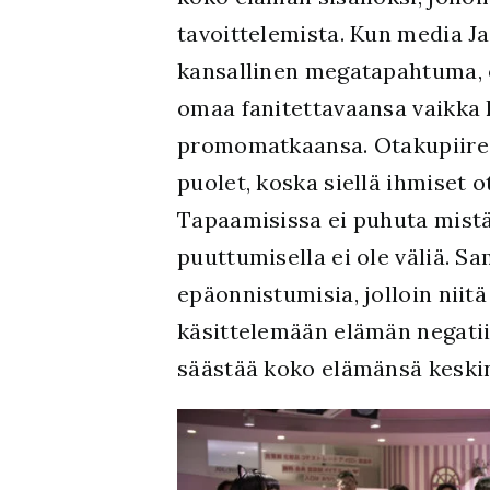
tavoittelemista. Kun media Ja
kansallinen megatapahtuma, o
omaa fanitettavaansa vaikka 
promomatkaansa. Otakupiireis
puolet, koska siellä ihmiset o
Tapaamisissa ei puhuta mistä
puuttumisella ei ole väliä. 
epäonnistumisia, jolloin niitä
käsittelemään elämän negatiiv
säästää koko elämänsä keskin