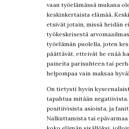
vaan työelämässä mukana olev
keskinkertaista elämää. Kesk
etsivät jotain, missä heidän e
työkeskeisestä arvomaailmas
työelämän puolella, joten ke
päättävät, etteivät he enää h
paineita parisuhteen tai perh
helpompaa vain maksaa hyväk
On tietysti hyvin kyseenalaist
tapahtua mitään negatiivista
positiivisista asioista, ja f
Nalkuttamista tai epävarmaa t
koko elämän sisällöksi, jollo