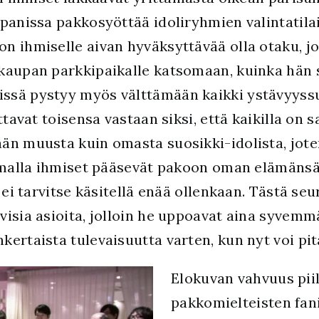
panissa pakkosyöttää idoliryhmien valintatilai
n ihmiselle aivan hyväksyttävää olla otaku, j
kaupan parkkipaikalle katsomaan, kuinka hän 
sä pystyy myös välttämään kaikki ystävyyssuh
ttavat toisensa vastaan siksi, että kaikilla on
än muusta kuin omasta suosikki-idolista, jote
Samalla ihmiset pääsevät pakoon oman elämänsä
 ei tarvitse käsitellä enää ollenkaan. Tästä seu
isia asioita, jolloin he uppoavat aina syvemmä
kertaista tulevaisuutta varten, kun nyt voi pi
Elokuvan vahvuus piil
pakkomielteisten fan