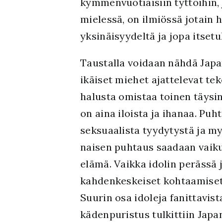
kymmenvuotiaisiin tyttöihin, 
mielessä, on ilmiössä jotain 
yksinäisyydeltä ja jopa itsetuh
Taustalla voidaan nähdä Japa
ikäiset miehet ajattelevat t
halusta omistaa toinen täysin
on aina iloista ja ihanaa. Pu
seksuaalista tyydytystä ja m
naisen puhtaus saadaan vaiku
elämä. Vaikka idolin perässä 
kahdenkeskeiset kohtaamiset,
Suurin osa idoleja fanittavist
kädenpuristus tulkittiin Japa