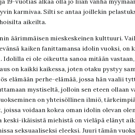
ja 19-vuotias alkaa olla jo liian vanha myymää
hyvin karmivaa. Silti se antaa joillekin pelast
oisilta aikeilta.
nin äärimmäisen mieskeskeinen kulttuuri. Vai
ekevänsä kaiken fanittamansa idolin vuoksi, on
. Idolilla ei ole oikeutta sanoa mitään vastaan
htaus on kaikki kaikessa, joten otaku pystyy sa
yös elämään perhe-elämää, jossa hän vaalii tyt
ttamaan mystiseltä, jolloin sen eteen ollaan
juokseminen on yhteisöllinen ilmiö, tärkeimpiä
 joissa voidaan kokea oman idolin olevan olem
a keski-ikäisistä miehistä on vieläpä elänyt aik
nissa seksuaaliseksi eleeksi. Juuri tämän vuoks