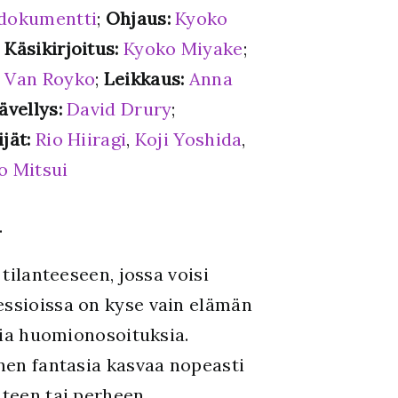
dokumentti
;
Ohjaus:
Kyoko
;
Käsikirjoitus:
Kyoko Miyake
;
:
Van Royko
;
Leikkaus:
Anna
ävellys:
David Drury
;
ijät:
Rio Hiiragi
,
Koji Yoshida
,
o Mitsui
.
tilanteeseen, jossa voisi
essioissa on kyse vain elämän
avia huomionosoituksia.
inen fantasia kasvaa nopeasti
hteen tai perheen