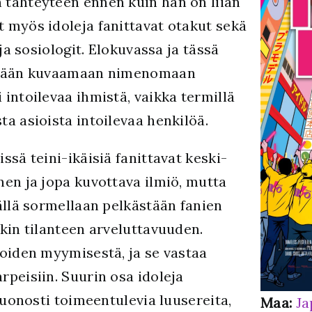
n tähteyteen ennen kuin hän on liian
 myös idoleja fanittavat otakut sekä
 ja sosiologit. Elokuvassa ja tässä
tetään kuvaamaan nimenomaan
intoilevaa ihmistä, vaikka termillä
a asioista intoilevaa henkilöä.
ssä teini-ikäisiä fanittavat keski-
nen ja jopa kuvottava ilmiö, mutta
ällä sormellaan pelkästään fanien
kin tilanteen arveluttavuuden.
ioiden myymisestä, ja se vastaa
peisiin. Suurin osa idoleja
huonosti toimeentulevia luusereita,
Maa:
Ja