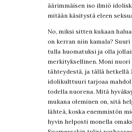
äärimmäisen iso ilmiö idolisken
mitään käsitystä eleen seksua
No, miksi sitten kukaan haluais
on kerran niin kamala? Suuri
tulla huomatuksi ja olla jollai
merkityksellinen. Moni nuori
tähteydestä, ja tällä hetkellä
idolikulttuuri tarjoaa mahdol
todella nuorena. Mitä hyväk
mukana oleminen on, sitä hel
lähteä, koska enemmistön mi
hyvin helposti monella omaksi
Suomessakin tulisi parhaase