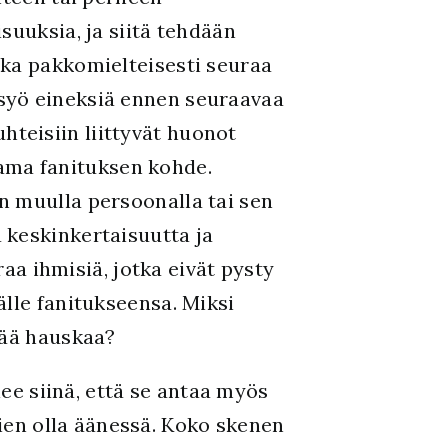
suuksia, ja siitä tehdään
oka pakkomielteisesti seuraa
syö eineksiä ennen seuraavaa
teisiin liittyvät huonot
 sama fanituksen kohde.
n muulla persoonalla tai sen
 keskinkertaisuutta ja
raa ihmisiä, jotka eivät pysty
lle fanitukseensa. Miksi
tää hauskaa?
ee siinä, että se antaa myös
ien olla äänessä. Koko skenen