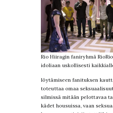
Rio Hiiragin faniryhmä RioRi
idoliaan uskollisesti kaikkiall
löytämiseen fanituksen kautta
toteuttaa omaa seksuaalisuutt
silmissä mitään pelottavaa t
kädet housuissa, vaan seksua