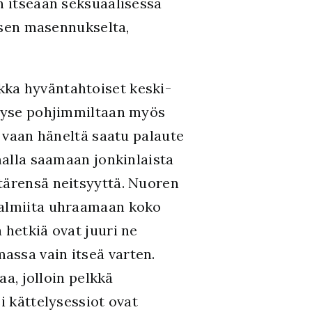
n itseään seksuaalisessa
uksen masennukselta,
kka hyväntahtoiset keski-
 kyse pohjimmiltaan myös
, vaan häneltä saatu palaute
malla saamaan jonkinlaista
tärensä neitsyyttä. Nuoren
 valmiita uhraamaan koko
 hetkiä ovat juuri ne
assa vain itseä varten.
aa, jolloin pelkkä
i kättelysessiot ovat