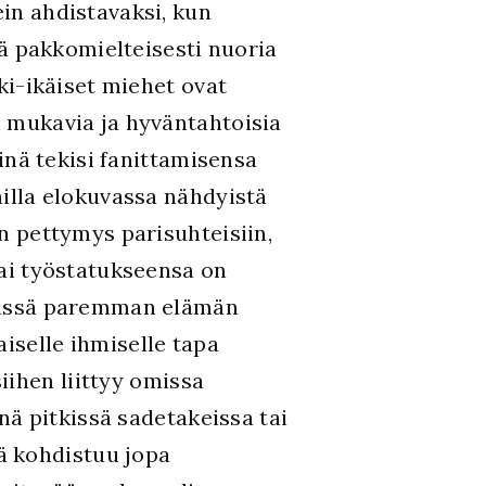
in ahdistavaksi, kun
ttä pakkomielteisesti nuoria
ski-ikäiset miehet ovat
 mukavia ja hyväntahtoisia
kinä tekisi fanittamisensa
illa elokuvassa nähdyistä
n pettymys parisuhteisiin,
tai työstatukseensa on
missä paremman elämän
iselle ihmiselle tapa
iihen liittyy omissa
ä pitkissä sadetakeissa tai
ä kohdistuu jopa