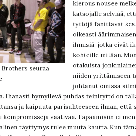
kierous nousee melke
katsojalle selviää, e
tyttöjä fanittavat ke
oikeasti äärimmäisen
ihmisiä, jotka eivät i
kohteille mitään. Mon
otakuista jonkinlaine
o Brothers seuraa
niiden yrittämiseen 
e.
johtanut omissa sil
. Ihanasti hymyilevä puhdas teinityttö on tälla
ansa ja kaipuuta parisuhteeseen ilman, että s
ai kompromisseja vaativaa. Tapaamisiin ei menn
alinen täyttymys tulee muuta kautta. Kun täm