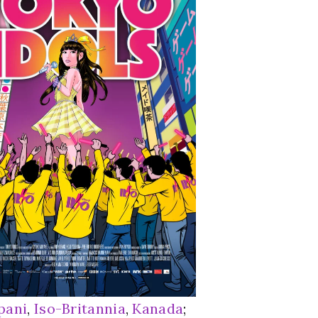
pani
,
Iso-Britannia
,
Kanada
;