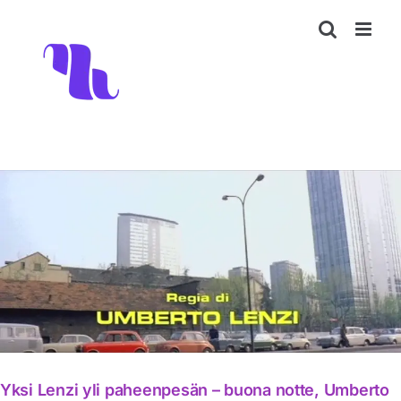
Skip
to
content
Yksi Lenzi yli paheenpesän – buona notte, Umberto