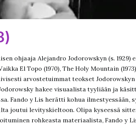
8)
laisen ohjaaja Alejandro Jodorowskyn (s. 1929)
aikka El Topo (1970), The Holy Mountain (1973)
ivisesti arvostetuimmat teokset Jodorowskyn f
Jodorowsky hakee visuaalista tyyliään ja käsit
a. Fando y Lis herätti kohua ilmestyessään, 
ta joutui levityskieltoon. Olipa kyseessä sitten
ituminen rohkeasta materiaalista, Fando y Lis