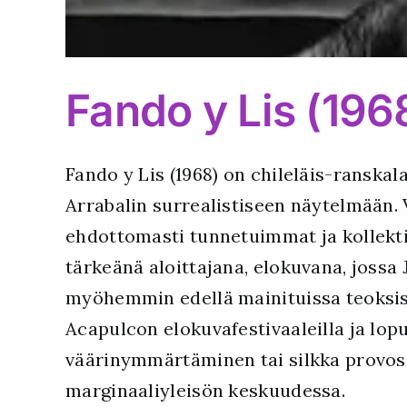
Fando y Lis (196
Fando y Lis (1968) on chileläis-ranska
Arrabalin surrealistiseen näytelmään. V
ehdottomasti tunnetuimmat ja kollekti
tärkeänä aloittajana, elokuvana, jossa 
myöhemmin edellä mainituissa teoksiss
Acapulcon elokuvafestivaaleilla ja lopul
väärinymmärtäminen tai silkka provoso
marginaaliyleisön keskuudessa.