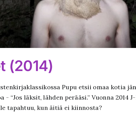
t (2014)
enkirjaklassikossa Pupu etsii omaa kotia jäni
a - “Jos läksit, lähden perääsi.” Vuonna 2014 
e tapahtuu, kun äitiä ei kiinnosta?