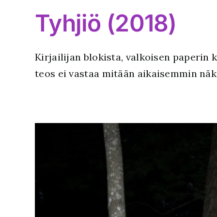
Tyhjiö (2018)
Kirjailijan blokista, valkoisen paperin
teos ei vastaa mitään aikaisemmin nä