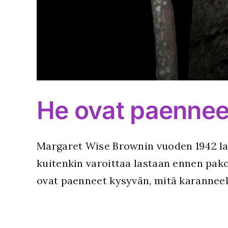
He ovat paennee
Margaret Wise Brownin vuoden 1942 last
kuitenkin varoittaa lastaan ennen pako
ovat paenneet kysyvän, mitä karanneell