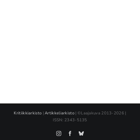
Kritiikkiarkisto
|
Artikkeliarkisto
| ©Laajakuva 2013-2026 |
ISSN: 2343-5135
Instagram
Facebook
Bluesky