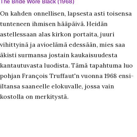
The Bride Wore Black (1968)
On kahden onnellisen, lapsesta asti toisensa
tunteneen ihmisen hääpäivä. Heidän
astellessaan alas kirkon portaita, juuri
vihittyinä ja avioelämä edessään, mies saa
äkisti surmansa jostain kaukaisuudesta
kantautuvasta luodista. Tämä tapahtuma luo
pohjan François Truffaut'n vuonna 1968 ensi-
iltansa saaneelle elokuvalle, jossa vain
kostolla on merkitystä.