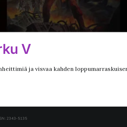
rku V
inheittimiä ja visvaa kahden loppumarraskuisen
SSN: 2343-5135