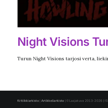
Night Visions Tu
Turun Night Visions tarjosi verta, liek
Kritiikkiarkisto
|
Artikkeliarkisto
| ©Laajakuva 2013-2026 | I