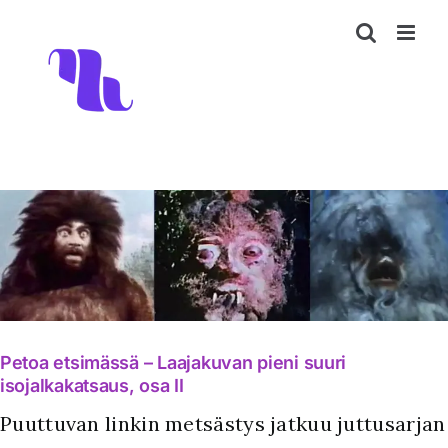
Skip
to
content
Petoa etsimässä – Laajakuvan pieni suuri
isojalkakatsaus, osa II
Puuttuvan linkin metsästys jatkuu juttusarjan