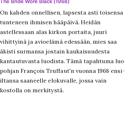
The Bride Wore Black (1968)
On kahden onnellisen, lapsesta asti toisensa
tunteneen ihmisen hääpäivä. Heidän
astellessaan alas kirkon portaita, juuri
vihittyinä ja avioelämä edessään, mies saa
äkisti surmansa jostain kaukaisuudesta
kantautuvasta luodista. Tämä tapahtuma luo
pohjan François Truffaut'n vuonna 1968 ensi-
iltansa saaneelle elokuvalle, jossa vain
kostolla on merkitystä.