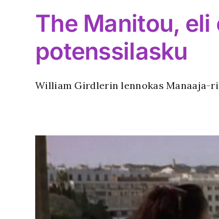
The Manitou, eli
potenssilasku
William Girdlerin lennokas Manaaja-r