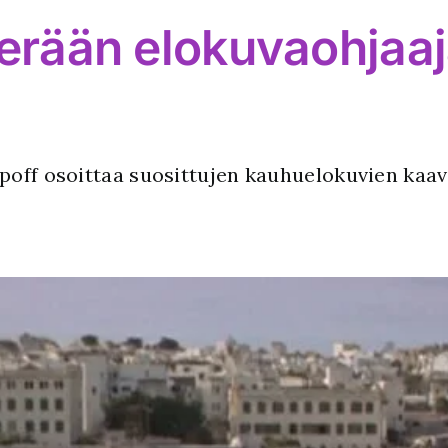
 erään elokuvaohjaa
ipoff osoittaa suosittujen kauhuelokuvien ka