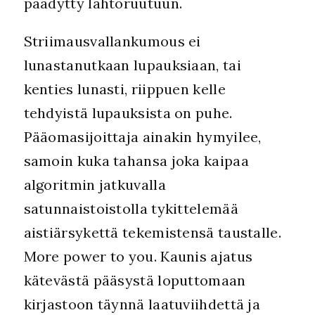
päädytty lähtöruutuun.
Striimausvallankumous ei
lunastanutkaan lupauksiaan, tai
kenties lunasti, riippuen kelle
tehdyistä lupauksista on puhe.
Pääomasijoittaja ainakin hymyilee,
samoin kuka tahansa joka kaipaa
algoritmin jatkuvalla
satunnaistoistolla tykittelemää
aistiärsykettä tekemistensä taustalle.
More power to you. Kaunis ajatus
kätevästä pääsystä loputtomaan
kirjastoon täynnä laatuviihdettä ja