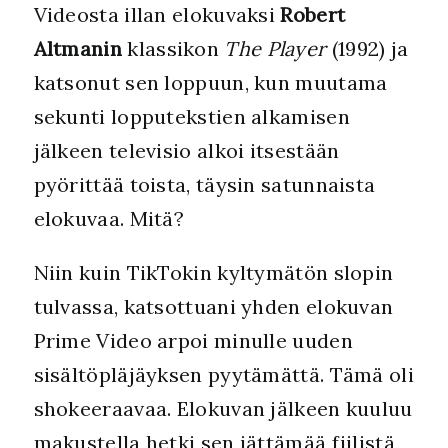
Videosta illan elokuvaksi
Robert
Altmanin
klassikon
The Player
(1992) ja
katsonut sen loppuun, kun muutama
sekunti lopputekstien alkamisen
jälkeen televisio alkoi itsestään
pyörittää toista, täysin satunnaista
elokuvaa. Mitä?
Niin kuin TikTokin kyltymätön slopin
tulvassa, katsottuani yhden elokuvan
Prime Video arpoi minulle uuden
sisältöpläjäyksen pyytämättä. Tämä oli
shokeeraavaa. Elokuvan jälkeen kuuluu
makustella hetki sen jättämää fiilistä