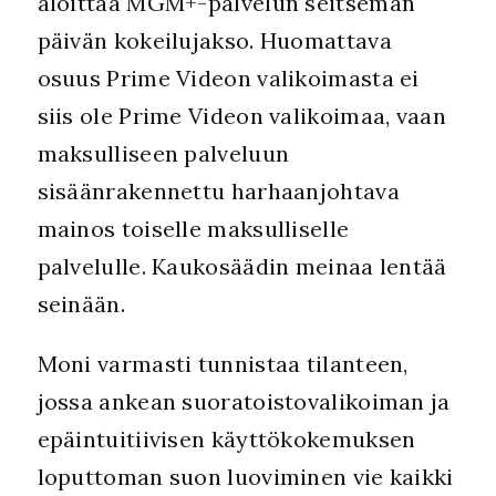
aloittaa MGM+-palvelun seitsemän
päivän kokeilujakso. Huomattava
osuus Prime Videon valikoimasta ei
siis ole Prime Videon valikoimaa, vaan
maksulliseen palveluun
sisäänrakennettu harhaanjohtava
mainos toiselle maksulliselle
palvelulle. Kaukosäädin meinaa lentää
seinään.
Moni varmasti tunnistaa tilanteen,
jossa ankean suoratoistovalikoiman ja
epäintuitiivisen käyttökokemuksen
loputtoman suon luoviminen vie kaikki