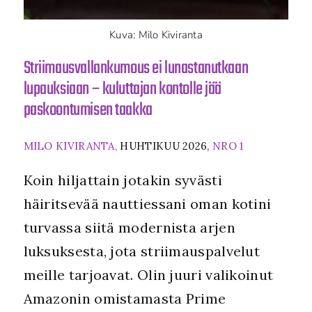
Kuva: Milo Kiviranta
Striimausvallankumous ei lunastanutkaan
lupauksiaan – kuluttajan kontolle jää
paskoontumisen taakka
MILO KIVIRANTA,
HUHTIKUU 2026,
NRO 1
Koin hiljattain jotakin syvästi
häiritsevää nauttiessani oman kotini
turvassa siitä modernista arjen
luksuksesta, jota striimauspalvelut
meille tarjoavat. Olin juuri valikoinut
Amazonin omistamasta Prime