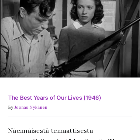
The Best Years of Our Lives (1946)
By
Joonas Nykänen
Näennäisestä temaattisesta