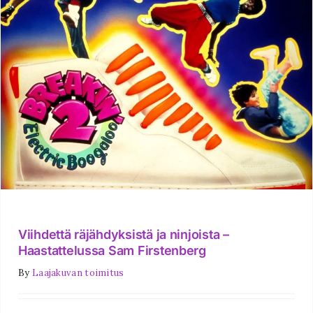
Viihdettä räjähdyksistä ja ninjoista –
Haastattelussa Sam Firstenberg
By
Laajakuvan toimitus