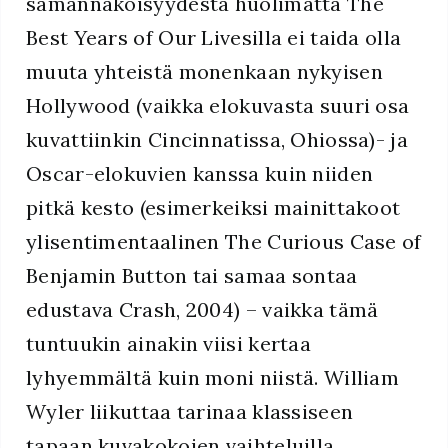
samannäköisyydestä huolimatta The
Best Years of Our Livesilla ei taida olla
muuta yhteistä monenkaan nykyisen
Hollywood (vaikka elokuvasta suuri osa
kuvattiinkin Cincinnatissa, Ohiossa)- ja
Oscar-elokuvien kanssa kuin niiden
pitkä kesto (esimerkeiksi mainittakoot
ylisentimentaalinen The Curious Case of
Benjamin Button tai samaa sontaa
edustava Crash, 2004) – vaikka tämä
tuntuukin ainakin viisi kertaa
lyhyemmältä kuin moni niistä. William
Wyler liikuttaa tarinaa klassiseen
tapaan kuvakokojen vaihteluilla,