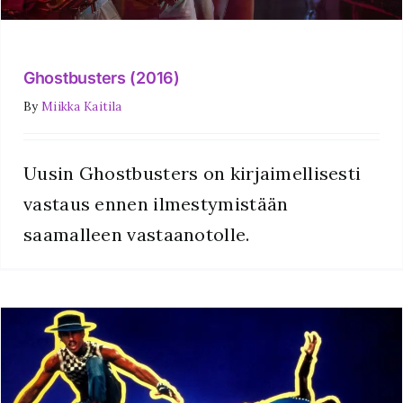
Ghostbusters (2016)
By
Miikka Kaitila
Uusin Ghostbusters on kirjaimellisesti
vastaus ennen ilmestymistään
saamalleen vastaanotolle.