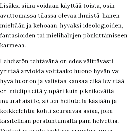
Lisäksi siinä voidaan käyttää toista, osin
avuttomassa tilassa olevaa ihmistä, hänen
mieltään ja kehoaan, hyväksi ideologioiden,
fantasioiden tai mielihalujen pönkittämiseen:
karmeaa.
L
ehdistön tehtävänä on edes välttävästi
yrittää arvioida voittaako huono hyvän vai
hyvä huonon ja valistaa kansaa eikä levittää
eri mielipiteitä ympäri kuin piknikeväitä
muurahaisille, sitten heilutella käsiään ja
koikkelehtia kohti seuraavaa asiaa, joka
käsitellään perstuntumalta päin helvettiä.
Tarkoitus ei ole kaikkien asioiden muka-