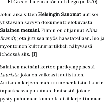
El Greco: La curación del diego (n. 1570)
J
okin aika sitten
Helsingin Sanomat
uutisoi
ylistävään sävyyn dokumenttielokuvasta
Salainen metsäni
. Filmin on ohjannut
Niina
Brandt
, jota jutussa myös haastatellaan. Iso ja
myönteinen kulttuuriartikkeli näkyvässä
lehdessä siis.
[1]
Salainen metsäni kertoo parikymppisestä
Laurista
, joka on vaikeasti autistinen.
Autismin kirjoon mahtuu monenlaista. Laurin
tapauksessa puhutaan ihmisestä, joka ei
pysty puhumaan kunnolla eikä kirjoittamaan