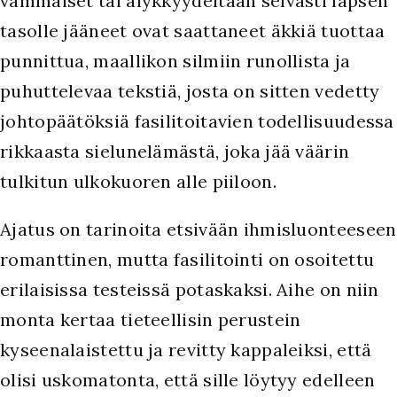
vammaiset tai älykkyydeltään selvästi lapsen
tasolle jääneet ovat saattaneet äkkiä tuottaa
punnittua, maallikon silmiin runollista ja
puhuttelevaa tekstiä, josta on sitten vedetty
johtopäätöksiä fasilitoitavien todellisuudessa
rikkaasta sielunelämästä, joka jää väärin
tulkitun ulkokuoren alle piiloon.
Ajatus on tarinoita etsivään ihmisluonteeseen
romanttinen, mutta fasilitointi on osoitettu
erilaisissa testeissä potaskaksi. Aihe on niin
monta kertaa tieteellisin perustein
kyseenalaistettu ja revitty kappaleiksi, että
olisi uskomatonta, että sille löytyy edelleen