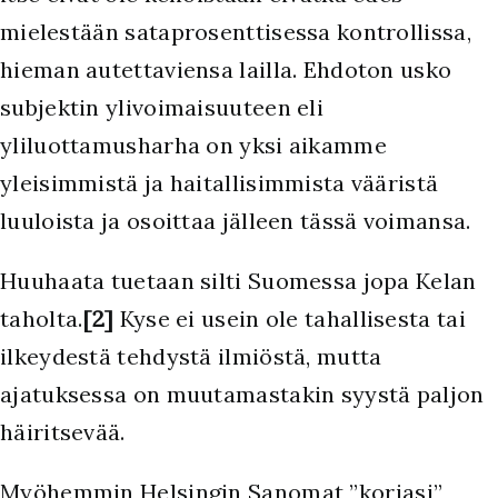
mielestään sataprosenttisessa kontrollissa,
hieman autettaviensa lailla. Ehdoton usko
subjektin ylivoimaisuuteen eli
yliluottamusharha on yksi aikamme
yleisimmistä ja haitallisimmista vääristä
luuloista ja osoittaa jälleen tässä voimansa.
Huuhaata tuetaan silti Suomessa jopa Kelan
taholta.
[2]
Kyse ei usein ole tahallisesta tai
ilkeydestä tehdystä ilmiöstä, mutta
ajatuksessa on muutamastakin syystä paljon
häiritsevää.
M
yöhemmin Helsingin Sanomat ”korjasi”