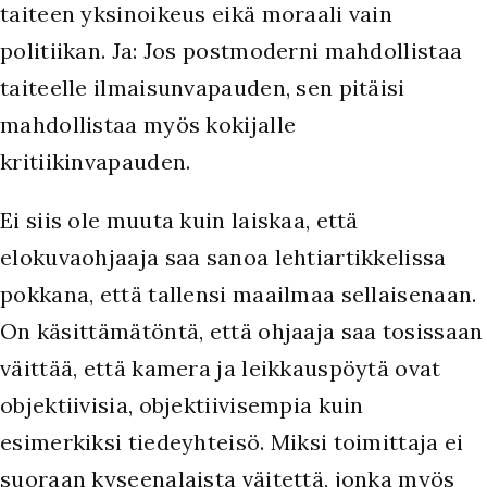
taiteen yksinoikeus eikä moraali vain
politiikan. Ja: Jos postmoderni mahdollistaa
taiteelle ilmaisunvapauden, sen pitäisi
mahdollistaa myös kokijalle
kritiikinvapauden.
Ei siis ole muuta kuin laiskaa, että
elokuvaohjaaja saa sanoa lehtiartikkelissa
pokkana, että tallensi maailmaa sellaisenaan.
On käsittämätöntä, että ohjaaja saa tosissaan
väittää, että kamera ja leikkauspöytä ovat
objektiivisia, objektiivisempia kuin
esimerkiksi tiedeyhteisö. Miksi toimittaja ei
suoraan kyseenalaista väitettä, jonka myös