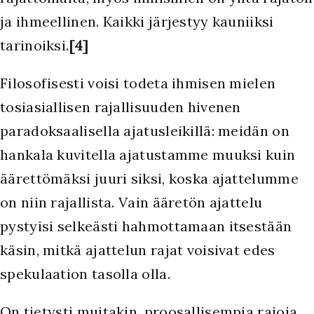
ja ihmeellinen. Kaikki järjestyy kauniiksi
tarinoiksi.
[4]
Filosofisesti voisi todeta ihmisen mielen
tosiasiallisen rajallisuuden hivenen
paradoksaalisella ajatusleikillä: meidän on
hankala kuvitella ajatustamme muuksi kuin
äärettömäksi juuri siksi, koska ajattelumme
on niin rajallista. Vain ääretön ajattelu
pystyisi selkeästi hahmottamaan itsestään
käsin, mitkä ajattelun rajat voisivat edes
spekulaation tasolla olla.
On tietysti muitakin, proosallisempia rajoja.