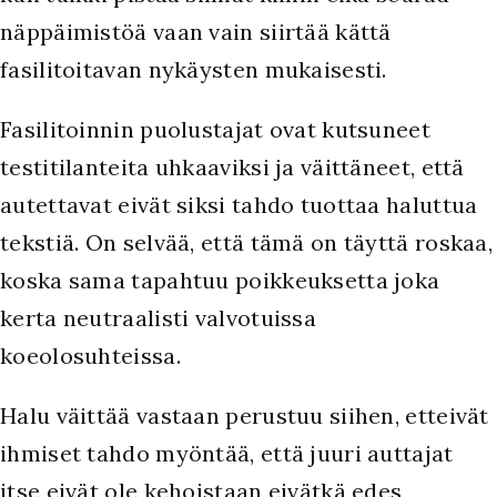
näppäimistöä vaan vain siirtää kättä
fasilitoitavan nykäysten mukaisesti.
Fasilitoinnin puolustajat ovat kutsuneet
testitilanteita uhkaaviksi ja väittäneet, että
autettavat eivät siksi tahdo tuottaa haluttua
tekstiä. On selvää, että tämä on täyttä roskaa,
koska sama tapahtuu poikkeuksetta joka
kerta neutraalisti valvotuissa
koeolosuhteissa.
Halu väittää vastaan perustuu siihen, etteivät
ihmiset tahdo myöntää, että juuri auttajat
itse eivät ole kehoistaan eivätkä edes