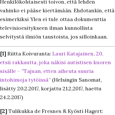
Henkilökohtaisesti toivon, että lehden
vahinko ei pääse kiertämään. Ehdotankin, että
esimerkiksi Ylen ei tule ottaa dokumenttia
televisioesitykseen ilman kunnollista
selvitystä ilmiön taustoista, jos silloinkaan.
[1]
Riitta Koivuranta:
Lauri Katajainen, 20,
etsii rakkautta, joka näkisi autistisen kuoren
sisälle – ”Tajuan, etten aiheuta suuria
intohimoja tytöissä”
(Helsingin Sanomat,
lisätty 20.2.2017, korjattu 21.2.2017, haettu
24.2.2017)
[2]
Tulikukka de Fresnes & Kyösti Hagert: