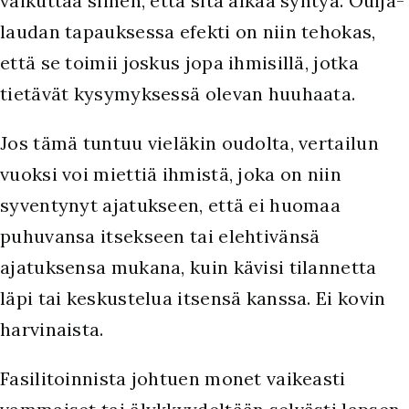
vaikuttaa siihen, että sitä alkaa syntyä. Ouija-
laudan tapauksessa efekti on niin tehokas,
että se toimii joskus jopa ihmisillä, jotka
tietävät kysymyksessä olevan huuhaata.
Jos tämä tuntuu vieläkin oudolta, vertailun
vuoksi voi miettiä ihmistä, joka on niin
syventynyt ajatukseen, että ei huomaa
puhuvansa itsekseen tai elehtivänsä
ajatuksensa mukana, kuin kävisi tilannetta
läpi tai keskustelua itsensä kanssa. Ei kovin
harvinaista.
Fasilitoinnista johtuen monet vaikeasti