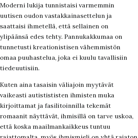
Moderni lukija tunnistaisi varmemmin
uutisen oudon vastakkainasettelun ja
saattaisi ihmetellä, että sellainen on
ylipäänsä edes tehty. Pannukakkumaa on
tunnetusti kreationistisen vähemmistön
omaa puuhastelua, joka ei kuulu tavallisiin
tiedeuutisiin.
Kuten aina tasaisin väliajoin myytävät
vaikeasti autistististen ihmisten muka
kirjoittamat ja fasilitoinnilla tekemät
romaanit näyttävät, ihmisillä on tarve uskoa,
että koska maailmankaikkeus tuntuu
rajattomalta, myös ihmismieli on yhtä rajaton