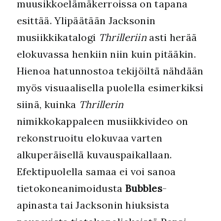
muusikkoelämäkerroissa on tapana
esittää. Ylipäätään Jacksonin
musiikkikatalogi
Thrilleriin
asti herää
elokuvassa henkiin niin kuin pitääkin.
Hienoa hatunnostoa tekijöiltä nähdään
myös visuaalisella puolella esimerkiksi
siinä, kuinka
Thrillerin
nimikkokappaleen musiikkivideo on
rekonstruoitu elokuvaa varten
alkuperäisellä kuvauspaikallaan.
Efektipuolella samaa ei voi sanoa
tietokoneanimoidusta
Bubbles
-
apinasta tai Jacksonin hiuksista