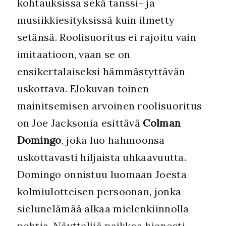
kohtauksissa sekä tanssi- ja
musiikkiesityksissä kuin ilmetty
setänsä. Roolisuoritus ei rajoitu vain
imitaatioon, vaan se on
ensikertalaiseksi hämmästyttävän
uskottava. Elokuvan toinen
mainitsemisen arvoinen roolisuoritus
on Joe Jacksonia esittävä
Colman
Domingo
, joka luo hahmoonsa
uskottavasti hiljaista uhkaavuutta.
Domingo onnistuu luomaan Joesta
kolmiulotteisen persoonan, jonka
sielunelämää alkaa mielenkiinnolla
pohtia. Näyttelijä paikkaa hienosti