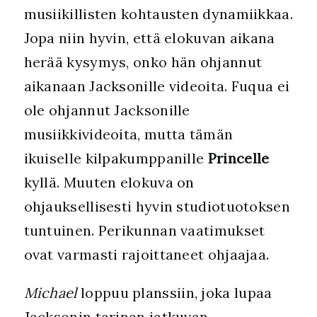
musiikillisten kohtausten dynamiikkaa.
Jopa niin hyvin, että elokuvan aikana
herää kysymys, onko hän ohjannut
aikanaan Jacksonille videoita. Fuqua ei
ole ohjannut Jacksonille
musiikkivideoita
,
mutta tämän
ikuiselle kilpakumppanille
Princelle
kyllä. Muuten elokuva on
ohjauksellisesti hyvin studiotuotoksen
tuntuinen. Perikunnan vaatimukset
ovat varmasti rajoittaneet ohjaajaa.
Michael
loppuu planssiin, joka lupaa
Jacksonin tarinan jatkuvan.