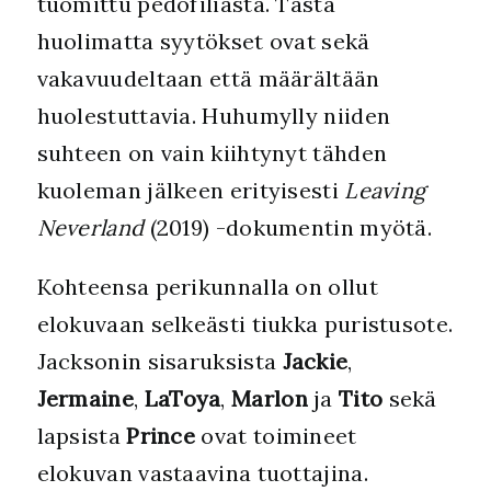
tuomittu pedofiliasta. Tästä
huolimatta syytökset ovat sekä
vakavuudeltaan että määrältään
huolestuttavia. Huhumylly niiden
suhteen on vain kiihtynyt tähden
kuoleman jälkeen erityisesti
Leaving
Neverland
(2019) -dokumentin myötä.
Kohteensa perikunnalla on ollut
elokuvaan selkeästi tiukka puristusote.
Jacksonin sisaruksista
Jackie
,
Jermaine
,
LaToya
,
Marlon
ja
Tito
sekä
lapsista
Prince
ovat toimineet
elokuvan vastaavina tuottajina.