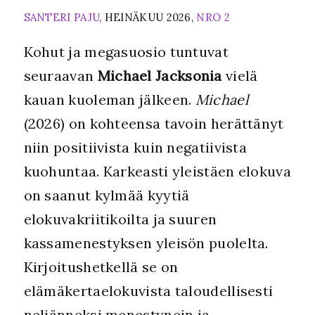
SANTERI PAJU
, HEINÄKUU 2026,
NRO 2
Kohut ja megasuosio tuntuvat
seuraavan
Michael Jacksonia
vielä
kauan kuoleman jälkeen.
Michael
(2026) on kohteensa tavoin herättänyt
niin positiivista kuin negatiivista
kuohuntaa. Karkeasti yleistäen elokuva
on saanut kylmää kyytiä
elokuvakriitikoilta ja suuren
kassamenestyksen yleisön puolelta.
Kirjoitushetkellä se on
elämäkertaelokuvista taloudellisesti
neljänneksi menestynein ja