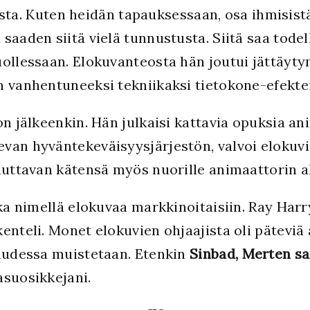
a. Kuten heidän tapauksessaan, osa ihmisistä
saaden siitä vielä tunnustusta. Siitä saa todel
ollessaan. Elokuvanteosta hän joutui jättäytym
n vanhentuneeksi tekniikaksi tietokone-efektei
on jälkeenkin. Hän julkaisi kattavia opuksia an
van hyväntekeväisyysjärjestön, valvoi elokuv
auttavan kätensä myös nuorille animaattorin al
nka nimellä elokuvaa markkinoitaisiin. Ray Har
enteli. Monet elokuvien ohjaajista oli päteviä
suudessa muistetaan. Etenkin
Sinbad, Merten sa
asuosikkejani.