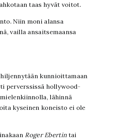
tahkotaan taas hyvät voitot.
into. Niin moni alansa
nä, vailla ansaitsemaansa
n hiljennytään kunnioittamaan
sti perverssissä hollywood-
mielenkiinnolla, lähinnä
oita kyseinen koneisto ei ole
ainakaan
Roger Ebertin
tai