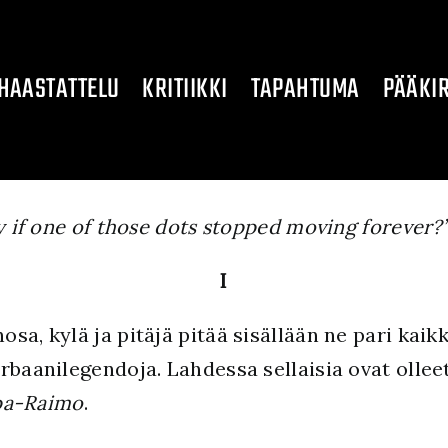
HAASTATTELU
KRITIIKKI
TAPAHTUMA
PÄÄKIR
ty if one of those dots stopped moving forever?
I
sa, kylä ja pitäjä pitää sisällään ne pari ka
rbaanilegendoja. Lahdessa sellaisia ovat ollee
a-Raimo
.