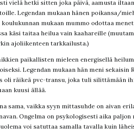
ielä hetki sitten joka päivä, aamusta iltaan, 
autoille. Legendan mukaan hänen poikansa/mi
rään koulukunnan mukaan mummo odottaa menet
sa käsi taitaa heilua vain kaahareille (muuta
in ajoliikenteen tarkkailusta.)
ikkien paikallisten mieleen energisellä heilumi
toiseksi. Legendan mukaan hän meni sekaisin
oli räikeä pvc-transu, joka tuli silittämään i
aan kuusi ällää.
una sama, vaikka syyn mittasuhde on aivan er
anavan. Ongelma on psykologisesti aika paljo
kuolema voi satuttaa samalla tavalla kuin lähe