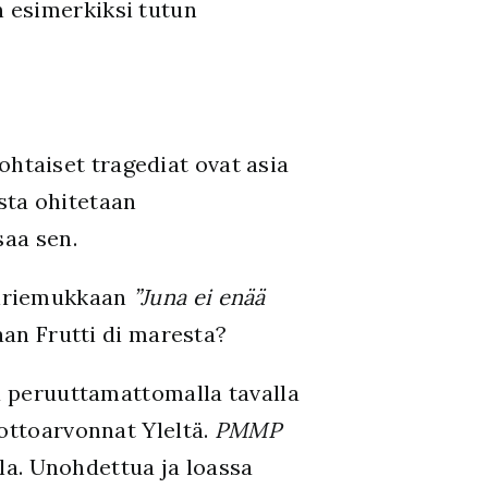
 esimerkiksi tutun
kohtaiset tragediat ovat asia
sta ohitetaan
saa sen.
kiriemukkaan
”Juna ei enää
an Frutti di maresta?
sa peruuttamattomalla tavalla
Lottoarvonnat Yleltä.
PMMP
lla. Unohdettua ja loassa