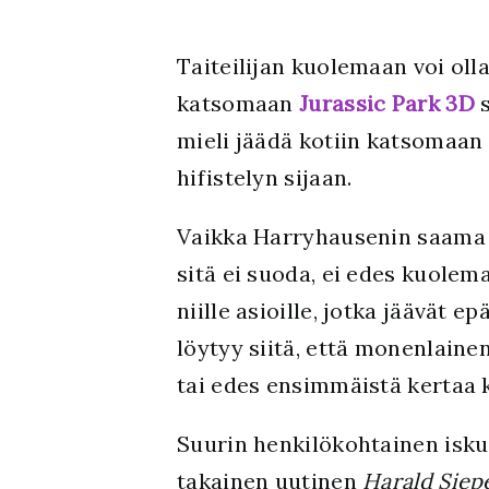
Taiteilijan kuolemaan voi oll
katsomaan
Jurassic Park 3D
s
mieli jäädä kotiin katsomaan
hifistelyn sijaan.
Vaikka Harryhausenin saama a
sitä ei suoda, ei edes kuolem
niille asioille, jotka jäävät
löytyy siitä, että monenlaine
tai edes ensimmäistä kertaa k
Suurin henkilökohtainen isku
takainen uutinen
Harald Sie