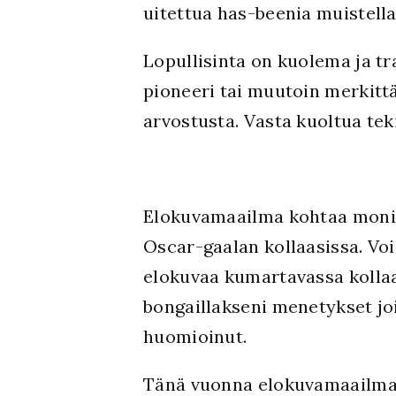
uitettua has-beenia muistella
Lopullisinta on kuolema ja tr
pioneeri tai muutoin merkitt
arvostusta. Vasta kuoltua tek
Elokuvamaailma kohtaa monia 
Oscar-gaalan kollaasissa. Voi
elokuvaa kumartavassa kollaas
bongaillakseni menetykset joi
huomioinut.
Tänä vuonna elokuvamaailmaa 