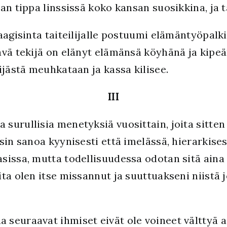
an tippa linssissä koko kansan suosikkina, ja 
aagisinta taiteilijalle postuumi elämäntyöpalk
ävä tekijä on elänyt elämänsä köyhänä ja kipeä
ijästä meuhkataan ja kassa kilisee.
III
surullisia menetyksiä vuosittain, joita sitte
sin sanoa kyynisesti että imelässä, hierarkise
issa, mutta todellisuudessa odotan sitä aina 
ta olen itse missannut ja suuttuakseni niistä j
seuraavat ihmiset eivät ole voineet välttyä 