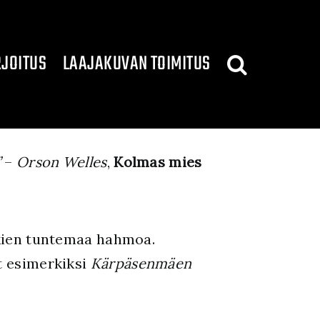
JOITUS
LAAJAKUVAN TOIMITUS
”
–
Orson Welles
,
Kolmas mies
ikkien tuntemaa hahmoa.
t esimerkiksi
Kärpäsenmäen