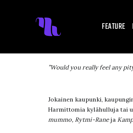
Skip
to
FEATURE
content
”Would you really feel any pi
Jokainen kaupunki, kaupungino
Harmittomia kylähulluja tai u
mummo, Rytmi-Rane
ja
Kamp