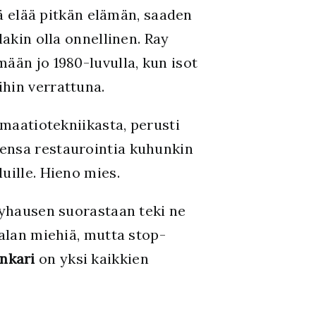
 elää pitkän elämän, saaden
lakin olla onnellinen. Ray
ään jo 1980-luvulla, kun isot
hin verrattuna.
imaatiotekniikasta, perusti
iensa restaurointia kuhunkin
uille. Hieno mies.
ryhausen suorastaan teki ne
 alan miehiä, mutta stop-
nkari
on yksi kaikkien