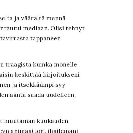
selta ja väärältä mennä
tautui mediaan. Olisi tehnyt
ltavirrasta tappaneen
n traagista kuinka monelle
aisin keskittää kirjoitukseni
oinen ja itsekkäämpi syy
iden ääntä saada uudelleen,
llut muutaman kuukauden
yn animaattori, ihailemani