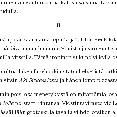
nenkin voi tuntua paikallisissa samalta kuin
udulla.
II
ista joku käärii aina lopulta jättitilin. Henkilö
mpäröivän maailman ongelmista ja suru-uutisi
lla vitseillä. Tämä ironinen sukupolvi kyllä o
uoltua lukea facebookin statushelvetistä rat
än vitsin
Aki Sirkesalosta
ja hänen lempipizzasta
otain pois, osa menetyksistä on mitättömiä, o
 Jolie
poistatti rintansa. Viestintävirasto vie 
ässäillään groteskilla tavalla viihde-otsikon a