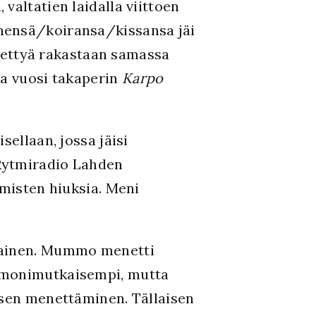
valtatien laidalla viittoen
ehensä/koiransa/kissansa jäi
ettyä rakastaan samassa
ma vuosi takaperin
Karpo
sellaan, jossa jäisi
 Rytmiradio Lahden
hmisten hiuksia. Meni
ilainen. Mummo menetti
n monimutkaisempi, mutta
isen menettäminen. Tällaisen