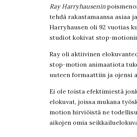
Ray Harryhausenin
poismenost
tehdä rakastamaansa asiaa ja 
Harryhausen oli 92 vuotias ku
studiot kokivat stop-motioni
Ray oli aktiivinen elokuvante
stop-motion animaatiota tuke
uuteen formaattiin ja ojensi 
Ei ole toista efektimiestä jo
elokuvat, joissa mukana työsk
motion hirviöistä ne todelli
aikojen omia seikkailuelokuv