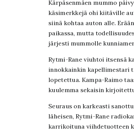
Kärpäsenmäen mummo päivysti v
käsimerkkejä ohi kiitäville 
siinä kohtaa auton alle. E
paikassa, mutta todellisuudes
järjesti mummolle kunniamerk
Rytmi-Rane viuhtoi itsensä ka
innokkainkin kapellimestari 
lopetettua. Kampa-Raimo taas 
kuulemma sekaisin kirjoitettu
Seuraus on karkeasti sanott
läheisen, Rytmi-Rane radiok
karrikoituna viihdetuotteen 