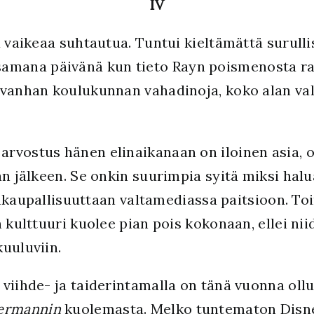
IV
a vaikeaa suhtautua. Tuntui kieltämättä surulli
amana päivänä kun tieto Rayn poismenosta ran
 vanhan koulukunnan vahadinoja, koko alan va
rvostus hänen elinaikanaan on iloinen asia, o
an jälkeen. Se onkin suurimpia syitä miksi halu
 epäkaupallisuuttaan valtamediassa paitsioon. T
n kulttuuri kuolee pian pois kokonaan, ellei ni
uuluviin.
 viihde- ja taiderintamalla on tänä vuonna o
permannin
kuolemasta. Melko tuntematon Disne