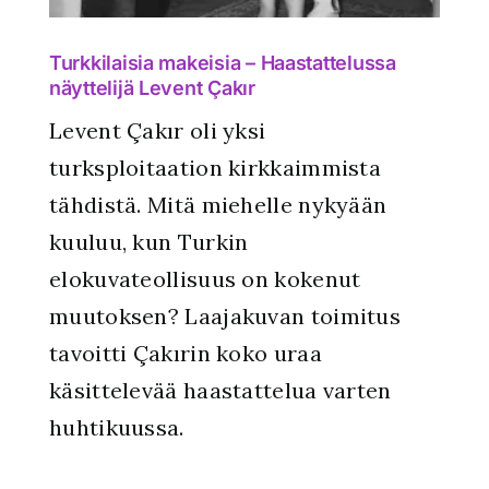
Turkkilaisia makeisia – Haastattelussa
näyttelijä Levent Çakır
Levent Çakır oli yksi
turksploitaation kirkkaimmista
tähdistä. Mitä miehelle nykyään
kuuluu, kun Turkin
elokuvateollisuus on kokenut
muutoksen? Laajakuvan toimitus
tavoitti Çakırin koko uraa
käsittelevää haastattelua varten
huhtikuussa.