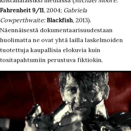
kiistanalaisiksi mediassa (
Michael Moore:
Fahrenheit 9/11
, 2004;
Gabriela
Cowperthwaite:
Blackfish
, 2013).
Näennäisestä dokumentaarisuudestaan
huolimatta ne ovat yhtä lailla laskelmoiden
tuotettuja kaupallisia elokuvia kuin
tositapahtumiin perustuva fiktiokin.