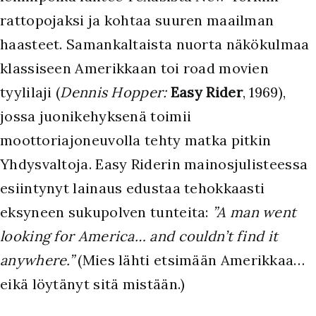
rattopojaksi ja kohtaa suuren maailman
haasteet. Samankaltaista nuorta näkökulmaa
klassiseen Amerikkaan toi road movien
tyylilaji (
Dennis Hopper:
Easy Rider
, 1969),
jossa juonikehyksenä toimii
moottoriajoneuvolla tehty matka pitkin
Yhdysvaltoja. Easy Riderin mainosjulisteessa
esiintynyt lainaus edustaa tehokkaasti
eksyneen sukupolven tunteita:
”A man went
looking for America… and couldn’t find it
anywhere.”
(Mies lähti etsimään Amerikkaa…
eikä löytänyt sitä mistään.)