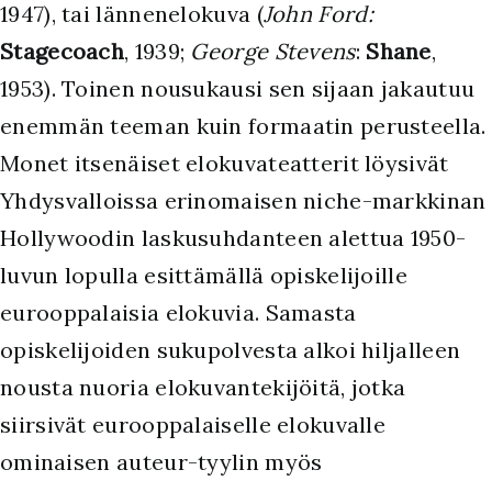
1947), tai lännenelokuva (
John Ford:
Stagecoach
, 1939;
George Stevens
:
Shane
,
1953). Toinen nousukausi sen sijaan jakautuu
enemmän teeman kuin formaatin perusteella.
Monet itsenäiset elokuvateatterit löysivät
Yhdysvalloissa erinomaisen niche-markkinan
Hollywoodin laskusuhdanteen alettua 1950-
luvun lopulla esittämällä opiskelijoille
eurooppalaisia elokuvia. Samasta
opiskelijoiden sukupolvesta alkoi hiljalleen
nousta nuoria elokuvantekijöitä, jotka
siirsivät eurooppalaiselle elokuvalle
ominaisen auteur-tyylin myös