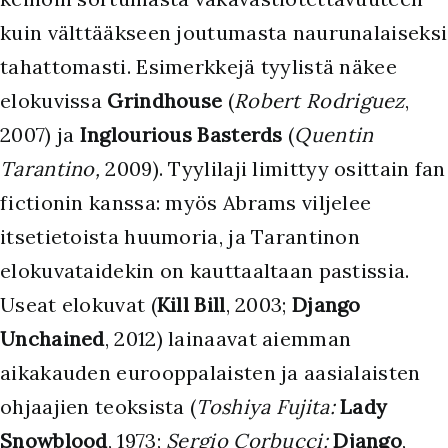
kuin välttääkseen joutumasta naurunalaiseksi
tahattomasti. Esimerkkejä tyylistä näkee
elokuvissa
Grindhouse
(
Robert Rodriguez
,
2007) ja
Inglourious Basterds
(
Quentin
Tarantino,
2009). Tyylilaji limittyy osittain fan
fictionin kanssa: myös Abrams viljelee
itsetietoista huumoria, ja Tarantinon
elokuvataidekin on kauttaaltaan pastissia.
Useat elokuvat (
Kill Bill
, 2003;
Django
Unchained
, 2012) lainaavat aiemman
aikakauden eurooppalaisten ja aasialaisten
ohjaajien teoksista (
Toshiya Fujita:
Lady
Snowblood
, 1973;
Sergio Corbucci:
Django
,