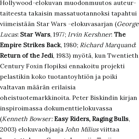
Hollywood-elokuvan muodonmuutos auteur-
taiteesta takaisin massatuotannoksi tapahtui
viimeistään Star Wars -elokuvasarjan (
George
Lucas
:
Star Wars
, 1977;
Irvin Kershner
:
The
Empire Strikes Back
, 1980;
Richard Marquand
:
Return of the Jedi
, 1983) myötä, kun Twentieth
Century Foxin flopiksi ennakoitu projekti
pelastikin koko tuotantoyhtiön ja poiki
valtavan määrän erilaisia
oheistuotemarkkinoita. Peter Biskindin kirjan
inspiroimassa dokumenttielokuvassa
(
Kenneth Bowser:
Easy Riders, Raging Bulls
,
2003) elokuvaohjaaja
John Milius
viittaa