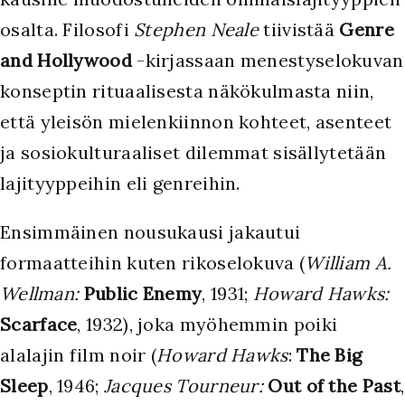
osalta. Filosofi
Stephen Neale
tiivistää
Genre
and Hollywood
-kirjassaan menestyselokuvan
konseptin rituaalisesta näkökulmasta niin,
että yleisön mielenkiinnon kohteet, asenteet
ja sosiokulturaaliset dilemmat sisällytetään
lajityyppeihin eli genreihin.
Ensimmäinen nousukausi jakautui
formaatteihin kuten rikoselokuva (
William A.
Wellman:
Public Enemy
, 1931;
Howard Hawks:
Scarface
, 1932), joka myöhemmin poiki
alalajin film noir (
Howard Hawks
:
The Big
Sleep
, 1946;
Jacques Tourneur:
Out of the Past
,