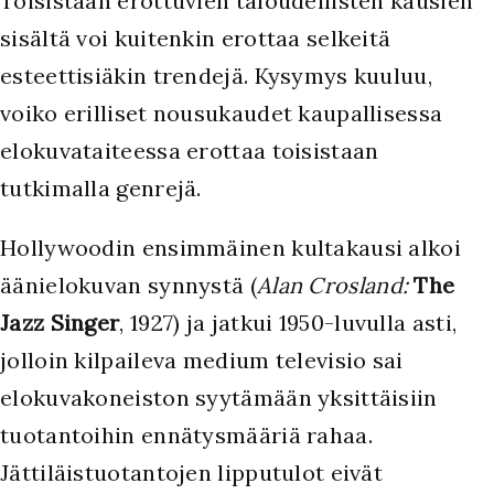
Toisistaan erottuvien taloudellisten kausien
sisältä voi kuitenkin erottaa selkeitä
esteettisiäkin trendejä. Kysymys kuuluu,
voiko erilliset nousukaudet kaupallisessa
elokuvataiteessa erottaa toisistaan
tutkimalla genrejä.
Hollywoodin ensimmäinen kultakausi alkoi
äänielokuvan synnystä (
Alan Crosland:
The
Jazz Singer
, 1927) ja jatkui 1950-luvulla asti,
jolloin kilpaileva medium televisio sai
elokuvakoneiston syytämään yksittäisiin
tuotantoihin ennätysmääriä rahaa.
Jättiläistuotantojen lipputulot eivät