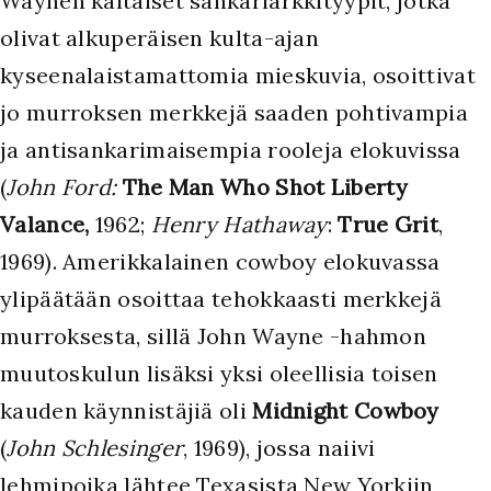
Waynen kaltaiset sankariarkkityypit, jotka
olivat alkuperäisen kulta-ajan
kyseenalaistamattomia mieskuvia, osoittivat
jo murroksen merkkejä saaden pohtivampia
ja antisankarimaisempia rooleja elokuvissa
(
John Ford:
The Man Who Shot Liberty
Valance,
1962;
Henry Hathaway
:
True Grit
,
1969). Amerikkalainen cowboy elokuvassa
ylipäätään osoittaa tehokkaasti merkkejä
murroksesta, sillä John Wayne -hahmon
muutoskulun lisäksi yksi oleellisia toisen
kauden käynnistäjiä oli
Midnight Cowboy
(
John Schlesinger
, 1969), jossa naiivi
lehmipoika lähtee Texasista New Yorkiin