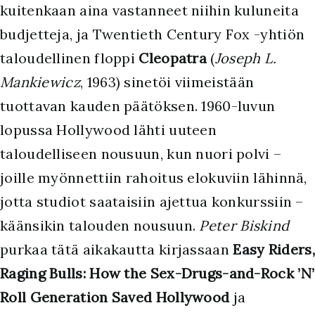
kuitenkaan aina vastanneet niihin kuluneita
budjetteja, ja Twentieth Century Fox -yhtiön
taloudellinen floppi
Cleopatra
(
Joseph L.
Mankiewicz
, 1963) sinetöi viimeistään
tuottavan kauden päätöksen. 1960-luvun
lopussa Hollywood lähti uuteen
taloudelliseen nousuun, kun nuori polvi –
joille myönnettiin rahoitus elokuviin lähinnä,
jotta studiot saataisiin ajettua konkurssiin –
käänsikin talouden nousuun.
Peter Biskind
purkaa tätä aikakautta kirjassaan
Easy Riders,
Raging Bulls: How the Sex-Drugs-and-Rock ’N’
Roll Generation Saved Hollywood
ja