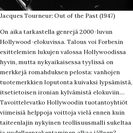
Jacques Tourneur: Out of the Past (1947)
On aika tarkastella genrejä 2000-luvun
Hollywood-elokuvissa. Talous voi Forbesin
esittelemien lukujen valossa Hollywoodissa
hyvin, mutta nykyaikaisessa tyylissä on
merkkejä romahduksen pelosta: vanhojen
tuotemerkkien loputonta kuivaksi lypsämistä,
itsetietoisen ironian kylvämistä elokuviin…
Tavoittelevatko Hollywoodin tuotantoyhtiöt
viimeisiä helppoja voittoja vielä ennen kuin
taiteenlajin nykyinen teollisuusmalli sukeltaa
ja uudelleenrakentaminen alkaa jälleen?