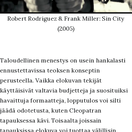
Robert Rodriguez & Frank Miller: Sin City
(2005)
T
aloudellinen menestys on usein hankalasti
ennustettavissa teoksen konseptin
perusteella. Vaikka elokuvan tekijät
käyttäisivät valtavia budjetteja ja suosituiksi
havaittuja formaatteja, lopputulos voi silti
jäädä odotetusta, kuten Cleopatran
tapauksessa kävi. Toisaalta joissain
tapauksissa elokuva voi tuottaa välillisin