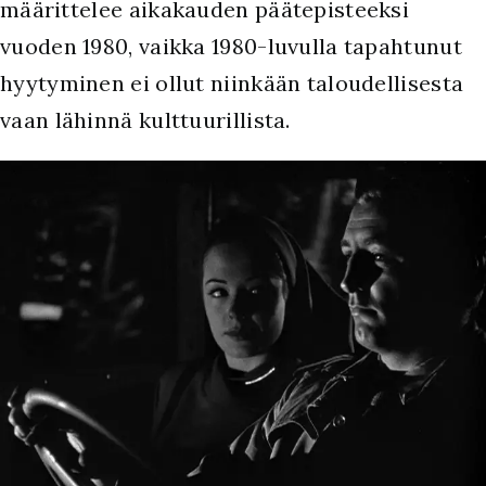
määrittelee aikakauden päätepisteeksi
vuoden 1980, vaikka 1980-luvulla tapahtunut
hyytyminen ei ollut niinkään taloudellisesta
vaan lähinnä kulttuurillista.