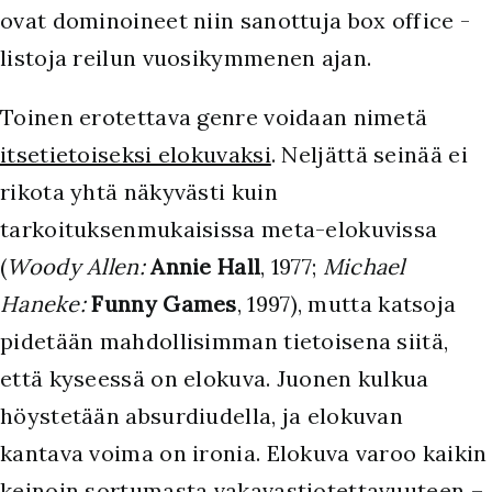
ovat dominoineet niin sanottuja box office -
listoja reilun vuosikymmenen ajan.
Toinen erotettava genre voidaan nimetä
itsetietoiseksi elokuvaksi
. Neljättä seinää ei
rikota yhtä näkyvästi kuin
tarkoituksenmukaisissa meta-elokuvissa
(
Woody Allen:
Annie Hall
, 1977;
Michael
Haneke:
Funny Games
, 1997), mutta katsoja
pidetään mahdollisimman tietoisena siitä,
että kyseessä on elokuva. Juonen kulkua
höystetään absurdiudella, ja elokuvan
kantava voima on ironia. Elokuva varoo kaikin
keinoin sortumasta vakavastiotettavuuteen –