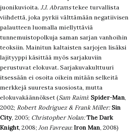
juonikuvioita.
J.J. Abrams
tekee turvallista
viihdettä, joka pyrkii välttämään negatiivisen
palautteen luomalla miellyttäviä
tunnemuistopolkuja saman sarjan vanhoihin
teoksiin. Mainitun kaltaisten sarjojen lisäksi
lajityyppi käsittää myös sarjakuviin
perustuvat elokuvat. Sarjakuvakulttuuri
itsessään ei osoita oikein mitään selkeitä
merkkejä suuresta suosiosta, mutta
elokuvakäännökset (
Sam
Raimi
:
Spider-Man
,
2002;
Robert Rodriguez & Frank Miller:
Sin
City
, 2005;
Christopher Nolan:
The Dark
Knight
, 2008;
Jon Favreau
:
Iron Man
, 2008)