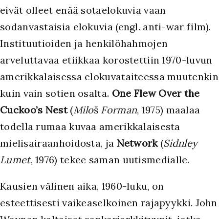
eivät olleet enää sotaelokuvia vaan
sodanvastaisia elokuvia (engl. anti-war film).
Instituutioiden ja henkilöhahmojen
arveluttavaa etiikkaa korostettiin 1970-luvun
amerikkalaisessa elokuvataiteessa muutenkin
kuin vain sotien osalta.
One Flew Over the
Cuckoo’s Nest
(
Milo
š
Forman
, 1975) maalaa
todella rumaa kuvaa amerikkalaisesta
mielisairaanhoidosta, ja
Network
(
Sidnley
Lumet
, 1976) tekee saman uutismedialle.
Kausien välinen aika, 1960-luku, on
esteettisesti vaikeaselkoinen rajapyykki. John