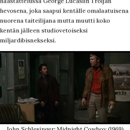
haastattelussa George Lucasiin Troijan
hevosena, joka saapui kentälle omalaatuisena
nuorena taiteilijana mutta muutti koko
kentän jälleen studiovetoiseksi
miljardibisnekseksi.
John Schlesinger: Midnight Cowboy (1969)