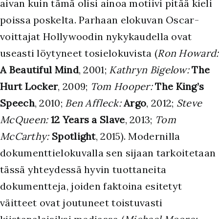
aivan kuin tämä olisi ainoa motiivi pitää kieli
poissa poskelta. Parhaan elokuvan Oscar-
voittajat Hollywoodin nykykaudella ovat
useasti löytyneet tosielokuvista (
Ron Howard:
A Beautiful Mind
, 2001;
Kathryn Bigelow:
The
Hurt Locker
, 2009;
Tom Hooper:
The King’s
Speech
, 2010;
Ben Affleck:
Argo
, 2012;
Steve
McQueen:
12 Years a Slave
, 2013;
Tom
McCarthy:
Spotlight
, 2015). Modernilla
dokumenttielokuvalla sen sijaan tarkoitetaan
tässä yhteydessä hyvin tuottaneita
dokumentteja, joiden faktoina esitetyt
väitteet ovat joutuneet toistuvasti