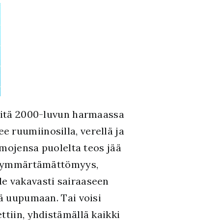
 mitä 2000-luvun harmaassa
 ruumiinosilla, verellä ja
emojensa puolelta teos jää
nen ymmärtämättömyys,
de vakavasti sairaaseen
ää uupumaan. Tai voisi
ttiin, yhdistämällä kaikki