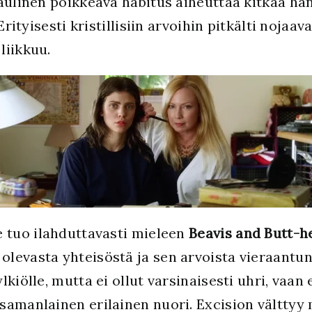
aulinen poikkeava habitus aiheuttaa kitkaa hä
Erityisesti kristillisiin arvoihin pitkälti nojaav
liikkuu.
 tuo ilahduttavasti mieleen
Beavis and Butt-h
levasta yhteisöstä ja sen arvoista vieraantu
lkiölle, mutta ei ollut varsinaisesti uhri, vaa
samanlainen erilainen nuori. Excision välttyy