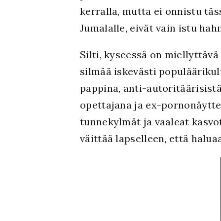
kerralla, mutta ei onnistu tä
Jumalalle, eivät vain istu ha
Silti, kyseessä on miellyttäv
silmää iskevästi populääriku
pappina, anti-autoritäärisist
opettajana ja ex-pornonäytte
tunnekylmät ja vaaleat kasvot
väittää lapselleen, että halu