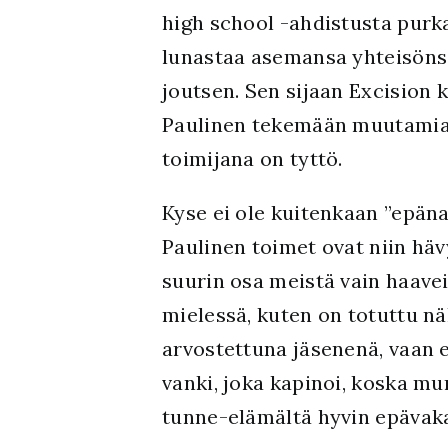
high school -ahdistusta purk
lunastaa asemansa yhteisönsä
joutsen. Sen sijaan Excision 
Paulinen tekemään muutamia t
toimijana on tyttö.
Kyse ei ole kuitenkaan ”epänai
Paulinen toimet ovat niin häv
suurin osa meistä vain haavei
mielessä, kuten on totuttu n
arvostettuna jäsenenä, vaan
vanki, joka kapinoi, koska mu
tunne-elämältä hyvin epävaka