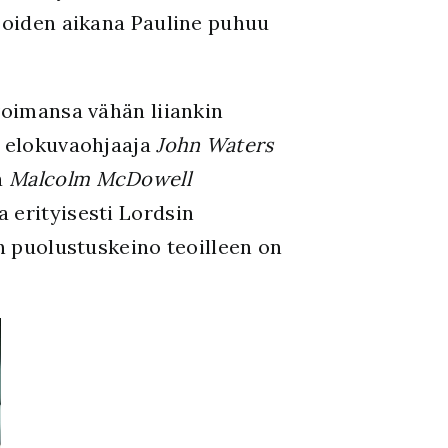
 joiden aikana Pauline puhuu
voimansa vähän liiankin
o elokuvaohjaaja
John Waters
ä
Malcolm McDowell
a erityisesti Lordsin
en puolustuskeino teoilleen on