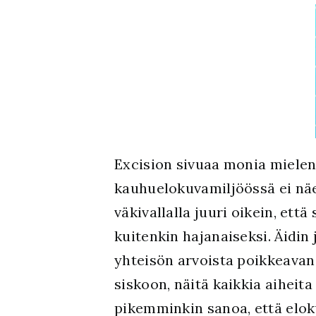
Excision sivuaa monia mielen
kauhuelokuvamiljöössä ei näe
väkivallalla juuri oikein, ett
kuitenkin hajanaiseksi. Äidi
yhteisön arvoista poikkeavan
siskoon, näitä kaikkia aiheit
pikemminkin sanoa, että eloku