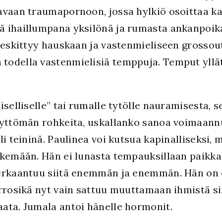
avaan traumapornoon, jossa hylkiö osoittaa ka
 ihaillumpana yksilönä ja rumasta ankanpoika
keskittyy hauskaan ja vastenmieliseen grossou
odella vastenmielisiä temppuja. Temput yllät
selliselle” tai rumalle tytölle nauramisesta, se
yttömän rohkeita, uskallanko sanoa voimaannutt
li teininä. Paulinea voi kutsua kapinalliseksi,
äkemään. Hän ei lunasta tempauksillaan paikk
 erkaantuu siitä enemmän ja enemmän. Hän on
rrosikä nyt vain sattuu muuttamaan ihmistä si
ata. Jumala antoi hänelle hormonit.