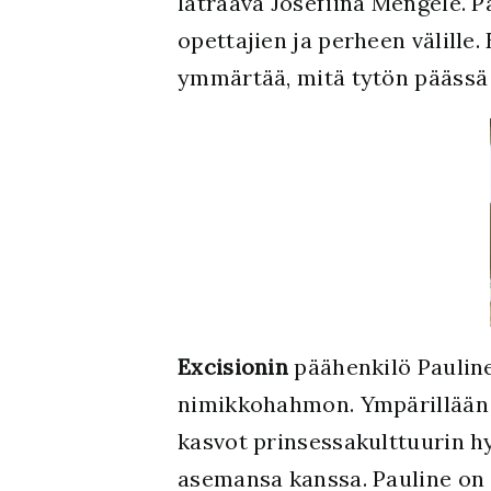
läträävä Josefiina Mengele. P
opettajien ja perheen välille. 
ymmärtää, mitä tytön päässä 
Excisionin
päähenkilö Pauline
nimikkohahmon. Ympärillään o
kasvot prinsessakulttuurin hy
asemansa kanssa. Pauline on 