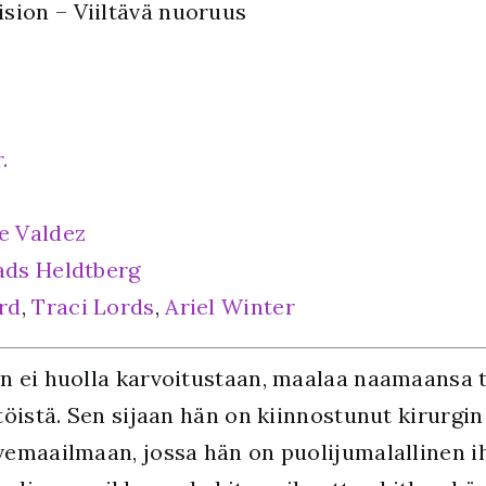
sion – Viiltävä nuoruus
.
e Valdez
ds Heldtberg
rd
,
Traci Lords
,
Ariel Winter
n ei huolla karvoitustaan, maalaa naamaansa ta
töistä. Sen sijaan hän on kiinnostunut kirurg
emaailmaan, jossa hän on puolijumalallinen i