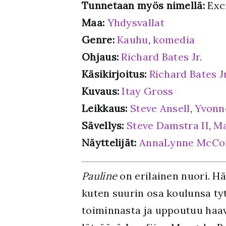
Tunnetaan myös nimellä:
Exci
Maa:
Yhdysvallat
Genre:
Kauhu
,
komedia
Ohjaus:
Richard Bates Jr.
Käsikirjoitus:
Richard Bates Jr
Kuvaus:
Itay Gross
Leikkaus:
Steve Ansell
,
Yvonn
Sävellys:
Steve Damstra II
,
Ma
Näyttelijät:
AnnaLynne McCo
Pauline
on erilainen nuori. Hä
kuten suurin osa koulunsa ty
toiminnasta ja uppoutuu haav