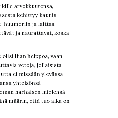
ikille arvokkuutensa,
sesta kehittyy kaunis
t-huumoriin ja laittaa
tävät ja naurattavat, koska
 olisi liian helppoa, vaan
avia vetoja, jollaisista
 mutta ei missään ylevässä
aansa yhteisönsä
 oman harhaisen mielensä
inä määrin, että tuo aika on