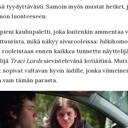
ssä tyydyttävästi. Samoin myös mustat hetket,
hmon luonteeseen.
ä pieni kauhupaletti, joka kuitenkin ammentaa 
lttuurista, mikä näkyy sivurooleissa: Julkihom
ä rooleistaan ennen kaikkea tunnettu näyttelij
lijä
Traci Lords
sievistelevänä kotiäitinä. Mutt
 sopivat valtavan hyvin äidille, jonka viimein
aa vain tämän parasta.