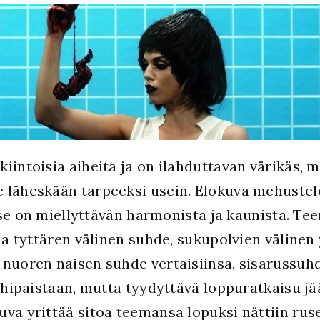
kiintoisia aiheita ja on ilahduttavan värikäs,
 läheskään tarpeeksi usein. Elokuva mehustelee
ä se on miellyttävän harmonista ja kaunista. Te
n ja tyttären välinen suhde, sukupolvien väli
 nuoren naisen suhde vertaisiinsa, sisarussuh
a hipaistaan, mutta tyydyttävä loppuratkaisu j
va yrittää sitoa teemansa lopuksi nättiin ruse