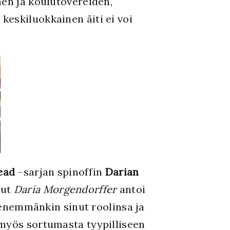
nen ja koulutovereiden,
a keskiluokkainen äiti ei voi
ead
–sarjan spinoffin
Darian
nut
Daria Morgendorffer
antoi
n enemmänkin sinut roolinsa ja
 myös sortumasta tyypilliseen