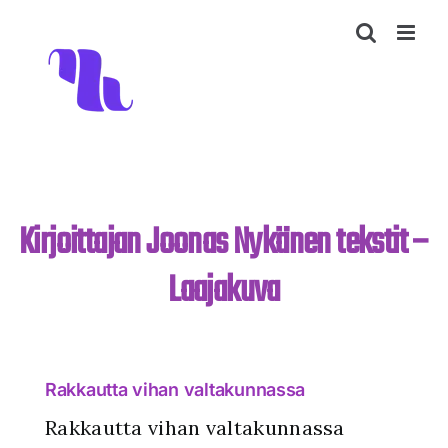
Skip
to
content
Kirjoittajan Joonas Nykänen tekstit –
Laajakuva
Rakkautta vihan valtakunnassa
Rakkautta vihan valtakunnassa