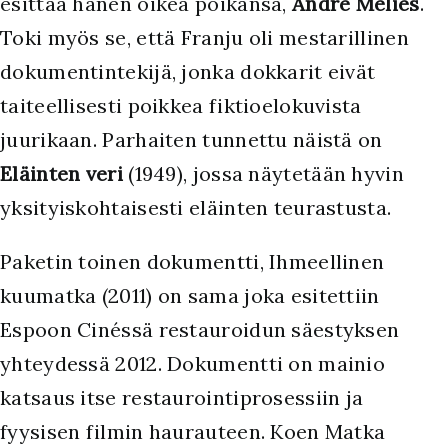
esittää hänen oikea poikansa,
André Méliès
.
Toki myös se, että Franju oli mestarillinen
dokumentintekijä, jonka dokkarit eivät
taiteellisesti poikkea fiktioelokuvista
juurikaan. Parhaiten tunnettu näistä on
Eläinten veri
(1949), jossa näytetään hyvin
yksityiskohtaisesti eläinten teurastusta.
Paketin toinen dokumentti, Ihmeellinen
kuumatka (2011) on sama joka esitettiin
Espoon Cinéssä restauroidun säestyksen
yhteydessä 2012. Dokumentti on mainio
katsaus itse restaurointiprosessiin ja
fyysisen filmin haurauteen. Koen Matka