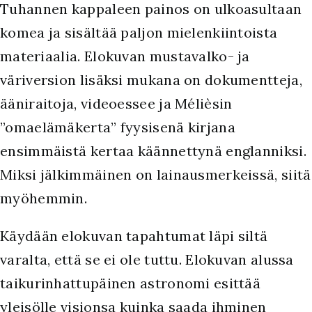
Tuhannen kappaleen painos on ulkoasultaan
komea ja sisältää paljon mielenkiintoista
materiaalia. Elokuvan mustavalko- ja
väriversion lisäksi mukana on dokumentteja,
ääniraitoja, videoessee ja Mélièsin
”omaelämäkerta” fyysisenä kirjana
ensimmäistä kertaa käännettynä englanniksi.
Miksi jälkimmäinen on lainausmerkeissä, siitä
myöhemmin.
Käydään elokuvan tapahtumat läpi siltä
varalta, että se ei ole tuttu. Elokuvan alussa
taikurinhattupäinen astronomi esittää
yleisölle visionsa kuinka saada ihminen