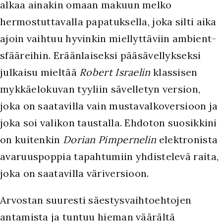
alkaa ainakin omaan makuun melko
hermostuttavalla papatuksella, joka silti aika
ajoin vaihtuu hyvinkin miellyttäviin ambient-
sfääreihin. Eräänlaiseksi pääsävellykseksi
julkaisu mieltää
Robert Israelin
klassisen
mykkäelokuvan tyyliin sävelletyn version,
joka on saatavilla vain mustavalkoversioon ja
joka soi valikon taustalla. Ehdoton suosikkini
on kuitenkin
Dorian Pimpernelin
elektronista
avaruuspoppia tapahtumiin yhdistelevä raita,
joka on saatavilla väriversioon.
Arvostan suuresti säestysvaihtoehtojen
antamista ja tuntuu hieman väärältä