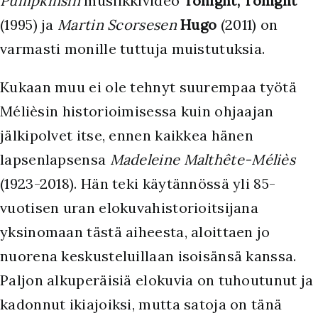
Pumpkinsin
musiikkivideo
Tonight, Tonight
(1995) ja
Martin Scorsesen
Hugo
(2011) on
varmasti monille tuttuja muistutuksia.
Kukaan muu ei ole tehnyt suurempaa työtä
Mélièsin historioimisessa kuin ohjaajan
jälkipolvet itse, ennen kaikkea hänen
lapsenlapsensa
Madeleine Malthête-Méliès
(1923-2018). Hän teki käytännössä yli 85-
vuotisen uran elokuvahistorioitsijana
yksinomaan tästä aiheesta, aloittaen jo
nuorena keskusteluillaan isoisänsä kanssa.
Paljon alkuperäisiä elokuvia on tuhoutunut ja
kadonnut ikiajoiksi, mutta satoja on tänä