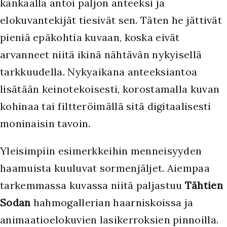
kankaalla antoi paljon anteeksi ja
elokuvantekijät tiesivät sen. Täten he jättivät
pieniä epäkohtia kuvaan, koska eivät
arvanneet niitä ikinä nähtävän nykyisellä
tarkkuudella. Nykyaikana anteeksiantoa
lisätään keinotekoisesti, korostamalla kuvan
kohinaa tai filtteröimällä sitä digitaalisesti
moninaisin tavoin.
Yleisimpiin esimerkkeihin menneisyyden
haamuista kuuluvat sormenjäljet. Aiempaa
tarkemmassa kuvassa niitä paljastuu
Tähtien
Sodan
hahmogallerian haarniskoissa ja
animaatioelokuvien lasikerroksien pinnoilla.