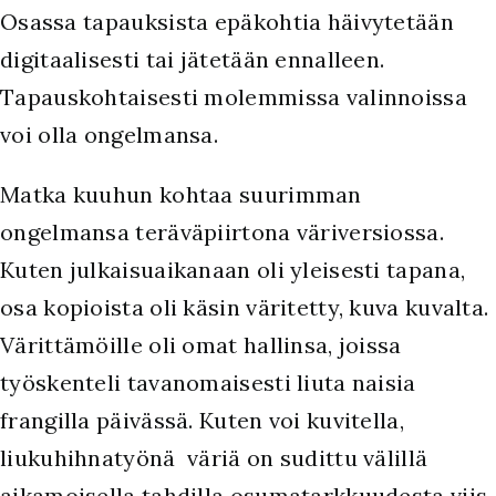
Osassa tapauksista epäkohtia häivytetään
digitaalisesti tai jätetään ennalleen.
Tapauskohtaisesti molemmissa valinnoissa
voi olla ongelmansa.
Matka kuuhun kohtaa suurimman
ongelmansa teräväpiirtona väriversiossa.
Kuten julkaisuaikanaan oli yleisesti tapana,
osa kopioista oli käsin väritetty, kuva kuvalta.
Värittämöille oli omat hallinsa, joissa
työskenteli tavanomaisesti liuta naisia
frangilla päivässä. Kuten voi kuvitella,
liukuhihnatyönä väriä on sudittu välillä
aikamoisella tahdilla osumatarkkuudesta viis.