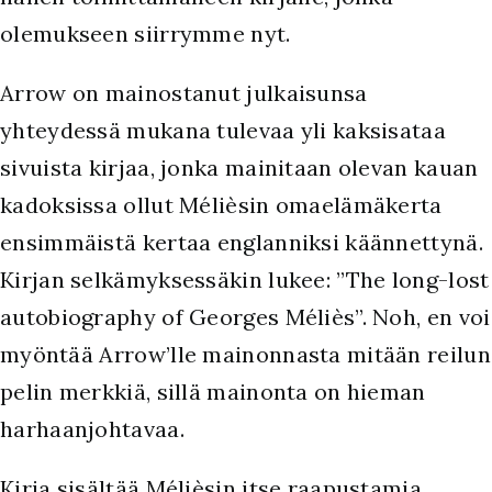
olemukseen siirrymme nyt.
Arrow on mainostanut julkaisunsa
yhteydessä mukana tulevaa yli kaksisataa
sivuista kirjaa, jonka mainitaan olevan kauan
kadoksissa ollut Mélièsin omaelämäkerta
ensimmäistä kertaa englanniksi käännettynä.
Kirjan selkämyksessäkin lukee: ”The long-lost
autobiography of Georges Méliès”. Noh, en voi
myöntää Arrow’lle mainonnasta mitään reilun
pelin merkkiä, sillä mainonta on hieman
harhaanjohtavaa.
Kirja sisältää Mélièsin itse raapustamia