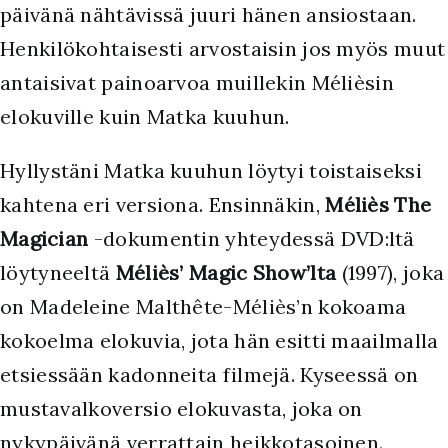
päivänä nähtävissä juuri hänen ansiostaan.
Henkilökohtaisesti arvostaisin jos myös muut
antaisivat painoarvoa muillekin Mélièsin
elokuville kuin Matka kuuhun.
Hyllystäni Matka kuuhun löytyi toistaiseksi
kahtena eri versiona. Ensinnäkin,
Méliès The
Magician
-dokumentin yhteydessä DVD:ltä
löytyneeltä
Méliès’ Magic Show’lta
(1997), joka
on Madeleine Malthête-Méliès’n kokoama
kokoelma elokuvia, jota hän esitti maailmalla
etsiessään kadonneita filmejä. Kyseessä on
mustavalkoversio elokuvasta, joka on
nykypäivänä verrattain heikkotasoinen.