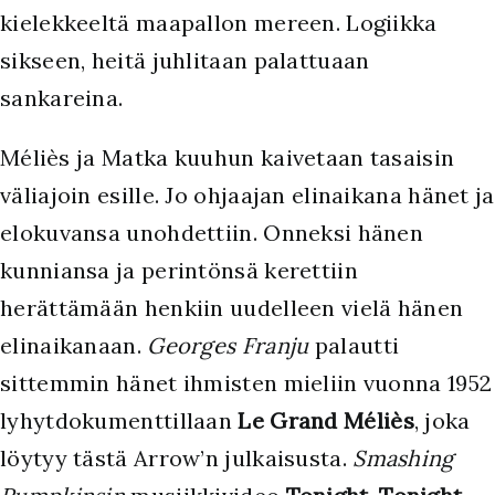
kielekkeeltä maapallon mereen. Logiikka
sikseen, heitä juhlitaan palattuaan
sankareina.
Méliès ja Matka kuuhun kaivetaan tasaisin
väliajoin esille. Jo ohjaajan elinaikana hänet ja
elokuvansa unohdettiin. Onneksi hänen
kunniansa ja perintönsä kerettiin
herättämään henkiin uudelleen vielä hänen
elinaikanaan.
Georges Franju
palautti
sittemmin hänet ihmisten mieliin vuonna 1952
lyhytdokumenttillaan
Le Grand Méliès
, joka
löytyy tästä Arrow’n julkaisusta.
Smashing