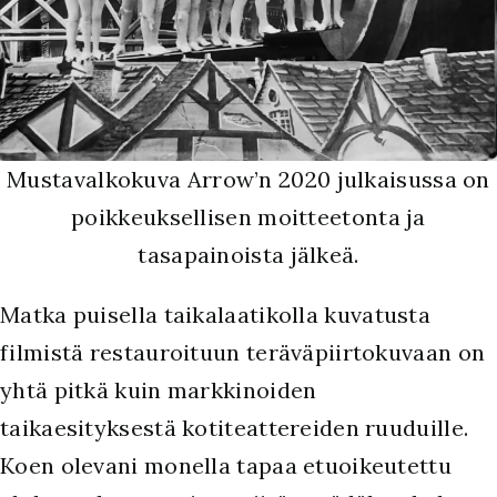
Mustavalkokuva Arrow’n 2020 julkaisussa on
poikkeuksellisen moitteetonta ja
tasapainoista jälkeä.
M
atka puisella taikalaatikolla kuvatusta
filmistä restauroituun teräväpiirtokuvaan on
yhtä pitkä kuin markkinoiden
taikaesityksestä kotiteattereiden ruuduille.
Koen olevani monella tapaa etuoikeutettu