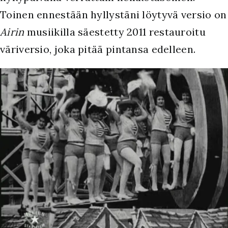
Toinen ennestään hyllystäni löytyvä versio on
Airin
musiikilla säestetty 2011 restauroitu
väriversio, joka pitää pintansa edelleen.