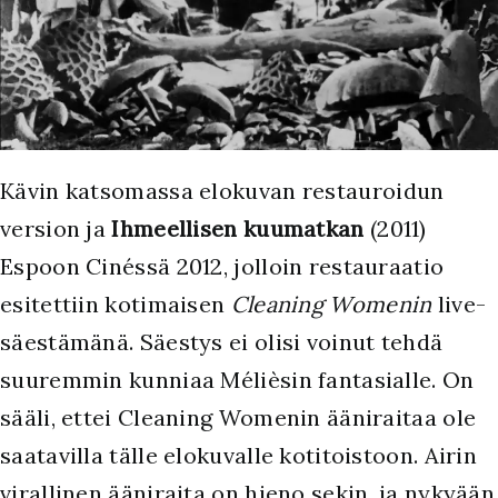
K
ävin katsomassa elokuvan restauroidun
version ja
Ihmeellisen kuumatkan
(2011)
Espoon Cinéssä 2012, jolloin restauraatio
esitettiin kotimaisen
Cleaning Womenin
live-
säestämänä. Säestys ei olisi voinut tehdä
suuremmin kunniaa Mélièsin fantasialle. On
sääli, ettei Cleaning Womenin ääniraitaa ole
saatavilla tälle elokuvalle kotitoistoon. Airin
virallinen ääniraita on hieno sekin, ja nykyään