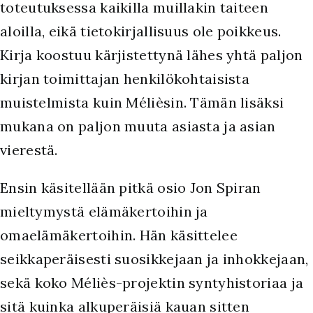
toteutuksessa kaikilla muillakin taiteen
aloilla, eikä tietokirjallisuus ole poikkeus.
Kirja koostuu kärjistettynä lähes yhtä paljon
kirjan toimittajan henkilökohtaisista
muistelmista kuin Mélièsin. Tämän lisäksi
mukana on paljon muuta asiasta ja asian
vierestä.
Ensin käsitellään pitkä osio Jon Spiran
mieltymystä elämäkertoihin ja
omaelämäkertoihin. Hän käsittelee
seikkaperäisesti suosikkejaan ja inhokkejaan,
sekä koko Méliès-projektin syntyhistoriaa ja
sitä kuinka alkuperäisiä kauan sitten