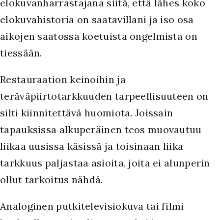
elokuvanharrastajana siitä, että lähes koko
elokuvahistoria on saatavillani ja iso osa
aikojen saatossa koetuista ongelmista on
tiessään.
Restauraation keinoihin ja
teräväpiirtotarkkuuden tarpeellisuuteen on
silti kiinnitettävä huomiota. Joissain
tapauksissa alkuperäinen teos muovautuu
liikaa uusissa käsissä ja toisinaan liika
tarkkuus paljastaa asioita, joita ei alunperin
ollut tarkoitus nähdä.
Analoginen putkitelevisiokuva tai filmi