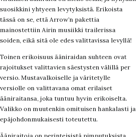
suosikkini yhtyeen levytyksistä. Erikoista
tässä on se, että Arrow’n pakettia
mainostettiin Airin musiikki trailerissa
soiden, eikä sitä ole edes valittavissa levyllä!
Toinen erikoisuus ääniraidan suhteen ovat
rajoitukset valittavien säestysten välillä per
versio. Mustavalkoiselle ja väritetylle
versiolle on valittavana omat erilaiset
ääniraitansa, joka tuntuu hyvin erikoiselta.
Valikko on muutenkin omituisen hankalasti ja
epäjohdonmukaisesti toteutettu.
Ääniraitoja on perinteisistä pimputuksista