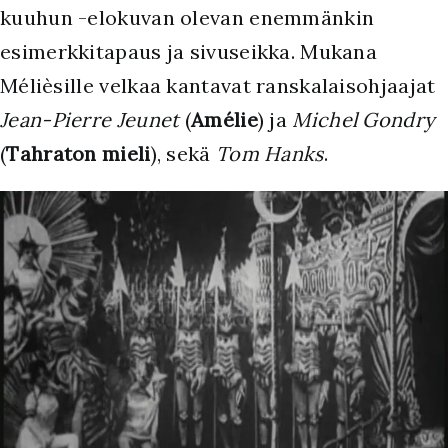
kuuhun -elokuvan olevan enemmänkin
esimerkkitapaus ja sivuseikka. Mukana
Mélièsille velkaa kantavat ranskalaisohjaajat
Jean-Pierre Jeunet
(
Amélie
) ja
Michel Gondry
(
Tahraton mieli
), sekä
Tom Hanks
.