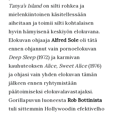
Tanya’s Island
on silti rohkea ja
mielenkiintoinen käsitellessään
aiheitaan ja toimii silti kohtalaisen
hyvin hämyisenä keskiyön elokuvana.
Elokuvan ohjaaja
Alfred Sole
oli tätä
ennen ohjannut vain pornoelokuvan
Deep Sleep
(1972) ja karmivan
kauhuteoksen
Alice, Sweet Alice
(1976)
ja ohjasi vain yhden elokuvan tämän
jälkeen ennen ryhtymistään
päätoimiseksi elokuvalavastajaksi.
Gorillapuvun luoneesta
Rob Bottinista
tuli sittemmin Hollywoodin efektivelho