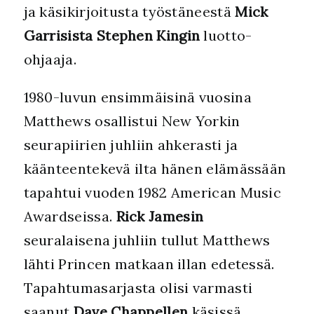
ja käsikirjoitusta työstäneestä
Mick
Garrisista
Stephen Kingin
luotto-
ohjaaja.
1980-luvun ensimmäisinä vuosina
Matthews osallistui New Yorkin
seurapiirien juhliin ahkerasti ja
käänteentekevä ilta hänen elämässään
tapahtui vuoden 1982 American Music
Awardseissa.
Rick Jamesin
seuralaisena juhliin tullut Matthews
lähti Princen matkaan illan edetessä.
Tapahtumasarjasta olisi varmasti
saanut
Dave Chappellen
käsissä