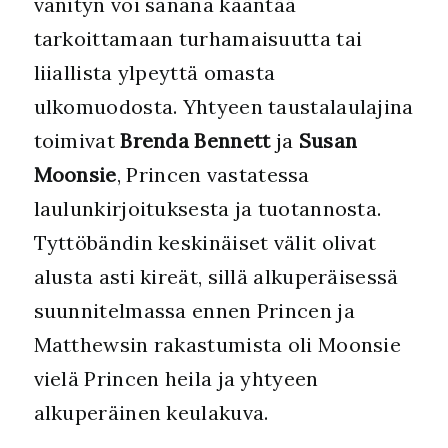
vanityn voi sanana kääntää
tarkoittamaan turhamaisuutta tai
liiallista ylpeyttä omasta
ulkomuodosta. Yhtyeen taustalaulajina
toimivat
Brenda Bennett
ja
Susan
Moonsie
, Princen vastatessa
laulunkirjoituksesta ja tuotannosta.
Tyttöbändin keskinäiset välit olivat
alusta asti kireät, sillä alkuperäisessä
suunnitelmassa ennen Princen ja
Matthewsin rakastumista oli Moonsie
vielä Princen heila ja yhtyeen
alkuperäinen keulakuva.