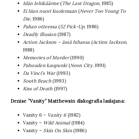
Idän lohikäärme
(
The Last Dragon
, 1985)
Ei liian nuori kuolemaan
(
Never Too Young To
Die
, 1986)
Pahan otteessa
(
52 Pick-Up
, 1986)
Deadly Illusion
(1987)
Action Jackson – ässä hihassa
(
Action Jackson
,
1988)
Memories of Murder
(1990)
Pahuuden kaupunki
(
Neon City
, 1991)
Da Vinci’s War
(1993)
South Beach
(1993)
Kiss of Death
(1997)
Denise ”Vanity” Matthewsin diskografia laulajana:
Vanity 6 –
Vanity 6
(1982)
Vanity –
Wild Animal
(1984)
Vanity –
Skin On Skin
(1986)