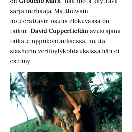
on
Groucho Marx
-naamiota käyttävä
sarjamurhaaja. Matthewsin
noteerattavin osuus elokuvassa on
taikuri
David Copperfieldin
avustajana
taikatemppukohtauksessa, mutta
slasherin verilöylykohtauksissa hän ei
esiinny.