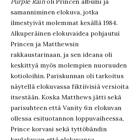
Purple Rain
oli Princen albumi ja
samanniminen elokuva, jotka
ilmestyivät molemmat kesällä 1984.
Alkuperäinen elokuvaidea pohjautui
Princen ja Matthewsin
rakkaustarinaan, ja sen ideana oli
keskittyä myös molempien nuoruuden
kotioloihin. Pariskunnan oli tarkoitus
näytellä elokuvassa fiktiivisiä versioita
itsestään. Koska Matthews jätti sekä
parisuhteen että Vanity 6:n elokuvan
ollessa esituotannon loppuvaiheessa,
Prince korvasi sekä tyttöbändin
keulakuvan että elokuvansa