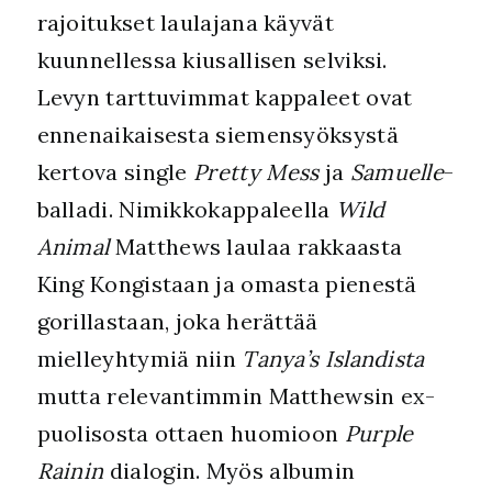
rajoitukset laulajana käyvät
kuunnellessa kiusallisen selviksi.
Levyn tarttuvimmat kappaleet ovat
ennenaikaisesta siemensyöksystä
kertova single
Pretty Mess
ja
Samuelle
-
balladi. Nimikkokappaleella
Wild
Animal
Matthews laulaa rakkaasta
King Kongistaan ja omasta pienestä
gorillastaan, joka herättää
mielleyhtymiä niin
Tanya’s Islandista
mutta relevantimmin Matthewsin ex-
puolisosta ottaen huomioon
Purple
Rainin
dialogin. Myös albumin