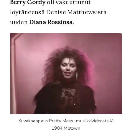
Berry Gordy
oli vakuuttunut
löytäneensä Denise Matthewsista
uuden
Diana Rossinsa
.
Kuvakaappaus Pretty Mess -musiikkivideosta ©
1984 Motown