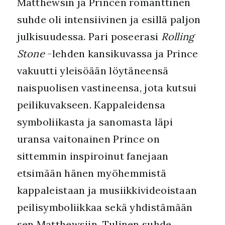
Matthewsin ja Princen romanttinen
suhde oli intensiivinen ja esillä paljon
julkisuudessa. Pari poseerasi
Rolling
Stone
-lehden kansikuvassa ja Prince
vakuutti yleisöään löytäneensä
naispuolisen vastineensa, jota kutsui
peilikuvakseen. Kappaleidensa
symboliikasta ja sanomasta läpi
uransa vaitonainen Prince on
sittemmin inspiroinut fanejaan
etsimään hänen myöhemmistä
kappaleistaan ja musiikkivideoistaan
peilisymboliikkaa sekä yhdistämään
sen Matthewsiin. Tulinen suhde