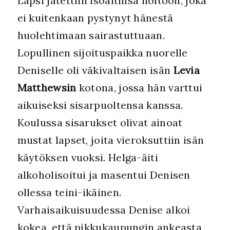
Lapsi jätettiin isoäitinsä hoitoon, joka
ei kuitenkaan pystynyt hänestä
huolehtimaan sairastuttuaan.
Lopullinen sijoituspaikka nuorelle
Deniselle oli väkivaltaisen isän
Levia
Matthewsin
kotona, jossa hän varttui
aikuiseksi sisarpuoltensa kanssa.
Koulussa sisarukset olivat ainoat
mustat lapset, joita vieroksuttiin isän
käytöksen vuoksi. Helga-äiti
alkoholisoitui ja masentui Denisen
ollessa teini-ikäinen.
Varhaisaikuisuudessa Denise alkoi
kokea, että pikkukaupungin ankeasta