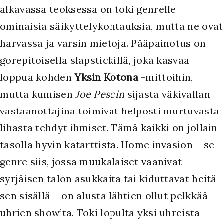
alkavassa teoksessa on toki genrelle
ominaisia säikyttelykohtauksia, mutta ne ovat
harvassa ja varsin mietoja. Pääpainotus on
gorepitoisella slapstickillä, joka kasvaa
loppua kohden
Yksin Kotona
-mittoihin,
mutta kumisen
Joe Pescin
sijasta väkivallan
vastaanottajina toimivat helposti murtuvasta
lihasta tehdyt ihmiset. Tämä kaikki on jollain
tasolla hyvin katarttista. Home invasion – se
genre siis, jossa muukalaiset vaanivat
syrjäisen talon asukkaita tai kiduttavat heitä
sen sisällä – on alusta lähtien ollut pelkkää
uhrien show’ta. Toki lopulta yksi uhreista