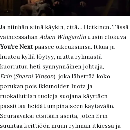
Ja niinhän siinä käykin, että… Hetkinen. Tässä
vaiheessahan
Adam Wingardin
uusin elokuva
You’re Next
pääsee oikeuksiinsa. Itkua ja
huutoa kyllä löytyy, mutta ryhmästä
kuoriutuu heti synnynnäinen johtaja,
Erin
(
Sharni Vinson
), joka lähettää koko
porukan pois ikkunoiden luota ja
ruokailutilan tuoleja suojana käyttäen
passittaa heidät umpinaiseen käytävään.
Seuraavaksi etsitään aseita, joten Erin
suuntaa keittiöön muun ryhmän itkiessä ja