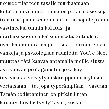
nousee tilanteen tasalle murhaamaan
kiduttajansa, mutta tämä on pitkä prosessi ja
toimii halpana keinona antaa katsojalle jotain
vastineeksi tunnin kidutus- ja
murhasessioiden katsomisesta. Silti uhrit
ovat hahmoina aina juuri sitä – olosuhteiden
vankeja ja psykologisia raunioita. You’re Next
muuttaa tätä kaavaa antamalla meille alusta
asti vahvan protagonistin, joka käy
tasaväkistä selviytymiskamppailua älyllisiä
vertaisiaan – tai jopa typerämpiään – vastaan.
Tämän todistaminen on pitkän linjan
kauhuystävälle tyydyttävää, koska