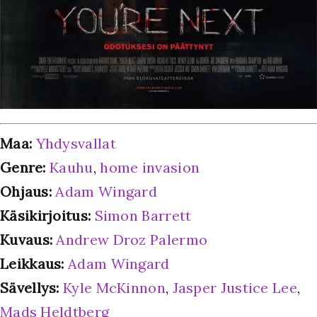
Maa:
Yhdysvallat
Genre:
Kauhu
,
home invasion
Ohjaus:
Adam Wingard
Käsikirjoitus:
Simon Barrett
Kuvaus:
Andrew Droz Palermo
Leikkaus:
Adam Wingard
Sävellys:
Kyle McKinnon
,
Jasper Justice Lee
,
Mads Heldtberg