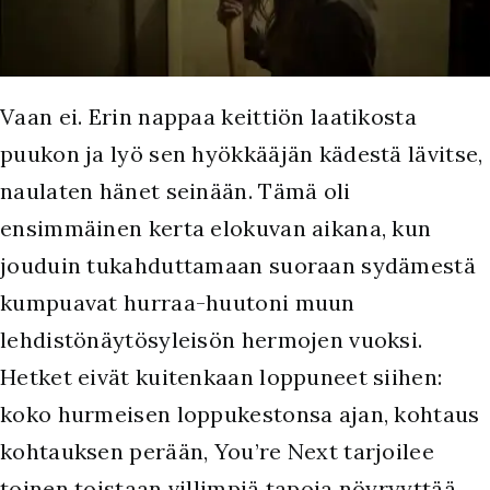
Vaan ei. Erin nappaa keittiön laatikosta
puukon ja lyö sen hyökkääjän kädestä lävitse,
naulaten hänet seinään. Tämä oli
ensimmäinen kerta elokuvan aikana, kun
jouduin tukahduttamaan suoraan sydämestä
kumpuavat hurraa-huutoni muun
lehdistönäytösyleisön hermojen vuoksi.
Hetket eivät kuitenkaan loppuneet siihen:
koko hurmeisen loppukestonsa ajan, kohtaus
kohtauksen perään, You’re Next tarjoilee
toinen toistaan villimpiä tapoja nöyryyttää,