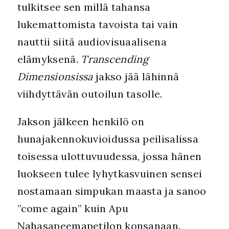
tulkitsee sen millä tahansa
lukemattomista tavoista tai vain
nauttii siitä audiovisuaalisena
elämyksenä.
Transcending
Dimensionsissa
jakso jää lähinnä
viihdyttävän outoilun tasolle.
Jakson jälkeen henkilö on
hunajakennokuvioidussa peilisalissa
toisessa ulottuvuudessa, jossa hänen
luokseen tulee lyhytkasvuinen sensei
nostamaan simpukan maasta ja sanoo
”come again” kuin Apu
Nahasapeemapetilon konsanaan.