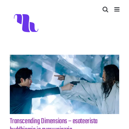
Skip
to
content
Transcending Dimensions – esoteerista