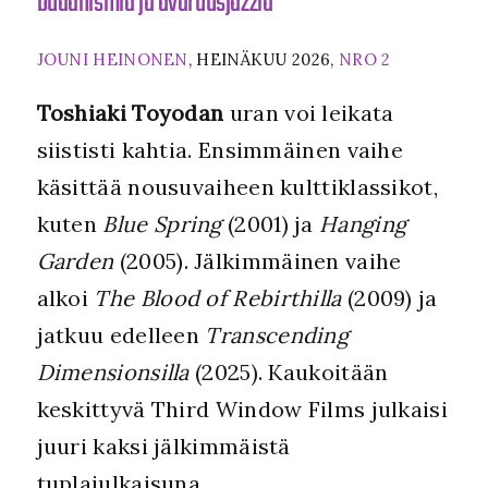
buddhismia ja avaruusjazzia
JOUNI HEINONEN
, HEINÄKUU 2026,
NRO 2
Toshiaki Toyodan
uran voi leikata
siististi kahtia. Ensimmäinen vaihe
käsittää nousuvaiheen kulttiklassikot,
kuten
Blue Spring
(2001) ja
Hanging
Garden
(2005). Jälkimmäinen vaihe
alkoi
The Blood of Rebirthilla
(2009) ja
jatkuu edelleen
Transcending
Dimensionsilla
(2025). Kaukoitään
keskittyvä Third Window Films julkaisi
juuri kaksi jälkimmäistä
tuplajulkaisuna.