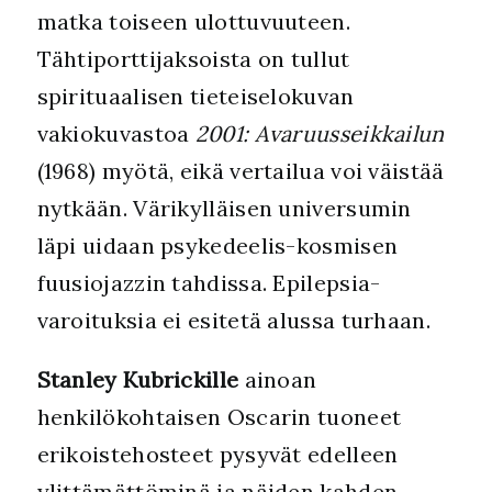
matka toiseen ulottuvuuteen.
Tähtiporttijaksoista on tullut
spirituaalisen tieteiselokuvan
vakiokuvastoa
2001: Avaruusseikkailun
(1968) myötä, eikä vertailua voi väistää
nytkään. Värikylläisen universumin
läpi uidaan psykedeelis-kosmisen
fuusiojazzin tahdissa. Epilepsia-
varoituksia ei esitetä alussa turhaan.
Stanley Kubrickille
ainoan
henkilökohtaisen Oscarin tuoneet
erikoistehosteet pysyvät edelleen
ylittämättöminä ja näiden kahden