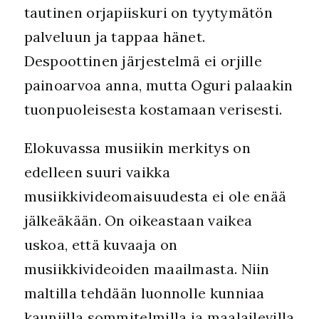
tautinen orjapiiskuri on tyytymätön
palveluun ja tappaa hänet.
Despoottinen järjestelmä ei orjille
painoarvoa anna, mutta Oguri palaakin
tuonpuoleisesta kostamaan verisesti.
Elokuvassa musiikin merkitys on
edelleen suuri vaikka
musiikkivideomaisuudesta ei ole enää
jälkeäkään. On oikeastaan vaikea
uskoa, että kuvaaja on
musiikkivideoiden maailmasta. Niin
maltilla tehdään luonnolle kunniaa
kauniilla sommitelmilla ja maalailevilla