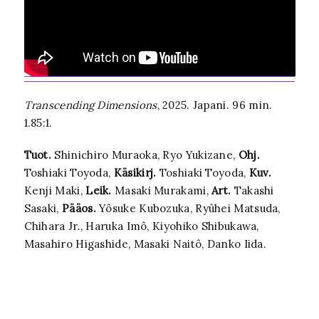
Transcending Dimensions
, 2025. Japani. 96 min.
1.85:1.
Tuot.
Shinichiro Muraoka, Ryo Yukizane,
Ohj.
Toshiaki Toyoda,
Käsikirj.
Toshiaki Toyoda,
Kuv.
Kenji Maki,
Leik.
Masaki Murakami,
Art.
Takashi
Sasaki,
Pääos.
Yôsuke Kubozuka, Ryûhei Matsuda,
Chihara Jr., Haruka Imô, Kiyohiko Shibukawa,
Masahiro Higashide, Masaki Naitô, Danko Iida.