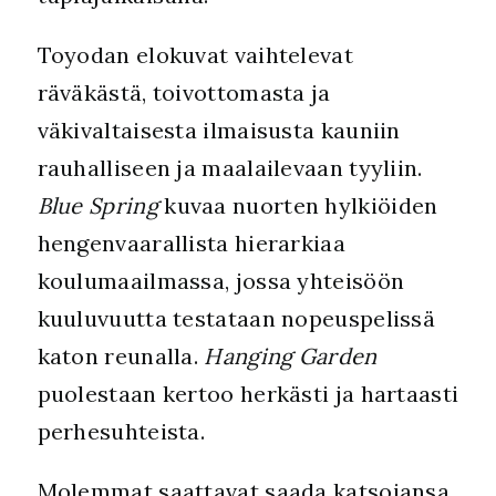
Toyodan elokuvat vaihtelevat
räväkästä, toivottomasta ja
väkivaltaisesta ilmaisusta kauniin
rauhalliseen ja maalailevaan tyyliin.
Blue Spring
kuvaa nuorten hylkiöiden
hengenvaarallista hierarkiaa
koulumaailmassa, jossa yhteisöön
kuuluvuutta testataan nopeuspelissä
katon reunalla.
Hanging Garden
puolestaan kertoo herkästi ja hartaasti
perhesuhteista.
Molemmat saattavat saada katsojansa