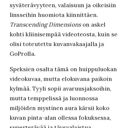
syväterävyyteen, valaisuun ja oikeisiin
linsseihin huomiota kiinnittäen.
Transcending Dimensions
on askel
kohti kliinisempää videoteosta, kuin se
olisi toteutettu kuvanvakaajalla ja
GoProlla.
Speksien osalta tämä on huippuluokan
videokuvaa, mutta elokuvana paikoin
kylmää. Tyyli sopii avaruusjaksoihin,
mutta temppelissä ja luonnossa
miljöiden mystinen aura kärsii koko
kuvan pinta-alan ollessa fokuksessa,
superterävää ja täysvalaistua.