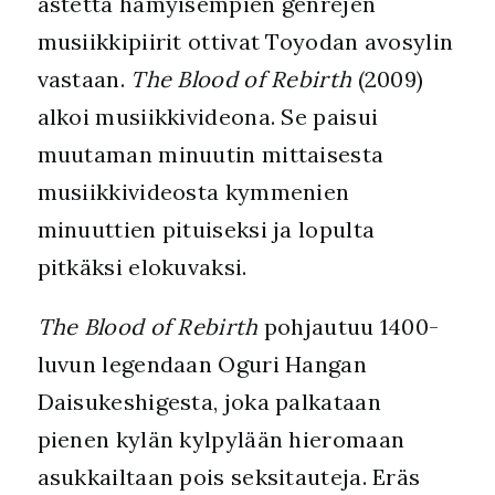
astetta hämyisempien genrejen
musiikkipiirit ottivat Toyodan avosylin
vastaan.
The Blood of Rebirth
(2009)
alkoi musiikkivideona. Se paisui
muutaman minuutin mittaisesta
musiikkivideosta kymmenien
minuuttien pituiseksi ja lopulta
pitkäksi elokuvaksi.
The Blood of Rebirth
pohjautuu 1400-
luvun legendaan Oguri Hangan
Daisukeshigesta, joka palkataan
pienen kylän kylpylään hieromaan
asukkailtaan pois seksitauteja. Eräs