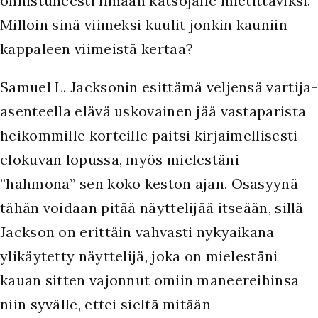
onnistuneesti ilmaan katsojalle mietittäviksi.
Milloin sinä viimeksi kuulit jonkin kauniin
kappaleen viimeistä kertaa?
Samuel L. Jacksonin esittämä veljensä vartija-
asenteella elävä uskovainen jää vastaparista
heikommille korteille paitsi kirjaimellisesti
elokuvan lopussa, myös mielestäni
”hahmona” sen koko keston ajan. Osasyynä
tähän voidaan pitää näyttelijää itseään, sillä
Jackson on erittäin vahvasti nykyaikana
ylikäytetty näyttelijä, joka on mielestäni
kauan sitten vajonnut omiin maneereihinsa
niin syvälle, ettei sieltä mitään