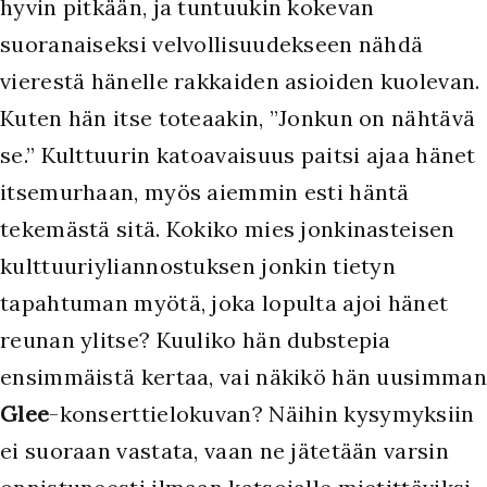
hyvin pitkään, ja tuntuukin kokevan
suoranaiseksi velvollisuudekseen nähdä
vierestä hänelle rakkaiden asioiden kuolevan.
Kuten hän itse toteaakin, ”Jonkun on nähtävä
se.” Kulttuurin katoavaisuus paitsi ajaa hänet
itsemurhaan, myös aiemmin esti häntä
tekemästä sitä. Kokiko mies jonkinasteisen
kulttuuriyliannostuksen jonkin tietyn
tapahtuman myötä, joka lopulta ajoi hänet
reunan ylitse? Kuuliko hän dubstepia
ensimmäistä kertaa, vai näkikö hän uusimman
Glee
-konserttielokuvan? Näihin kysymyksiin
ei suoraan vastata, vaan ne jätetään varsin