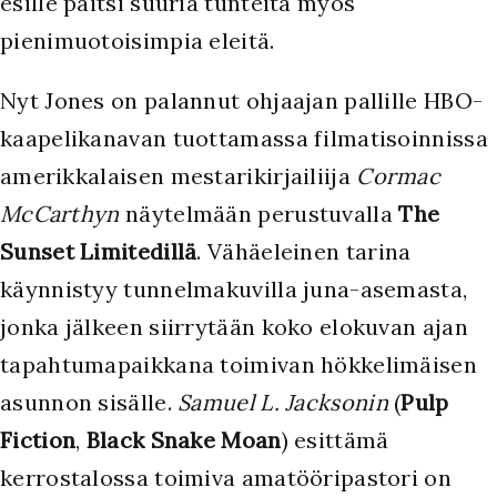
esille paitsi suuria tunteita myös
pienimuotoisimpia eleitä.
Nyt Jones on palannut ohjaajan pallille HBO-
kaapelikanavan tuottamassa filmatisoinnissa
amerikkalaisen mestarikirjailiija
Cormac
McCarthyn
näytelmään perustuvalla
The
Sunset Limitedillä
. Vähäeleinen tarina
käynnistyy tunnelmakuvilla juna-asemasta,
jonka jälkeen siirrytään koko elokuvan ajan
tapahtumapaikkana toimivan hökkelimäisen
asunnon sisälle.
Samuel L. Jacksonin
(
Pulp
Fiction
,
Black Snake Moan
) esittämä
kerrostalossa toimiva amatööripastori on