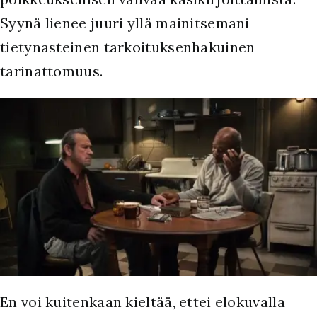
Syynä lienee juuri yllä mainitsemani
tietynasteinen tarkoituksenhakuinen
tarinattomuus.
En voi kuitenkaan kieltää, ettei elokuvalla