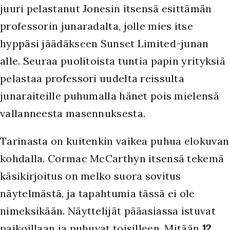
juuri pelastanut Jonesin itsensä esittämän
professorin junaradalta, jolle mies itse
hyppäsi jäädäkseen Sunset Limited-junan
alle. Seuraa puolitoista tuntia papin yrityksiä
pelastaa professori uudelta reissulta
junaraiteille puhumalla hänet pois mielensä
vallanneesta masennuksesta.
Tarinasta on kuitenkin vaikea puhua elokuvan
kohdalla. Cormac McCarthyn itsensä tekemä
käsikirjoitus on melko suora sovitus
näytelmästä, ja tapahtumia tässä ei ole
nimeksikään. Näyttelijät pääasiassa istuvat
paikoillaan ja puhuvat toisilleen. Mitään
12