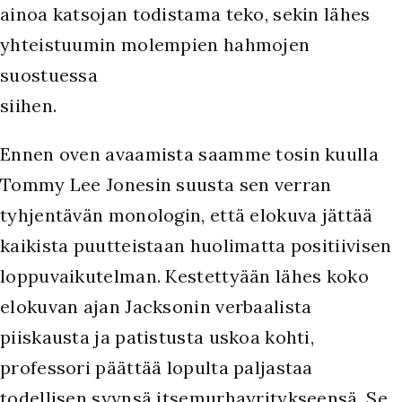
ainoa katsojan todistama teko, sekin lähes
yhteistuumin molempien hahmojen
suostuessa
siihen.
Ennen oven avaamista saamme tosin kuulla
Tommy Lee Jonesin suusta sen verran
tyhjentävän monologin, että elokuva jättää
kaikista puutteistaan huolimatta positiivisen
loppuvaikutelman. Kestettyään lähes koko
elokuvan ajan Jacksonin verbaalista
piiskausta ja patistusta uskoa kohti,
professori päättää lopulta paljastaa
todellisen syynsä itsemurhayritykseensä. Se