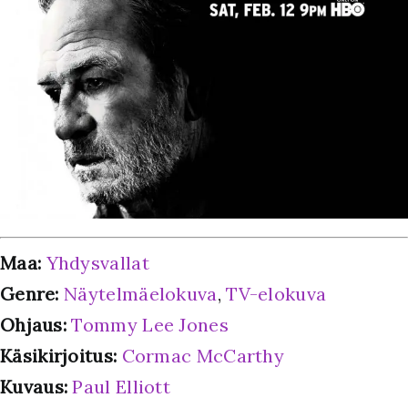
Maa:
Yhdysvallat
Genre:
Näytelmäelokuva
,
TV-elokuva
Ohjaus:
Tommy Lee Jones
Käsikirjoitus:
Cormac McCarthy
Kuvaus:
Paul Elliott