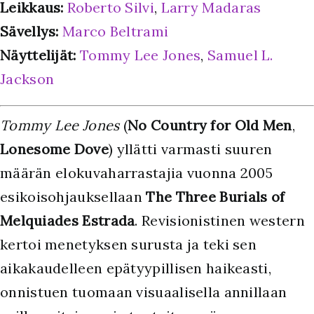
Leikkaus:
Roberto Silvi
,
Larry Madaras
Sävellys:
Marco Beltrami
Näyttelijät:
Tommy Lee Jones
,
Samuel L.
Jackson
Tommy Lee Jones
(
No Country for Old Men
,
Lonesome Dove
) yllätti varmasti suuren
määrän elokuvaharrastajia vuonna 2005
esikoisohjauksellaan
The Three Burials of
Melquiades Estrada
. Revisionistinen western
kertoi menetyksen surusta ja teki sen
aikakaudelleen epätyypillisen haikeasti,
onnistuen tuomaan visuaalisella annillaan