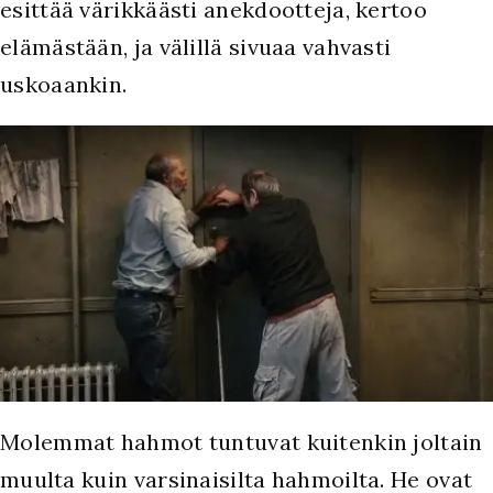
esittää värikkäästi anekdootteja, kertoo
elämästään, ja välillä sivuaa vahvasti
uskoaankin.
Molemmat hahmot tuntuvat kuitenkin joltain
muulta kuin varsinaisilta hahmoilta. He ovat