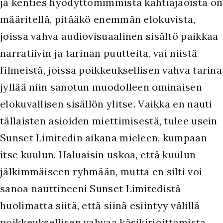
ja kenties hyödyttömimmistä kahtiajaoista on
määritellä, pitääkö enemmän elokuvista,
joissa vahva audiovisuaalinen sisältö paikkaa
narratiivin ja tarinan puutteita, vai niistä
filmeistä, joissa poikkeuksellisen vahva tarina
jyllää niin sanotun muodolleen ominaisen
elokuvallisen sisällön ylitse. Vaikka en nauti
tällaisten asioiden miettimisestä, tulee usein
Sunset Limitedin aikana mieleen, kumpaan
itse kuulun. Haluaisin uskoa, että kuulun
jälkimmäiseen ryhmään, mutta en silti voi
sanoa nauttineeni Sunset Limitedistä
huolimatta siitä, että siinä esiintyy välillä
poikkeuksellisen vahvaa käsikirjoittamista.