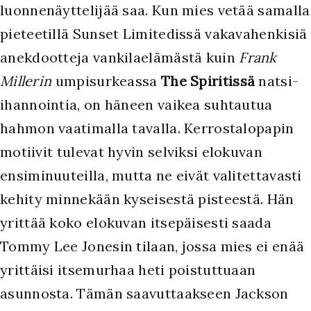
luonnenäyttelijää saa. Kun mies vetää samalla
pieteetillä Sunset Limitedissä vakavahenkisiä
anekdootteja vankilaelämästä kuin
Frank
Millerin
umpisurkeassa
The Spiritissä
natsi-
ihannointia, on häneen vaikea suhtautua
hahmon vaatimalla tavalla. Kerrostalopapin
motiivit tulevat hyvin selviksi elokuvan
ensiminuuteilla, mutta ne eivät valitettavasti
kehity minnekään kyseisestä pisteestä. Hän
yrittää koko elokuvan itsepäisesti saada
Tommy Lee Jonesin tilaan, jossa mies ei enää
yrittäisi itsemurhaa heti poistuttuaan
asunnosta. Tämän saavuttaakseen Jackson