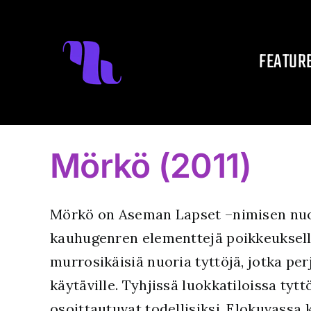
Skip
to
FEATUR
content
Mörkö (2011)
Mörkö on Aseman Lapset –nimisen nuor
kauhugenren elementtejä poikkeukselli
murrosikäisiä nuoria tyttöjä, jotka pe
käytäville. Tyhjissä luokkatiloissa tytt
osoittautuvat todellisiksi. Elokuvassa