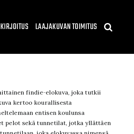
KIRJOITUS
LAAJAKUVAN TOIMITUS
tainen findie-elokuva, joka tutkii
uva kertoo kourallisesta
vaeltelemaan entisen koulunsa
t pelot sekä tunnetilat, jotka yllättäen
n tunnetilaan, joka elokuvassa nimensä