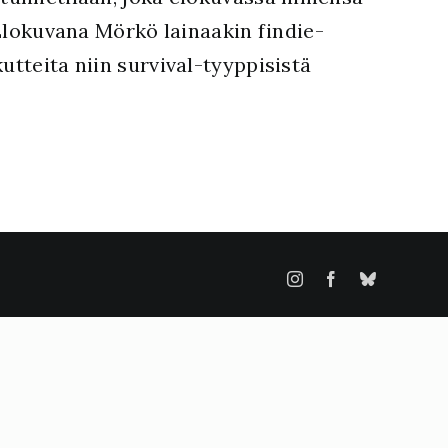
lokuvana Mörkö lainaakin findie-
utteita niin survival-tyyppisistä
Instagram
Facebook
Bluesky