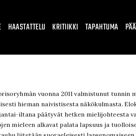
E
HAASTATTELU
KRITIIKKI
TAPAHTUMA
PÄÄ
isoryhmän vuonna 2011 valmistunut tunnin mit
sesti hieman naivistisesta näkökulmasta. Elok
rjantai-iltana päätyvät hetken mielijohteesta 
öjen mieleen alkavat palata lapsuus ja tuolloise
 kauhu liitetään suoraeleisesti lapsenomaisee