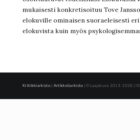
mukaisesti konkretisoituu Tove Janss
elokuville ominaisen suoraeleisesti eri
elokuvista kuin myös psykologisemma
Kritiikkiarkisto
|
Artikkeliarkisto
| ©Laajakuva 2013-2026 | I