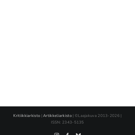
Kritiikkiarkisto
|
Artikkeliarkisto
| ©Laajakuva 2013-2026 |
ISSN: 2343-5135