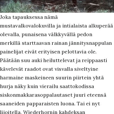
Joka tapauksessa nämä
mustavalkovalokuvilla ja intialaista alkuperää
olevalla, punaisena välkkyvällä pedon
merkillä starttaavan rainan jännitysnappulan
painelijat eivät erityisen pelottavia ole.
Päätään suu auki heiluttelevat ja reippaasti
kävelevät raadot ovat visvalla siveltyine
harmaine maskeineen suurin piirtein yhtä
hurja näky kuin vierailu saattokodissa
siskonmakkarasoppalautaset juuri eteensä
saaneiden papparaisten luona. Tai ei nyt
liioitella, Wiederhornin kahdeksan