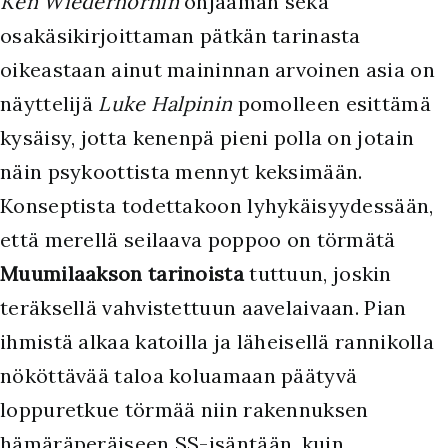
Ken Wiederhornin
ohjaaman sekä
osakäsikirjoittaman pätkän tarinasta
oikeastaan ainut maininnan arvoinen asia on
näyttelijä
Luke Halpinin
pomolleen esittämä
kysäisy, jotta kenenpä pieni polla on jotain
näin psykoottista mennyt keksimään.
Konseptista todettakoon lyhykäisyydessään,
että merellä seilaava poppoo on törmätä
Muumilaakson tarinoista
tuttuun, joskin
teräksellä vahvistettuun aavelaivaan. Pian
ihmistä alkaa katoilla ja läheisellä rannikolla
nököttävää taloa koluamaan päätyvä
loppuretkue törmää niin rakennuksen
hämäräperäiseen SS-isäntään, kuin