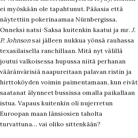
ei myöskään ole tapahtunut. Pääasia että
näytettiin pokerinaamaa Nürnbergissa.
Onneksi natsi-Saksa kuitenkin kaatui ja mr.
J.
P. Johnson
sai jälleen nukkua yönsä rauhassa
texasilaisella ranchillaan. Mitä nyt välillä
joutui valkoisessa hupussa niitä perhanan
vääränvärisiä naapureitaan palavan ristin ja
hirttoköyden voimin paimentamaan, kun eivät
saatanat älynneet bussissa omalla paikallaan
istua. Vapaus kuitenkin oli nujerretun
Euroopan maan länsiosien taholta
turvattuna… vai oliko sittenkään?