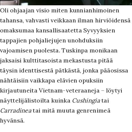
Oli ohjaajan visio miten kunnianhimoinen
tahansa, vahvasti veikkaan ilman hirviöidensä
omaksumaa kansallisaatetta Syvyyksien
tappajien pohjaliejujen unohduksiin
vajoamisen puolesta. Tuskinpa monikaan
jaksaisi kulttitasoista mekastusta pitää
täysin identtisestä pätkästä, jonka pääosissa
nähtäisiin vaikkapa elävien opuksiin
kirjautuneita Vietnam-veteraaneja – löytyi
näyttelijälistoilta kuinka
Cushingia
tai
Carradinea
tai mitä muuta genrenimeä
hyvänsä.