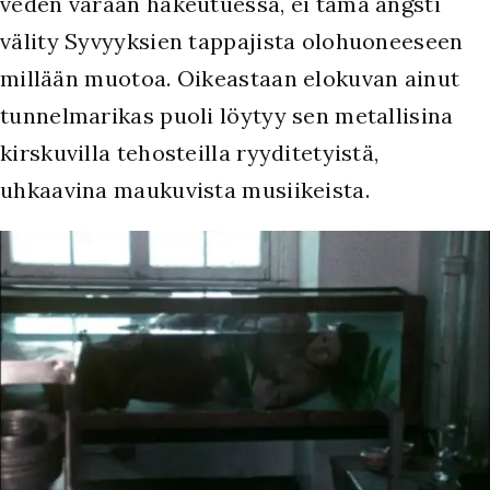
veden varaan hakeutuessa, ei tämä angsti
välity Syvyyksien tappajista olohuoneeseen
millään muotoa. Oikeastaan elokuvan ainut
tunnelmarikas puoli löytyy sen metallisina
kirskuvilla tehosteilla ryyditetyistä,
uhkaavina maukuvista musiikeista.