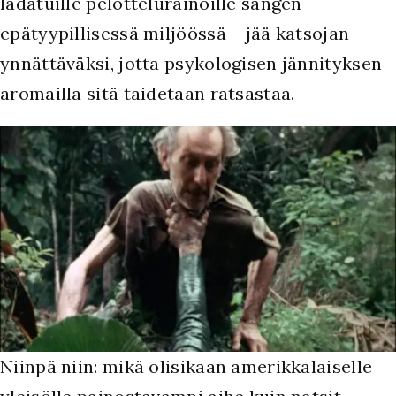
ladatuille pelottelurainoille sangen
epätyypillisessä miljöössä – jää katsojan
ynnättäväksi, jotta psykologisen jännityksen
aromailla sitä taidetaan ratsastaa.
Niinpä niin: mikä olisikaan amerikkalaiselle