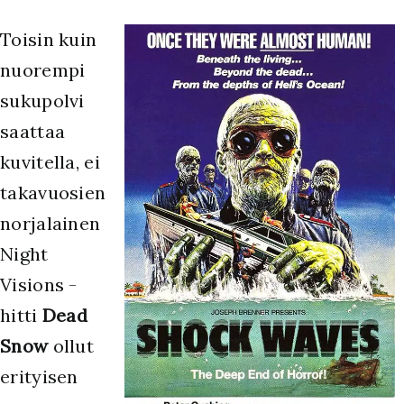
Toisin kuin
nuorempi
sukupolvi
saattaa
kuvitella, ei
takavuosien
norjalainen
Night
Visions -
hitti
Dead
Snow
ollut
erityisen