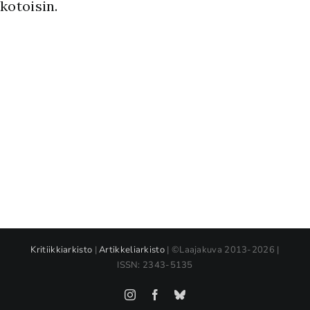
kotoisin.
Kritiikkiarkisto
|
Artikkeliarkisto
| ©Laajakuva 2013-2026 |
ISSN: 2343-5135
Instagram
Facebook
Bluesky