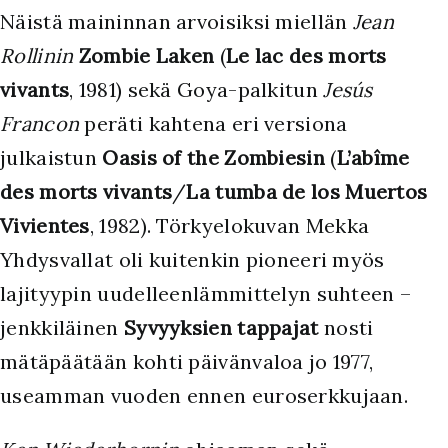
Näistä maininnan arvoisiksi miellän
Jean
Rollinin
Zombie Laken
(
Le lac des morts
vivants
, 1981) sekä Goya-palkitun
Jesús
Francon
peräti kahtena eri versiona
julkaistun
Oasis of the Zombiesin
(
L’abîme
des morts vivants
/
La tumba de los Muertos
Vivientes
, 1982). Törkyelokuvan Mekka
Yhdysvallat oli kuitenkin pioneeri myös
lajityypin uudelleenlämmittelyn suhteen –
jenkkiläinen
Syvyyksien tappajat
nosti
mätäpäätään kohti päivänvaloa jo 1977,
useamman vuoden ennen euroserkkujaan.