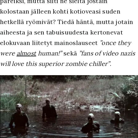
päreiksi, mutta silti ne sieltä jostain
kolostaan jälleen kohti kotioveasi suden
hetkellä ryömivät? Tiedä häntä, mutta jotain
aiheesta ja sen tabuisuudesta kertonevat
elokuvaan liitetyt mainoslauseet
”once they
were
almost
human!”
sekä
”fans of video nazis
will love this superior zombie chiller”
.