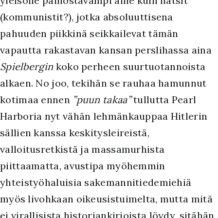
yleisölle painostavampi aihe kuin natsit
(kommunistit?), jotka absoluuttisena
pahuuden piikkinä seikkailevat tämän
vapautta rakastavan kansan perslihassa aina
Spielbergin
koko perheen suurtuotannoista
alkaen. No joo, tekihän se rauhaa hamunnut
kotimaa ennen
”puun takaa”
tullutta Pearl
Harboria nyt vähän lehmänkauppaa Hitlerin
sällien kanssa keskitysleireistä,
valloitusretkistä ja massamurhista
piittaamatta, avustipa myöhemmin
yhteistyöhaluisia sakemannitiedemiehiä
myös livohkaan oikeusistuimelta, mutta mitä
ei virallisista historiankirjoista löydy, sitähän