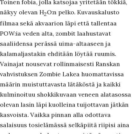
Toinen fobia, jolla katsojaa yritetään tökkiä,
näkyy olevan H
O:n pelko. Kuvauskalusto
2
filmaa sekä akvaarion läpi että tallentaa
POW:ia veden alta, zombit laahustavat
saaliidensa perässä uima-altaaseen ja
kalamaljastakin ehditään löytää ruumis.
Vainajat nousevat rollinmaisesti Ranskan
vahvistuksen Zombie Lakea huomattavissa
määrin muistuttavasta lätäköstä ja kaikki
kulminoituu shokkikuvaan veneen alatasossa
olevan lasin läpi kuolleina tuijottavan jätkän
kasvoista. Vaikka pinnan alla odottava
salaisuus tosielämässä selkäpiitä riipisi aina