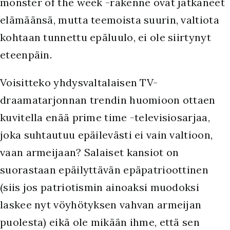
monster of the week -rakenne ovat jatkaneet
elämäänsä, mutta teemoista suurin, valtiota
kohtaan tunnettu epäluulo, ei ole siirtynyt
eteenpäin.
Voisitteko yhdysvaltalaisen TV-
draamatarjonnan trendin huomioon ottaen
kuvitella enää prime time -televisiosarjaa,
joka suhtautuu epäilevästi ei vain valtioon,
vaan armeijaan? Salaiset kansiot on
suorastaan epäilyttävän epäpatrioottinen
(siis jos patriotismin ainoaksi muodoksi
laskee nyt vöyhötyksen vahvan armeijan
puolesta) eikä ole mikään ihme, että sen