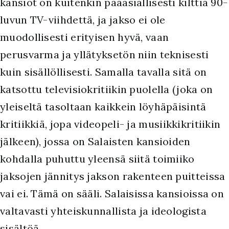
kansiot on kuitenkin pääasiallisesti kilttiä 90-
luvun TV-viihdettä, ja jakso ei ole
muodollisesti erityisen hyvä, vaan
perusvarma ja yllätyksetön niin teknisesti
kuin sisällöllisesti. Samalla tavalla sitä on
katsottu televisiokritiikin puolella (joka on
yleiseltä tasoltaan kaikkein löyhäpäisintä
kritiikkiä, jopa videopeli- ja musiikkikritiikin
jälkeen), jossa on Salaisten kansioiden
kohdalla puhuttu yleensä siitä toimiiko
jaksojen jännitys jakson rakenteen puitteissa
vai ei. Tämä on sääli. Salaisissa kansioissa on
valtavasti yhteiskunnallista ja ideologista
sisältöä.