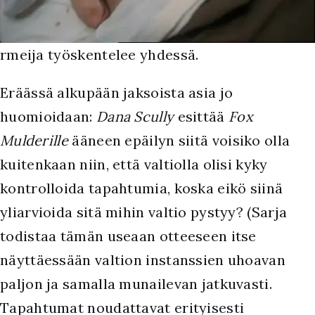
rmeija työskentelee yhdessä.
Eräässä alkupään jaksoista asia jo
huomioidaan:
Dana Scully
esittää
Fox
Mulderille
ääneen epäilyn siitä voisiko olla
kuitenkaan niin, että valtiolla olisi kyky
kontrolloida tapahtumia, koska eikö siinä
yliarvioida sitä mihin valtio pystyy? (Sarja
todistaa tämän useaan otteeseen itse
näyttäessään valtion instanssien uhoavan
paljon ja samalla munailevan jatkuvasti.
Tapahtumat noudattavat erityisesti