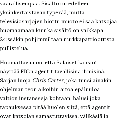
vaarallisempaa. Sisältö on edelleen
yksinkertaistavan typerää, mutta
televisiosarjojen hiottu muoto ei saa katsojaa
huomaamaan kuinka sisältö on vaikkapa
24:ssäkin pohjimmiltaan nurkkapatrioottista
pullistelua.
H
uomattavaa on, että Salaiset kansiot
näyttää FBI:n agentit tavallisina ihmisinä.
Sarjan luoja
Chris Carter
, joka tunsi ainakin
ohjelman teon aikoihin aitoa epäluuloa
valtion instansseja kohtaan, halusi joka
tapauksessa pitää huolen siitä, että agentit
ovat katsojan samastuttavissa, välikäsiä ja