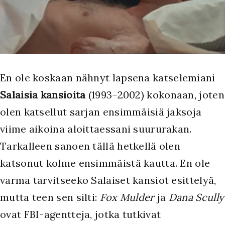
E
n ole koskaan nähnyt lapsena katselemiani
Salaisia kansioita
(1993–2002) kokonaan, joten
olen katsellut sarjan ensimmäisiä jaksoja
viime aikoina aloittaessani suururakan.
Tarkalleen sanoen tällä hetkellä olen
katsonut kolme ensimmäistä kautta. En ole
varma tarvitseeko Salaiset kansiot esittelyä,
mutta teen sen silti:
Fox Mulder
ja
Dana Scully
ovat FBI-agentteja, jotka tutkivat