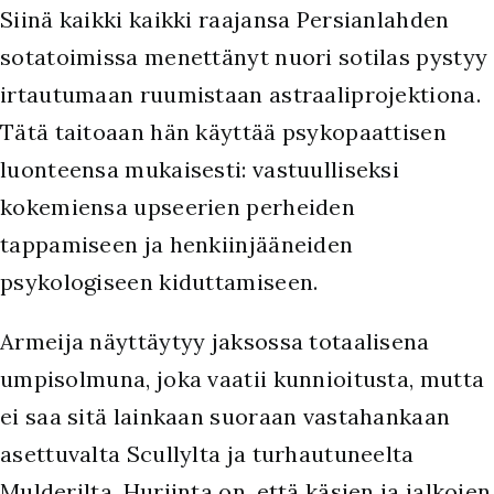
Siinä kaikki kaikki raajansa Persianlahden
sotatoimissa menettänyt nuori sotilas pystyy
irtautumaan ruumistaan astraaliprojektiona.
Tätä taitoaan hän käyttää psykopaattisen
luonteensa mukaisesti: vastuulliseksi
kokemiensa upseerien perheiden
tappamiseen ja henkiinjääneiden
psykologiseen kiduttamiseen.
Armeija näyttäytyy jaksossa totaalisena
umpisolmuna, joka vaatii kunnioitusta, mutta
ei saa sitä lainkaan suoraan vastahankaan
asettuvalta Scullylta ja turhautuneelta
Mulderilta. Hurjinta on, että käsien ja jalkojen