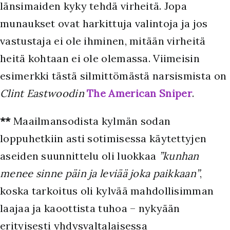
länsimaiden kyky tehdä virheitä. Jopa
munaukset ovat harkittuja valintoja ja jos
vastustaja ei ole ihminen, mitään virheitä
heitä kohtaan ei ole olemassa. Viimeisin
esimerkki tästä silmittömästä narsismista on
Clint Eastwoodin
The American Sniper
.
**
Maailmansodista kylmän sodan
loppuhetkiin asti sotimisessa käytettyjen
aseiden suunnittelu oli luokkaa
”kunhan
menee sinne päin ja leviää joka paikkaan”
,
koska tarkoitus oli kylvää mahdollisimman
laajaa ja kaoottista tuhoa – nykyään
erityisesti yhdysvaltalaisessa