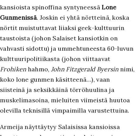
kansioista spinoffina syntyneessä
Lone
Gunmenissä
. Joskin ei yhtä nörtteinä, koska
nörtit muistuttavat liiaksi geek-kulttuurin
taustoista (johon Salaiset kansiotkin on
vahvasti sidottu) ja ummehtuneesta 60-luvun
kulttuuripolitiikasta (johon viittaavat
Frohiken
hahmo,
John Fitzgerald Byersin
nimi,
koko lone gunmen käsitteenä…), vaan
siisteinä ja seksikkäinä törröhuulina ja
muskelimasoina, mieluiten viimeistä huutoa
olevilla teknisillä vimpaimilla varustettuina.
Armeija näyttäytyy Salaisissa kansioissa