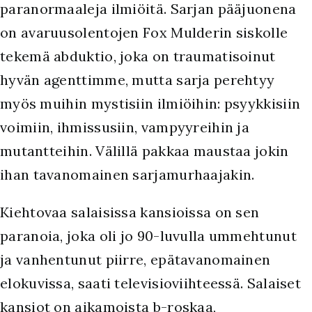
paranormaaleja ilmiöitä. Sarjan pääjuonena
on avaruusolentojen Fox Mulderin siskolle
tekemä abduktio, joka on traumatisoinut
hyvän agenttimme, mutta sarja perehtyy
myös muihin mystisiin ilmiöihin: psyykkisiin
voimiin, ihmissusiin, vampyyreihin ja
mutantteihin. Välillä pakkaa maustaa jokin
ihan tavanomainen sarjamurhaajakin.
Kiehtovaa salaisissa kansioissa on sen
paranoia, joka oli jo 90-luvulla ummehtunut
ja vanhentunut piirre, epätavanomainen
elokuvissa, saati televisioviihteessä. Salaiset
kansiot on aikamoista b-roskaa,