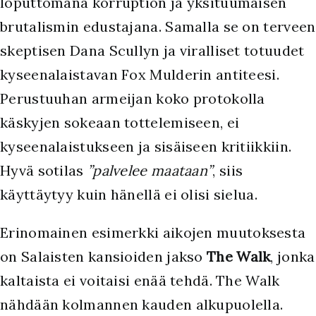
loputtomana korruption ja yksituumaisen
brutalismin edustajana. Samalla se on terveen
skeptisen Dana Scullyn ja viralliset totuudet
kyseenalaistavan Fox Mulderin antiteesi.
Perustuuhan armeijan koko protokolla
käskyjen sokeaan tottelemiseen, ei
kyseenalaistukseen ja sisäiseen kritiikkiin.
Hyvä sotilas
”palvelee maataan”
, siis
käyttäytyy kuin hänellä ei olisi sielua.
E
rinomainen esimerkki aikojen muutoksesta
on Salaisten kansioiden jakso
The Walk
, jonka
kaltaista ei voitaisi enää tehdä. The Walk
nähdään kolmannen kauden alkupuolella.