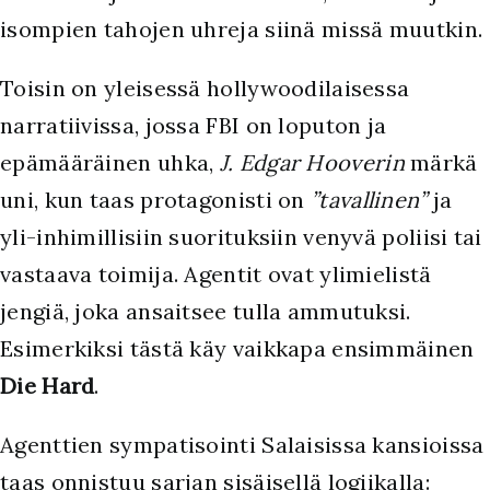
isompien tahojen uhreja siinä missä muutkin.
Toisin on yleisessä hollywoodilaisessa
narratiivissa, jossa FBI on loputon ja
epämääräinen uhka,
J. Edgar Hooverin
märkä
uni, kun taas protagonisti on
”tavallinen”
ja
yli-inhimillisiin suorituksiin venyvä poliisi tai
vastaava toimija. Agentit ovat ylimielistä
jengiä, joka ansaitsee tulla ammutuksi.
Esimerkiksi tästä käy vaikkapa ensimmäinen
Die Hard
.
Agenttien sympatisointi Salaisissa kansioissa
taas onnistuu sarjan sisäisellä logiikalla: