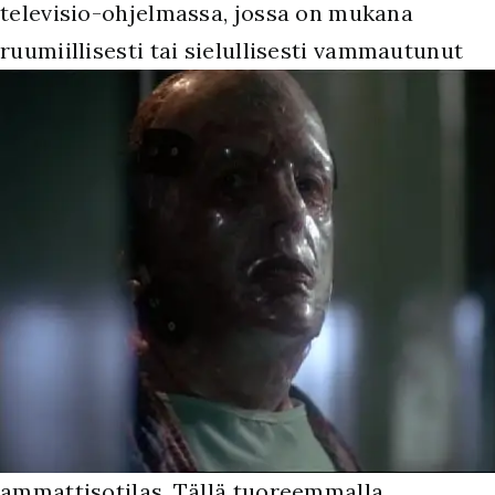
televisio-ohjelmassa, jossa on mukana
ruumiillisesti tai
sielullisesti vammautunut
ammattisotilas. Tällä tuoreemmalla