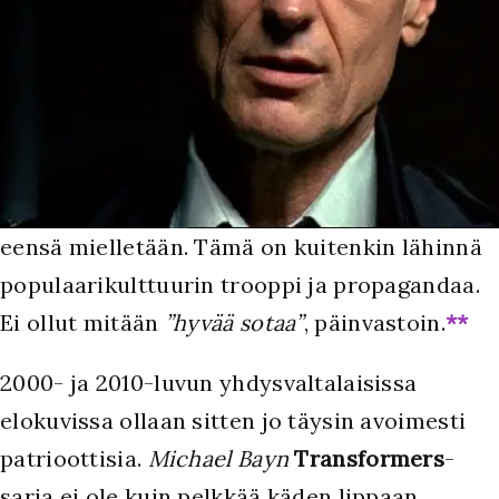
eensä mielletään. Tämä on kuitenkin lähinnä
populaarikulttuurin trooppi ja propagandaa.
Ei ollut mitään
”hyvää sotaa”
, päinvastoin.
**
2000- ja 2010-luvun yhdysvaltalaisissa
elokuvissa ollaan sitten jo täysin avoimesti
patrioottisia.
Michael Bayn
Transformers
-
sarja ei ole kuin pelkkää käden lippaan