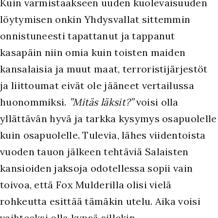
Kuin varmistaakseen uuden kuolevaisuuden
löytymisen onkin Yhdysvallat sittemmin
onnistuneesti tapattanut ja tappanut
kasapäin niin omia kuin toisten maiden
kansalaisia ja muut maat, terroristijärjestöt
ja liittoumat eivät ole jääneet vertailussa
huonommiksi.
”Mitäs läksit?”
voisi olla
yllättävän hyvä ja tarkka kysymys osapuolelle
kuin osapuolelle. Tulevia, lähes viidentoista
vuoden tauon jälkeen tehtäviä Salaisten
kansioiden jaksoja odotellessa sopii vain
toivoa, että Fox Mulderilla olisi vielä
rohkeutta esittää tämäkin utelu. Aika voisi
vaihteeksi olla kypsä sillekin.