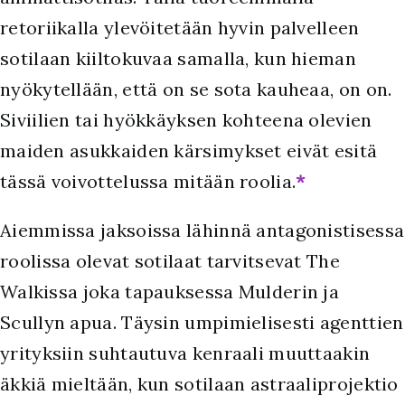
retoriikalla ylevöitetään hyvin palvelleen
sotilaan kiiltokuvaa samalla, kun hieman
nyökytellään, että on se sota kauheaa, on on.
Siviilien tai hyökkäyksen kohteena olevien
maiden asukkaiden kärsimykset eivät esitä
tässä voivottelussa mitään roolia.
*
Aiemmissa jaksoissa lähinnä antagonistisessa
roolissa olevat sotilaat tarvitsevat The
Walkissa joka tapauksessa Mulderin ja
Scullyn apua. Täysin umpimielisesti agenttien
yrityksiin suhtautuva kenraali muuttaakin
äkkiä mieltään, kun sotilaan astraaliprojektio