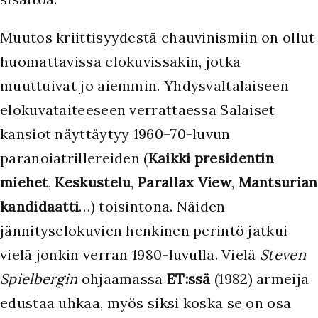
M
uutos kriittisyydestä chauvinismiin on ollut
huomattavissa elokuvissakin, jotka
muuttuivat jo aiemmin. Yhdysvaltalaiseen
elokuvataiteeseen verrattaessa Salaiset
kansiot näyttäytyy 1960–70-luvun
paranoiatrillereiden (
Kaikki presidentin
miehet
,
Keskustelu
,
Parallax View
,
Mantsurian
kandidaatti
…) toisintona. Näiden
jännityselokuvien henkinen perintö jatkui
vielä jonkin verran 1980-luvulla. Vielä
Steven
Spielbergin
ohjaamassa
ET:ssä
(1982) armeija
edustaa uhkaa, myös siksi koska se on osa