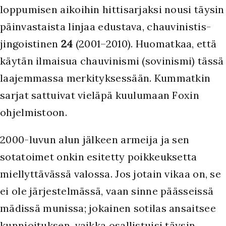
loppumisen aikoihin hittisarjaksi nousi täysin
päinvastaista linjaa edustava, chauvinistis-
jingoistinen
24
(2001–2010). Huomatkaa, että
käytän ilmaisua chauvinismi (sovinismi) tässä
laajemmassa merkityksessään. Kummatkin
sarjat sattuivat vieläpä kuulumaan Foxin
ohjelmistoon.
2000-luvun alun jälkeen armeija ja sen
sotatoimet onkin esitetty poikkeuksetta
miellyttävässä valossa. Jos jotain vikaa on, se
ei ole järjestelmässä, vaan sinne päässeissä
mädissä munissa; jokainen sotilas ansaitsee
kunnioituksen, vaikka osallistuisi täysin