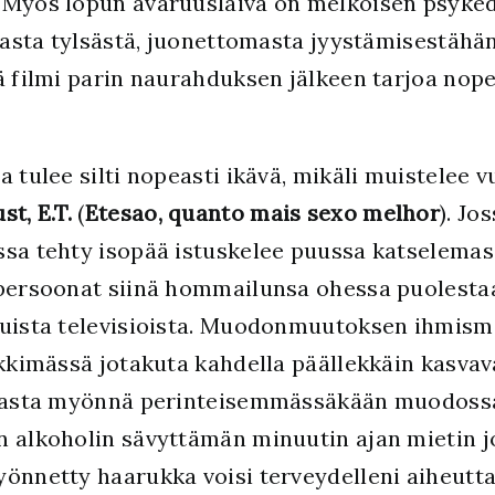
 Myös lopun avaruuslaiva on melkoisen psykede
lkasta tylsästä, juonettomasta jyystämisestähä
kä filmi parin naurahduksen jälkeen tarjoa nop
 tulee silti nopeasti ikävä, mikäli muistelee v
st, E.T.
(
Etesao, quanto mais sexo melhor
). Jo
ssa tehty isopää istuskelee puussa katselemas
 persoonat siinä hommailunsa ohessa puolestaa
atuista televisioista. Muodonmuutoksen ihmis
kkimässä jotakuta kahdella päällekkäin kasvaval
afiasta myönnä perinteisemmässäkään muodossa
 alkoholin sävyttämän minuutin ajan mietin jo 
yönnetty haarukka voisi terveydelleni aiheutta