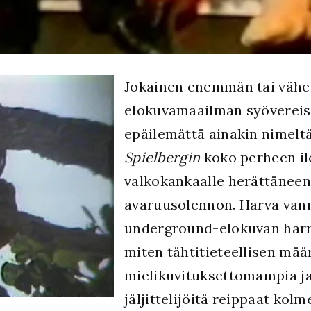
J
okainen enemmän tai väh
elokuvamaailman syövereiss
epäilemättä ainakin nimelt
Spielbergin
koko perheen il
valkokankaalle herättäneen
avaruusolennon. Harva va
underground-elokuvan harra
miten tähtitieteellisen mää
mielikuvituksettomampia j
jäljittelijöitä reippaat ko