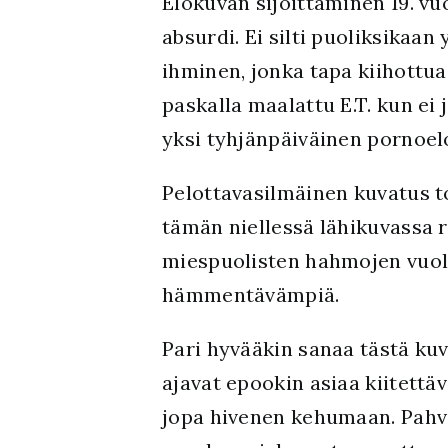
Elokuvan sijoittaminen 19. vu
absurdi. Ei silti puoliksikaan
ihminen, jonka tapa kiihottua
paskalla maalattu E.T. kun ei 
yksi tyhjänpäiväinen pornoe
Pelottavasilmäinen kuvatus t
tämän niellessä lähikuvassa
miespuolisten hahmojen vuolaa
hämmentävämpiä.
Pari hyvääkin sanaa tästä kuv
ajavat epookin asiaa kiitett
jopa hivenen kehumaan. Pahvi