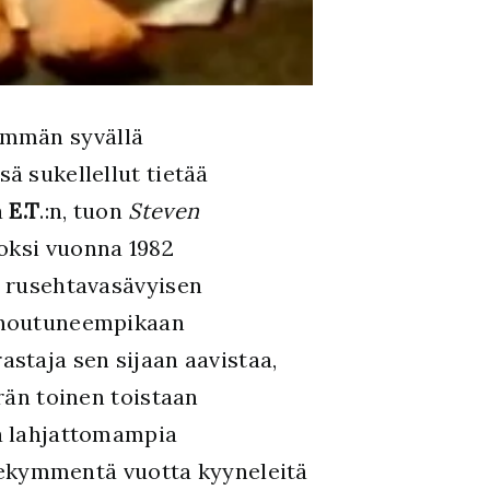
emmän syvällä
ä sukellellut tietää
ä
E.T
.:n, tuon
Steven
oksi vuonna 1982
 rusehtavasävyisen
nnoutuneempikaan
staja sen sijaan aavistaa,
rän toinen toistaan
a lahjattomampia
lmekymmentä vuotta kyyneleitä