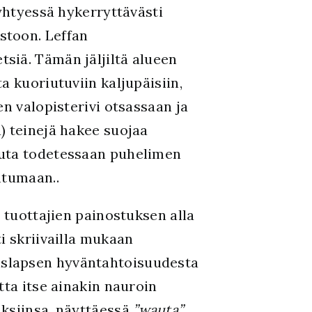
 yhtyessä hykerryttävästi
stoon. Leffan
siä. Tämän jäljiltä alueen
a kuoriutuviin kaljupäisiin,
n valopisterivi otsassaan ja
ä) teinejä hakee suojaa
auta todetessaan puhelimen
htumaan..
 tuottajien painostuksen alla
i skriivailla mukaan
islapsen hyväntahtoisuudesta
tta itse ainakin nauroin
uksiinsa, näyttäessä
”wauta”