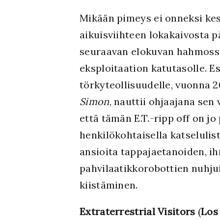
Mikään pimeys ei onneksi kest
aikuisviihteen lokakaivosta
seuraavan elokuvan hahmossa
eksploitaation katutasolle. E
törkyteollisuudelle, vuonna 
Simon
, nauttii ohjaajana sen 
että tämän E.T.-ripp off on j
henkilökohtaisella katselulist
ansioita tappajaetanoiden, ih
pahvilaatikkorobottien nuhj
kiistäminen.
Extraterrestrial Visitors
(
Los