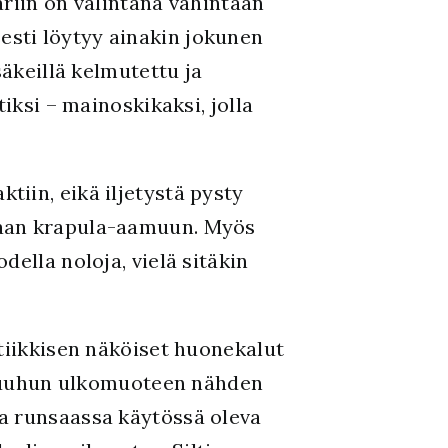
ariin on valintana vähintään
isesti löytyy ainakin jokunen
säkeillä kelmutettu ja
iksi – mainoskikaksi, jolla
iin, eikä iljetystä pysty
kaan krapula-aamuun. Myös
ella noloja, vielä sitäkin
ntiikkisen näköiset huonekalut
n muuhun ulkomuoteen nähden
sa runsaassa käytössä oleva