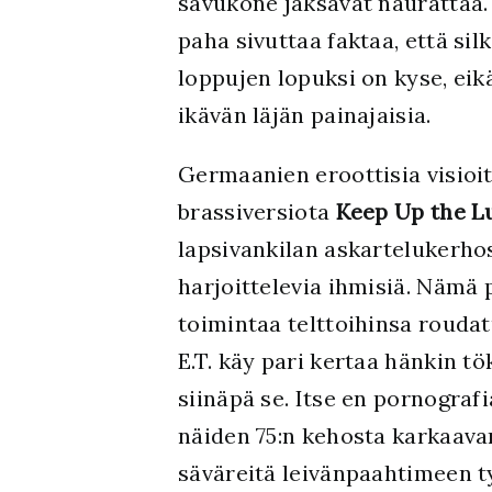
savukone jaksavat naurattaa.
paha sivuttaa faktaa, että si
loppujen lopuksi on kyse, ei
ikävän läjän painajaisia.
Germaanien eroottisia visioita
brassiversiota
Keep Up the Lu
lapsivankilan askartelukerho
harjoittelevia ihmisiä. Nämä
toimintaa telttoihinsa roud
E.T. käy pari kertaa hänkin tö
siinäpä se. Itse en pornogr
näiden 75:n kehosta karkaavan
säväreitä leivänpaahtimeen t