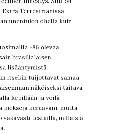
elinen ilmestys. Silti on
n Extra Terrestrianissa
ean unentulon ohella kuin
uosimallia -86 olevaa
ssain brasilialaisen
sa lisääntymistä
n itsekin tuijottavat samaa
mäisemmän näköiseksi taitava
la kepillään ja voilà –
 kicksejä kerääväni, mutta
vakavasti testailla, millaisia
a.