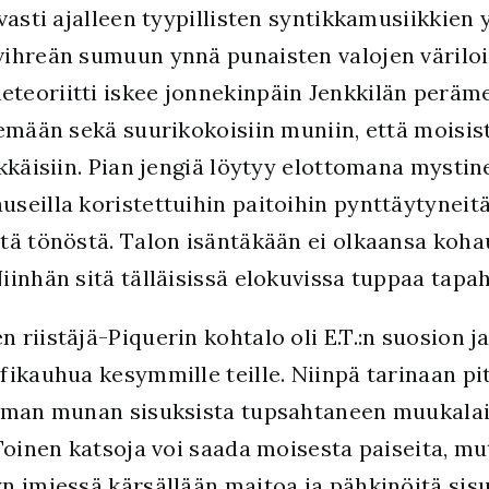
vasti ajalleen tyypillisten syntikkamusiikkien
ihreän sumuun ynnä punaisten valojen väriloi
eoriitti iskee jonnekinpäin Jenkkilän perämet
emään sekä suurikokoisiin muniin, että moisist
kkäisiin. Pian jengiä löytyy elottomana mystine
auseilla koristettuihin paitoihin pynttäytyneit
tä tönöstä. Talon isäntäkään ei olkaansa koh
iinhän sitä tälläisissä elokuvissa tuppaa tapa
riistäjä-Piquerin kohtalo oli E.T.:n suosion ja
ikauhua kesymmille teille. Niinpä tarinaan pit
taman munan sisuksista tupsahtaneen muukala
Toinen katsoja voi saada moisesta paiseita, mu
n imiessä kärsällään maitoa ja pähkinöitä sis