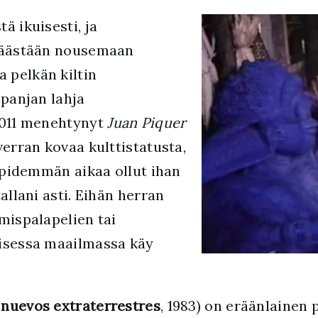
ä ikuisesti, ja
 päästään nousemaan
 pelkän kiltin
spanjan lahja
2011 menehtynyt
Juan Piquer
verran kovaa kulttistatusta,
o pidemmän aikaa ollut ihan
allani asti. Eihän herran
mispalapelien tai
uisessa maailmassa käy
 nuevos extraterrestres
, 1983) on eräänlainen