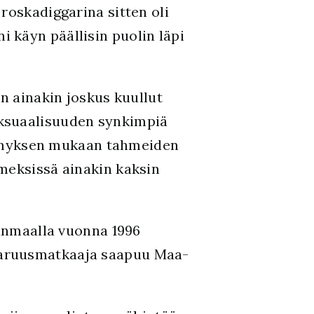
roskadiggarina sitten oli
 käyn päällisin puolin läpi
on ainakin joskus kuullut
eksuaalisuuden synkimpiä
ietämyksen mukaan tahmeiden
meksissä ainakin kaksin
nmaalla vuonna 1996
varuusmatkaaja saapuu Maa-