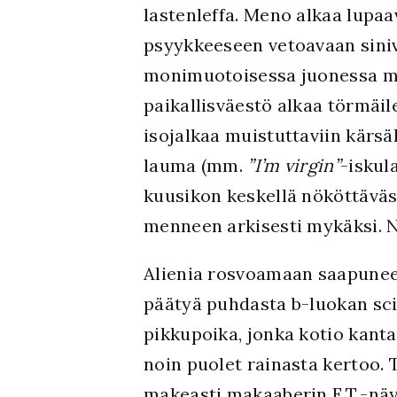
lastenleffa. Meno alkaa lupaa
psyykkeeseen vetoavaan siniv
monimuotoisessa juonessa met
paikallisväestö alkaa törmäil
isojalkaa muistuttaviin kärsä
lauma (mm.
”I’m virgin”
-iskul
kuusikon keskellä nököttäväs
menneen arkisesti mykäksi. N
Alienia rosvoamaan saapuneen 
päätyä puhdasta b-luokan scif
pikkupoika, jonka kotio kan
noin puolet rainasta kertoo. 
makeasti makaaberin E.T.-näy