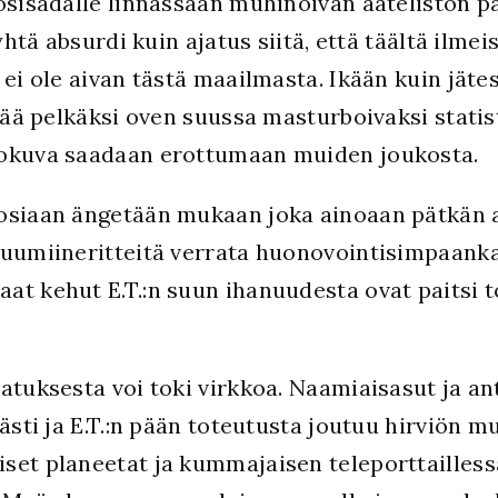
osisadalle linnassaan muhinoivan aateliston p
 yhtä absurdi kuin ajatus siitä, että täältä ilme
 ei ole aivan tästä maailmasta. Ikään kuin jäte
jää pelkäksi oven suussa masturboivaksi statist
lokuva saadaan erottumaan muiden joukosta.
osiaan ängetään mukaan joka ainoaan pätkän akt
 ruumiineritteitä verrata huonovointisimpaan
t kehut E.T.:n suun ihanuudesta ovat paitsi tod
atuksesta voi toki virkkoa. Naamiaisasut ja a
ävästi ja E.T.:n pään toteutusta joutuu hirviö
set planeetat ja kummajaisen teleporttailles