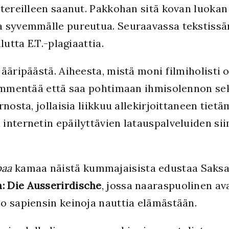
tereilleen saanut. Pakkohan sitä kovan luokan 
 syvemmälle pureutua. Seuraavassa tekstissäni
utta E.T.-plagiaattia.
ääripäästä. Aiheesta, mistä moni filmiholisti 
 hämmentää että saa pohtimaan ihmisolennon s
rnosta, jollaisia liikkuu allekirjoittaneen t
internetin epäilyttävien latauspalveluiden sii
paa
kamaa näistä kummajaisista edustaa Saksa
n: Die Ausserirdische
, jossa naaraspuolinen a
o sapiensin keinoja nauttia elämästään.