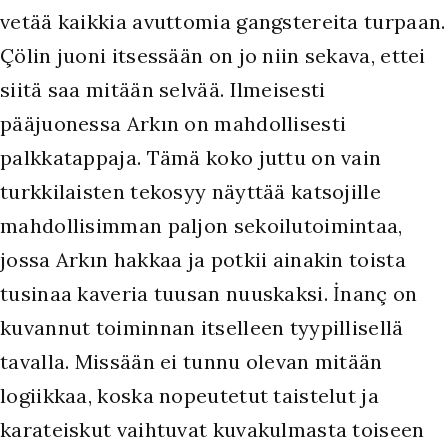
vetää kaikkia avuttomia gangstereita turpaan.
Çölin juoni itsessään on jo niin sekava, ettei
siitä saa mitään selvää. Ilmeisesti
pääjuonessa Arkın on mahdollisesti
palkkatappaja. Tämä koko juttu on vain
turkkilaisten tekosyy näyttää katsojille
mahdollisimman paljon sekoilutoimintaa,
jossa Arkın hakkaa ja potkii ainakin toista
tusinaa kaveria tuusan nuuskaksi. İnanç on
kuvannut toiminnan itselleen tyypillisellä
tavalla. Missään ei tunnu olevan mitään
logiikkaa, koska nopeutetut taistelut ja
karateiskut vaihtuvat kuvakulmasta toiseen