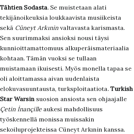
Tähtien Sodasta
. Se muistetaan alati
tekijänoikeuksia loukkaavista musiikeista
sekä
Cüneyt Arkınin
valtavasta karismasta.
Sen suurimmaksi ansioksi nousi täysi
kunnioittamattomuus alkuperäismateriaalia
kohtaan. Tämän vuoksi se tullaan
muistamaan ikuisesti. Myös monella tapaa se
oli aloittamassa aivan uudenlaista
elokuvasuuntausta, turksploitaatiota.
Turkish
Star Warsin
suosion ansiosta sen ohjaajalle
Çetin İnançille
aukesi mahdollisuus
työskennellä monissa muissakin
sekoiluprojekteissa Cüneyt Arkınin kanssa.