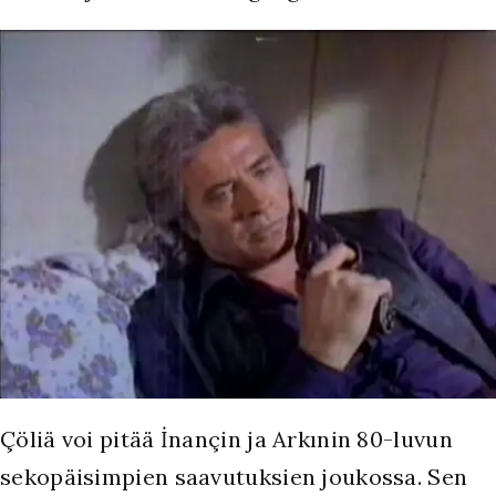
Çöliä voi pitää İnançin ja Arkınin 80-luvun
sekopäisimpien saavutuksien joukossa. Sen