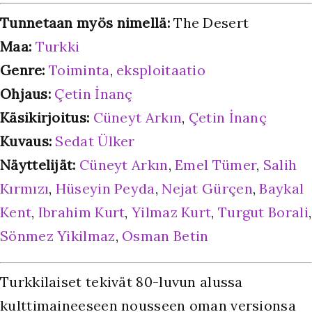
Tunnetaan myös nimellä:
The Desert
Maa:
Turkki
Genre:
Toiminta
,
eksploitaatio
Ohjaus:
Çetin İnanç
Käsikirjoitus:
Cüneyt Arkın
,
Çetin İnanç
Kuvaus:
Sedat Ülker
Näyttelijät:
Cüneyt Arkın
,
Emel Tümer
,
Salih
Kırmızı
,
Hüseyin Peyda
,
Nejat Gürçen
,
Baykal
Kent
,
Ibrahim Kurt
,
Yilmaz Kurt
,
Turgut Borali
,
Sönmez Yikilmaz
,
Osman Betin
Turkkilaiset tekivät 80-luvun alussa
kulttimaineeseen nousseen oman versionsa