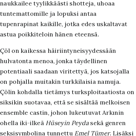
naukkailee tyylikkäästi shotteja, uhoaa
tuntemattomille ja lopuksi antaa
tupenrapinat kaikille, jotka edes uskaltavat
astua poikkiteloin hänen eteensä.
Çöl on kaikessa häiriintyneisyydessään
hulvatonta menoa, jonka täydellinen
potentiaali saadaan viritettyä, jos katsojalla
on pohjalla muitakin turkkilaisia namuja.
Çölin kohdalla tietämys turksploitaatiosta on
siksikin suotavaa, että se sisältää melkoisen
ensemble castin, johon lukeutuvat Arkınin
ohella iki-ilkeä
Hüseyin Peyda
sekä genren
seksisymbolina tunnettu
Emel Tümer
. Lisäksi