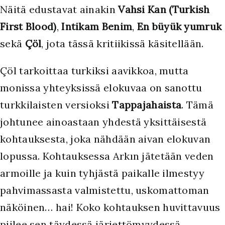
Näitä edustavat ainakin
Vahsi Kan (Turkish
First Blood)
,
Intikam Benim
,
En büyük yumruk
sekä
Çöl
, jota tässä kritiikissä käsitellään.
Çöl tarkoittaa turkiksi aavikkoa, mutta
monissa yhteyksissä elokuvaa on sanottu
turkkilaisten versioksi
Tappajahaista
. Tämä
johtunee ainoastaan yhdestä yksittäisestä
kohtauksesta, joka nähdään aivan elokuvan
lopussa. Kohtauksessa Arkın jätetään veden
armoille ja kuin tyhjästä paikalle ilmestyy
pahvimassasta valmistettu, uskomattoman
näköinen… hai! Koko kohtauksen huvittavuus
piilee sen täydessä järjettömyydessä.