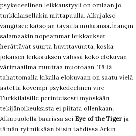
psykedeelinen leikkaustyyli on omiaan jo
turkkilaisellakin mittapuulla. Alkujakso
vangitsee katsojan täysillä mukaansa.İnançin
salamaakin nopeammat leikkaukset
herättävät suurta huvittavuutta, koska
jokaisen leikkauksen välissä koko elokuvan
värimaailma muuttaa muotoaan. Tällä
tahattomalla kikalla elokuvaan on saatu vielä
astetta kovempi psykedeelinen vire.
Turkkilaisille perinteisesti myöskään
tekijänoikeuksista ei piitata ollenkaan.
Alkupuolella baarissa soi
Eye of the Tiger
ja
tämän rytmikkään biisin tahdissa Arkın