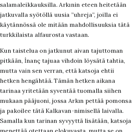
salamaleikkauksilla. Arkınin eteen heitetään
jatkuvalla syötöllä uusia ”uhreja”, joilla ei
käytännössä ole mitään mahdollisuuksia tätä
turkkilaista alfaurosta vastaan.
Kun taistelua on jatkunut aivan tajuttoman
pitkään, İnanç tajuaa vihdoin löysätä tahtia,
mutta vain sen verran, että katsoja ehtii
hetken hengähtää. Tämän hetken aikana
tarinaa yritetään syventää tuomalla siihen
mukaan pääjuoni, jossa Arkın pettää pomonsa
ja pakoilee tätä Kalkavan-nimisellä laivalla.
Samalla kun tarinan syvyyttä lisätään, katsoja
menettää otettaan elokuvasta, mutta se on