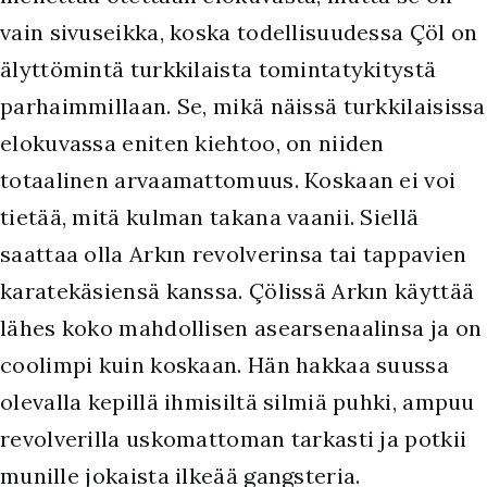
vain sivuseikka, koska todellisuudessa Çöl on
älyttömintä turkkilaista tomintatykitystä
parhaimmillaan. Se, mikä näissä turkkilaisissa
elokuvassa eniten kiehtoo, on niiden
totaalinen arvaamattomuus. Koskaan ei voi
tietää, mitä kulman takana vaanii. Siellä
saattaa olla Arkın revolverinsa tai tappavien
karatekäsiensä kanssa. Çölissä Arkın käyttää
lähes koko mahdollisen asearsenaalinsa ja on
coolimpi kuin koskaan. Hän hakkaa suussa
olevalla kepillä ihmisiltä silmiä puhki, ampuu
revolverilla uskomattoman tarkasti ja potkii
munille jokaista ilkeää gangsteria.