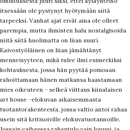
omistuksesta juuri siksi, ettei kyläyhteisö
itsessään ole pystynyt hyötymään siitä
tarpeeksi. Vanhat ajat eivät aina ole olleet
parempia, mutta ihmisten halu nostalgisoida
niitä siitä huolimatta on liian suuri.
Kaivostyöläinen on liian jämähtänyt
menneisyyteen, mikä tulee ilmi esimerkiksi
kohtauksesta, jossa hän pyytää pomoaan
rahoittamaan hänen matkansa haastamaan
mies oikeuteen – selkeä viittaus kiinalaisen
art house –elokuvan aikaisemmasta
tuotantorakenteesta, jossa valtio antoi rahaa
usein sitä kritisoiville elokuvatuotannoille.
Jossain vaiheessa rahantulo vain loppui, ja