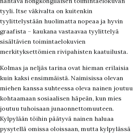
nähtävä hongkongilaisen toimintaelokuvan
tyyli. Itse väkivalta on kuitenkin
tyylittelystään huolimatta nopeaa ja hyvin
graafista – kaukana vastaavaa tyylittelyä
sisältävien toimintaelokuvien
merkityksettömien rivipahisten kaatuilusta.
Kolmas ja neljäs tarina ovat hieman erilaisia
kuin kaksi ensimmäistä. Naimisissa olevan
miehen kanssa suhteessa oleva nainen joutuu
kohtaamaan sosiaalisen häpeän, kun mies
joutuu tuhoisaan junaonnettomuuteen.
Kylpylään töihin päätyvä nainen haluaa
pysytellä omissa oloissaan, mutta kylpylässä