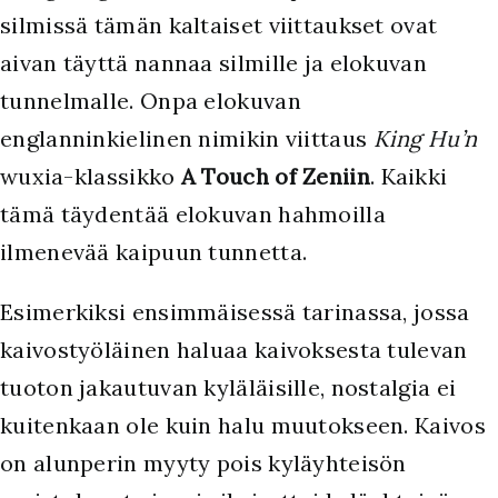
silmissä tämän kaltaiset viittaukset ovat
aivan täyttä nannaa silmille ja elokuvan
tunnelmalle. Onpa elokuvan
englanninkielinen nimikin viittaus
King Hu’n
wuxia-klassikko
A Touch of Zeniin
. Kaikki
tämä täydentää elokuvan hahmoilla
ilmenevää kaipuun tunnetta.
Esimerkiksi ensimmäisessä tarinassa, jossa
kaivostyöläinen haluaa kaivoksesta tulevan
tuoton jakautuvan kyläläisille, nostalgia ei
kuitenkaan ole kuin halu muutokseen. Kaivos
on alunperin myyty pois kyläyhteisön