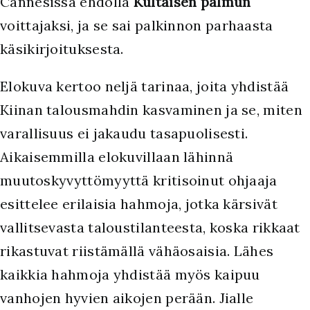
Cannesissa ehdolla
Kultaisen palmun
voittajaksi, ja se sai palkinnon parhaasta
käsikirjoituksesta.
Elokuva kertoo neljä tarinaa, joita yhdistää
Kiinan talousmahdin kasvaminen ja se, miten
varallisuus ei jakaudu tasapuolisesti.
Aikaisemmilla elokuvillaan lähinnä
muutoskyvyttömyyttä kritisoinut ohjaaja
esittelee erilaisia hahmoja, jotka kärsivät
vallitsevasta taloustilanteesta, koska rikkaat
rikastuvat riistämällä vähäosaisia. Lähes
kaikkia hahmoja yhdistää myös kaipuu
vanhojen hyvien aikojen perään. Jialle