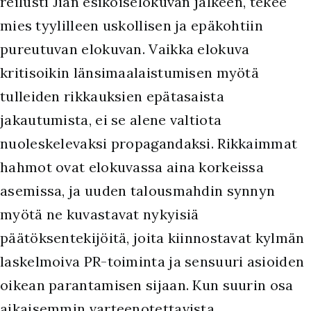
reilusti Jian esikoiselokuvan jälkeen, tekee
mies tyylilleen uskollisen ja epäkohtiin
pureutuvan elokuvan. Vaikka elokuva
kritisoikin länsimaalaistumisen myötä
tulleiden rikkauksien epätasaista
jakautumista, ei se alene valtiota
nuoleskelevaksi propagandaksi. Rikkaimmat
hahmot ovat elokuvassa aina korkeissa
asemissa, ja uuden talousmahdin synnyn
myötä ne kuvastavat nykyisiä
päätöksentekijöitä, joita kiinnostavat kylmän
laskelmoiva PR-toiminta ja sensuuri asioiden
oikean parantamisen sijaan. Kun suurin osa
aikaisemmin varteenotettavista