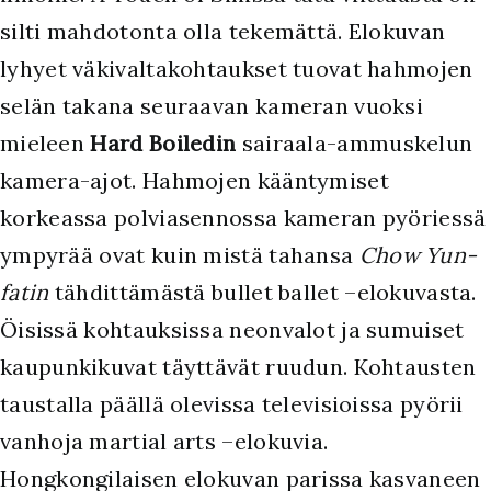
silti mahdotonta olla tekemättä. Elokuvan
lyhyet väkivaltakohtaukset tuovat hahmojen
selän takana seuraavan kameran vuoksi
mieleen
Hard Boiledin
sairaala-ammuskelun
kamera-ajot. Hahmojen kääntymiset
korkeassa polviasennossa kameran pyöriessä
ympyrää ovat kuin mistä tahansa
Chow Yun-
fatin
tähdittämästä bullet ballet –elokuvasta.
Öisissä kohtauksissa neonvalot ja sumuiset
kaupunkikuvat täyttävät ruudun. Kohtausten
taustalla päällä olevissa televisioissa pyörii
vanhoja martial arts –elokuvia.
Hongkongilaisen elokuvan parissa kasvaneen