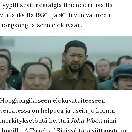
tyypillisesti nostalgia ilmenee runsailla
viittauksilla 1980- ja 90-luvun vaihteen
hongkongilaiseen elokuvaan.
Hongkongilaiseen elokuvataiteeseen
verratessa on helppoa ja usein jo kornin
merkityksetöntä heittää
John Woon
nimi
ilmoille. A Touch of Sinissä tätä viittausta on