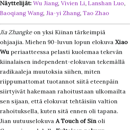
Näyttelijät:
Wu Jiang
,
Vivien Li
,
Lanshan Luo
,
Baoqiang Wang
,
Jia-yi Zhang
,
Tao Zhao
Jia Zhangke
on yksi Kiinan tärkeimpiä
ohjaajia. Miehen 90-luvun lopun elokuva
Xiao
Wu
periaatteessa pelasti kuolemaa tekevän
kiinalaisen independent-elokuvan tekemällä
radikaaleja muutoksia siihen, miten
riippumattomat tuotannot siitä eteenpäin
siirtyivät hakemaan rahoitustaan ulkomailta
sen sijaan, että elokuvat tehtäisiin valtion
rahoituksella, kuten sitä ennen oli tapana.
Jian uutuuselokuva
A Touch of Sin
oli