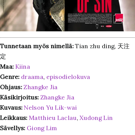
Tunnetaan myös nimellä:
Tian zhu ding, 天注
定
Maa:
Kiina
Genre:
draama
,
episodielokuva
Ohjaus:
Zhangke Jia
Käsikirjoitus:
Zhangke Jia
Kuvaus:
Nelson Yu Lik-wai
Leikkaus:
Matthieu Laclau
,
Xudong Lin
Sävellys:
Giong Lim