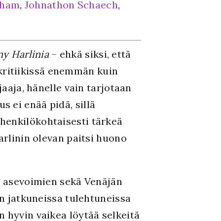
aham
,
Johnathon Schaech
,
y Harlinia
– ehkä siksi, että
kritiikissä enemmän kuin
jaaja, hänelle vain tarjotaan
 ei enää pidä, sillä
 henkilökohtaisesti tärkeä
arlinin olevan paitsi huono
an asevoimien sekä Venäjän
än jatkuneissa tulehtuneissa
 hyvin vaikea löytää selkeitä