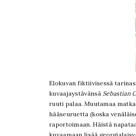
Elokuvan fiktiivisessä tarina
kuvaajaystävänsä
Sebastian 
ruuti palaa. Muutamaa matk
hääseuruetta (koska venäläise
raportoimaan. Häistä napata
kuvaamaan lisää georgialais