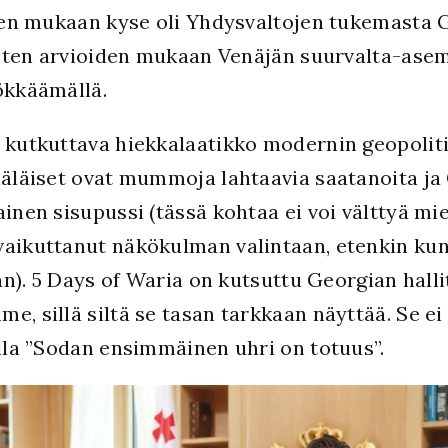
ojen mukaan kyse oli Yhdysvaltojen tukemasta 
toisten arvioiden mukaan Venäjän suurvalta-as
ökkäämällä.
n kutkuttava hiekkalaatikko modernin geopoliti
enäläiset ovat mummoja lahtaavia saatanoita ja
inen sisupussi (tässä kohtaa ei voi välttyä mie
vaikuttanut näkökulman valintaan, etenkin kun
aan). 5 Days of Waria on kutsuttu Georgian hall
e, sillä siltä se tasan tarkkaan näyttää. Se ei
illa ”Sodan ensimmäinen uhri on totuus”.