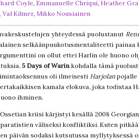
chard Coyle
,
Emmanuelle Chriqui
,
Heather Gr
,
Val Kilmer
,
Mikko Nousiainen
kuvakeskustelujen yhteydessä puolustanut
Renn
lainen selkäänpuukotusmentaliteetti painaa 
argumenttini on ollut ettei Harlin ole huono oh
ituksia.
5 Days of Warin
kohdalla tämä puolustus
oimintaoksennus oli ilmeisesti
Harjolan
pojalle
 kertakaikkisen kamala elokuva, joka todistaa H
huono ihminen.
Ossetian kriisi kärjistyi kesällä 2008 Georgi
paratistien väliseksi konfliktiksi. Kuten pitkä
den päivän sodaksi kutsutussa myllytyksessä on