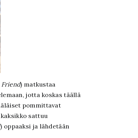
 Friend
) matkustaa
lemaan, jotta koskas täällä
äläiset pommittavat
ikaksikko sattuu
i
) oppaaksi ja lähdetään