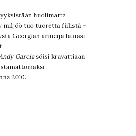
lyyksistään huolimatta
miljöö tuo tuoretta fiilistä –
yystä Georgian armeija lainasi
t
Andy Garcia
söisi kravattiaan
nistamattomaksi
nna 2010.