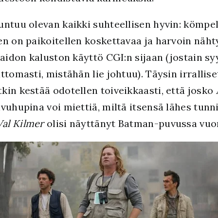
untuu olevan kaikki suhteellisen hyvin: kömpe
n on paikoitellen koskettavaa ja harvoin nähty 
 aidon kaluston käyttö CGI:n sijaan (jostain s
tomasti, mistähän lie johtuu). Täysin irrallise
in kestää odotellen toiveikkaasti, että josko
ivuhupina voi miettiä, miltä itsensä lähes tun
Val Kilmer
olisi näyttänyt Batman-puvussa vuo