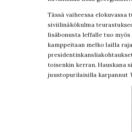
Tässä vaiheessa elokuvassa t
siviilinäkökulma teurastuksee
lisäbonusta leffalle tuo myös
kamppeitaan melko lailla rajat
presidentinkansliakohtauksetk
toisenkin kerran. Hauskana s
juustopurilaisilla karpannut