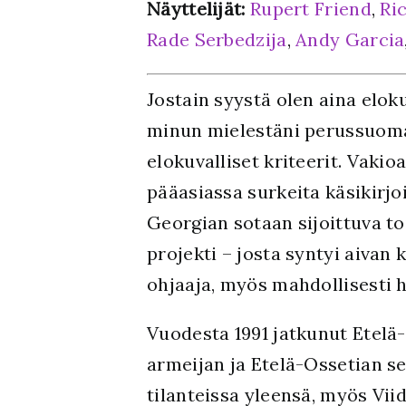
Näyttelijät:
Rupert Friend
,
Ri
Rade Serbedzija
,
Andy Garcia
Jostain syystä olen aina elo
minun mielestäni perussuoma
elokuvalliset kriteerit. Vakio
pääasiassa surkeita käsikirjo
Georgian sotaan sijoittuva t
projekti – josta syntyi aivan
ohjaaja, myös mahdollisesti 
Vuodesta 1991 jatkunut Etelä-
armeijan ja Etelä-Ossetian se
tilanteissa yleensä, myös Vii