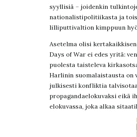
syyllisiä – joidenkin tulkint
nationalistipolitiikasta ja 
lilliputtivaltion kimppuun hy
Asetelma olisi kertakaikkise
Days of War ei edes yritä: v
puolesta taisteleva kirkasotsa
Harlinin suomalaistausta on 
julkisesti konfliktia talvisot
propagandaelokuvaksi eikä ihm
elokuvassa, joka alkaa sitaat