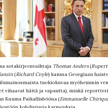
ssa sotakirjeenvaihtaja
Thomas Anders
(
Rupert
Ganzin
(
Richard Coyle
) kanssa Georgiaan haiste
ailumainosmaista tuokiokuvaa myöhemmin ven
t vihaavat häitä ja vapautta), minkä reportter
an Kuuma Paikallisbööna (
Emmanuelle Chiriqu
väestöön kohdistuvia karmeuksia.